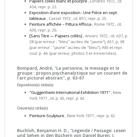
Papiers collés blanc et pourpre
, Londres 1972 , cit.
A34, repr. p. 22.
Exposition d’une exposition : Une Pièce en sept
tableaux
, Cassel 1972 , cit. B51, repr. p. 25.
Peinture affichée – Pittura Affissa
, Rome 1972 , cit.
A36, repr. p. 26.
[Sans Titre — Papiers collés]
, Anvers 1972 , cit. A37, p.
28 (par erreur : "bleu" au lieu de "jaune"), A51, p. 38
(par erreur : "jaune" au lieu de "bleu"), A65 et repr.
coul. p. 44. (par erreur, photos 3 et 4 inversées).
Bompard, André, "La personne, le message et le
groupe : propos psychanalytique sur un courant de
l'art pictural abstrait", p. 63-67
Exposition(s) citée(s)
"Guggenheim International Exhibition 1971"
, New
York 1971 , cit. p. 65, repr. p. 62
Oeuvre(s) citée(s)
Peinture-Sculpture
, New York 1971 , repr. p. 62
Buchloh, Benjamin H. D., "Legende / Passage: Lesen
und Sehen in den Büchern von Daniel Buren: I.