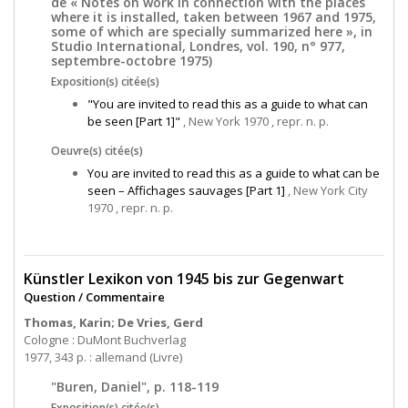
de « Notes on work in connection with the places
where it is installed, taken between 1967 and 1975,
some of which are specially summarized here », in
Studio International, Londres, vol. 190, n° 977,
septembre-octobre 1975)
Exposition(s) citée(s)
"You are invited to read this as a guide to what can
be seen [Part 1]"
, New York 1970 , repr. n. p.
Oeuvre(s) citée(s)
You are invited to read this as a guide to what can be
seen – Affichages sauvages [Part 1]
, New York City
1970 , repr. n. p.
Künstler Lexikon von 1945 bis zur Gegenwart
Question / Commentaire
Thomas, Karin; De Vries, Gerd
Cologne : DuMont Buchverlag
1977, 343 p. : allemand (Livre)
"Buren, Daniel", p. 118-119
Exposition(s) citée(s)