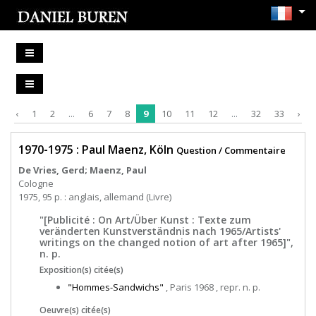
‹
1
2
...
6
7
8
9
10
11
12
...
32
33
›
1970-1975 : Paul Maenz, Köln
Question / Commentaire
De Vries, Gerd; Maenz, Paul
Cologne
1975, 95 p. : anglais, allemand (Livre)
"[Publicité : On Art/Über Kunst : Texte zum
veränderten Kunstverständnis nach 1965/Artists'
writings on the changed notion of art after 1965]",
n. p.
Exposition(s) citée(s)
"Hommes-Sandwichs"
, Paris 1968 , repr. n. p.
Oeuvre(s) citée(s)