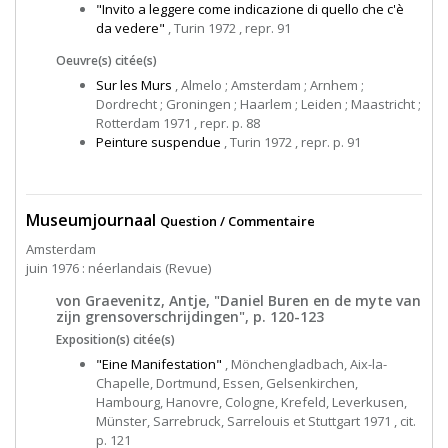
"Invito a leggere come indicazione di quello che c'è
da vedere"
, Turin 1972 , repr. 91
Oeuvre(s) citée(s)
Sur les Murs
, Almelo ; Amsterdam ; Arnhem ;
Dordrecht ; Groningen ; Haarlem ; Leiden ; Maastricht ;
Rotterdam 1971 , repr. p. 88
Peinture suspendue
, Turin 1972 , repr. p. 91
Museumjournaal
Question / Commentaire
Amsterdam
juin 1976 : néerlandais (Revue)
von Graevenitz, Antje, "Daniel Buren en de myte van
zijn grensoverschrijdingen", p. 120-123
Exposition(s) citée(s)
"Eine Manifestation"
, Mönchengladbach, Aix-la-
Chapelle, Dortmund, Essen, Gelsenkirchen,
Hambourg, Hanovre, Cologne, Krefeld, Leverkusen,
Münster, Sarrebruck, Sarrelouis et Stuttgart 1971 , cit.
p. 121