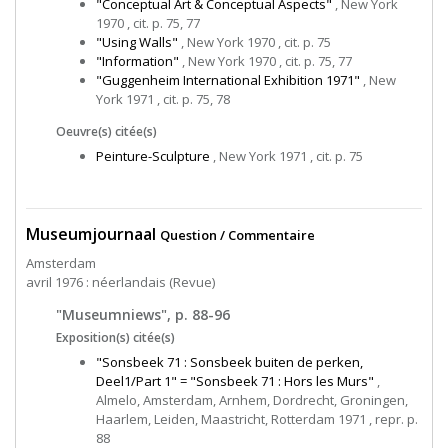
"Conceptual Art & Conceptual Aspects"
, New York
1970 , cit. p. 75, 77
"Using Walls"
, New York 1970 , cit. p. 75
"Information"
, New York 1970 , cit. p. 75, 77
"Guggenheim International Exhibition 1971"
, New
York 1971 , cit. p. 75, 78
Oeuvre(s) citée(s)
Peinture-Sculpture
, New York 1971 , cit. p. 75
Museumjournaal
Question / Commentaire
Amsterdam
avril 1976 : néerlandais (Revue)
"Museumniews", p. 88-96
Exposition(s) citée(s)
"Sonsbeek 71 : Sonsbeek buiten de perken,
Deel1/Part 1" = "Sonsbeek 71 : Hors les Murs"
,
Almelo, Amsterdam, Arnhem, Dordrecht, Groningen,
Haarlem, Leiden, Maastricht, Rotterdam 1971 , repr. p.
88