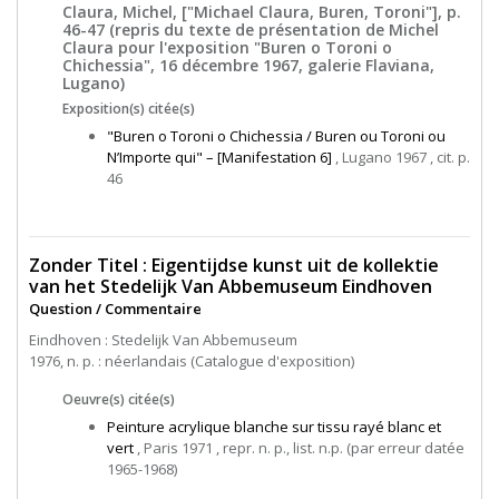
Claura, Michel, ["Michael Claura, Buren, Toroni"], p.
46-47 (repris du texte de présentation de Michel
Claura pour l'exposition "Buren o Toroni o
Chichessia", 16 décembre 1967, galerie Flaviana,
Lugano)
Exposition(s) citée(s)
"Buren o Toroni o Chichessia / Buren ou Toroni ou
N’Importe qui" – [Manifestation 6]
, Lugano 1967 , cit. p.
46
Zonder Titel : Eigentijdse kunst uit de kollektie
van het Stedelijk Van Abbemuseum Eindhoven
Question / Commentaire
Eindhoven : Stedelijk Van Abbemuseum
1976, n. p. : néerlandais (Catalogue d'exposition)
Oeuvre(s) citée(s)
Peinture acrylique blanche sur tissu rayé blanc et
vert
, Paris 1971 , repr. n. p., list. n.p. (par erreur datée
1965-1968)