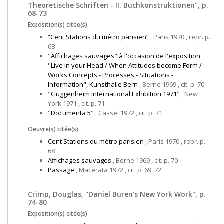
Theoretische Schriften - II. Buchkonstruktionen", p.
68-73
Exposition(s) citée(s)
“Cent Stations du métro parisien”
, Paris 1970 , repr. p.
68
"Affichages sauvages" à l'occasion de l'exposition
"Live in your Head / When Attitudes become Form /
Works Concepts - Processes - Situations -
Information", Kunsthalle Bern
, Berne 1969 , cit. p. 70
"Guggenheim International Exhibition 1971"
, New
York 1971 , cit. p. 71
"Documenta 5"
, Cassel 1972 , cit. p. 71
Oeuvre(s) citée(s)
Cent Stations du métro parisien
, Paris 1970 , repr. p.
68
Affichages sauvages
, Berne 1969 , cit. p. 70
Passage
, Macerata 1972 , cit. p. 69, 72
Crimp, Douglas, "Daniel Buren's New York Work", p.
74-80
Exposition(s) citée(s)