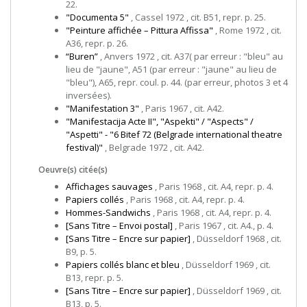
22.
"Documenta 5"
, Cassel 1972 , cit. B51, repr. p. 25.
"Peinture affichée – Pittura Affissa"
, Rome 1972 , cit.
A36, repr. p. 26.
“Buren”
, Anvers 1972 , cit. A37( par erreur : "bleu" au
lieu de "jaune", A51 (par erreur : "jaune" au lieu de
"bleu"), A65, repr. coul. p. 44. (par erreur, photos 3 et 4
inversées).
"Manifestation 3"
, Paris 1967 , cit. A42.
"Manifestacija Acte II", "Aspekti" / "Aspects" /
"Aspetti" - "6 Bitef 72 (Belgrade international theatre
festival)"
, Belgrade 1972 , cit. A42.
Oeuvre(s) citée(s)
Affichages sauvages
, Paris 1968 , cit. A4, repr. p. 4.
Papiers collés
, Paris 1968 , cit. A4, repr. p. 4.
Hommes-Sandwichs
, Paris 1968 , cit. A4, repr. p. 4.
[Sans Titre – Envoi postal]
, Paris 1967 , cit. A4., p. 4.
[Sans Titre – Encre sur papier]
, Düsseldorf 1968 , cit.
B9, p. 5.
Papiers collés blanc et bleu
, Düsseldorf 1969 , cit.
B13, repr. p. 5.
[Sans Titre – Encre sur papier]
, Düsseldorf 1969 , cit.
B13, p. 5.