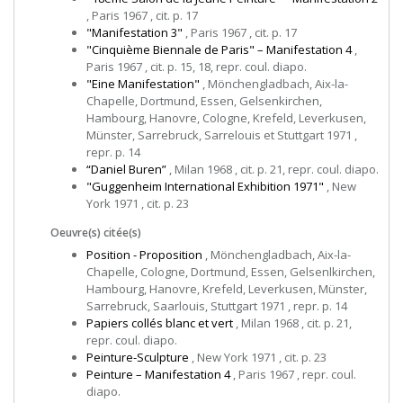
, Paris 1967 , cit. p. 17
"Manifestation 3"
, Paris 1967 , cit. p. 17
"Cinquième Biennale de Paris" – Manifestation 4
,
Paris 1967 , cit. p. 15, 18, repr. coul. diapo.
"Eine Manifestation"
, Mönchengladbach, Aix-la-
Chapelle, Dortmund, Essen, Gelsenkirchen,
Hambourg, Hanovre, Cologne, Krefeld, Leverkusen,
Münster, Sarrebruck, Sarrelouis et Stuttgart 1971 ,
repr. p. 14
“Daniel Buren”
, Milan 1968 , cit. p. 21, repr. coul. diapo.
"Guggenheim International Exhibition 1971"
, New
York 1971 , cit. p. 23
Oeuvre(s) citée(s)
Position - Proposition
, Mönchengladbach, Aix-la-
Chapelle, Cologne, Dortmund, Essen, Gelsenlkirchen,
Hambourg, Hanovre, Krefeld, Leverkusen, Münster,
Sarrebruck, Saarlouis, Stuttgart 1971 , repr. p. 14
Papiers collés blanc et vert
, Milan 1968 , cit. p. 21,
repr. coul. diapo.
Peinture-Sculpture
, New York 1971 , cit. p. 23
Peinture – Manifestation 4
, Paris 1967 , repr. coul.
diapo.