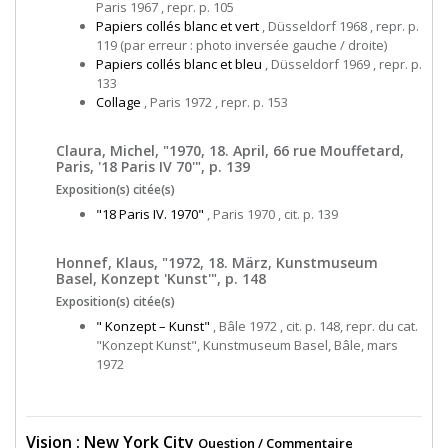
Paris 1967 , repr. p. 105
Papiers collés blanc et vert
, Düsseldorf 1968 , repr. p.
119 (par erreur : photo inversée gauche / droite)
Papiers collés blanc et bleu
, Düsseldorf 1969 , repr. p.
133
Collage
, Paris 1972 , repr. p. 153
Claura, Michel, "1970, 18. April, 66 rue Mouffetard,
Paris, '18 Paris IV 70'", p. 139
Exposition(s) citée(s)
"18 Paris IV. 1970"
, Paris 1970 , cit. p. 139
Honnef, Klaus, "1972, 18. März, Kunstmuseum
Basel, Konzept 'Kunst'", p. 148
Exposition(s) citée(s)
" Konzept – Kunst"
, Bâle 1972 , cit. p. 148, repr. du cat.
"Konzept Kunst", Kunstmuseum Basel, Bâle, mars
1972
Vision : New York City
Question / Commentaire