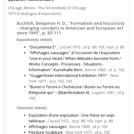
Chicago, Illinois : The Art Institute of Chicago
1977 (Catalogue d'exposition)
Buchloh, Benjamin H. D., "Formalism and historicity
- changing concepts in American and European art
since 1945", p. 83-111
Exposition(s) citée(s)
"Documenta 5"
, Cassel 1972 , cit p. 89, 103, repr. p. 89
"Affichages sauvages" à l'occasion de l'exposition
"Live in your Head / When Attitudes become Form /
Works Concepts - Processes - Situations -
Information", Kunsthalle Bern
, Berne 1969 , cit. p. 102
"Guggenheim International Exhibition 1971"
, New
York 1971 , cit p. 102, 103
"Buren o Toroni o Chichessia / Buren ou Toroni ou
N’Importe qui" – [Manifestation 6]
, Lugano 1967 , cit p.
104
Oeuvre(s) citée(s)
Exposition d’une exposition : Une Pièce en sept
tableaux
, Cassel 1972 , cit p. 89, 103, repr. p. 89
Affichages sauvages
, Berne 1969 , cit p. 102
Peinture-Sculpture
, New York 1971 , cit p. 102