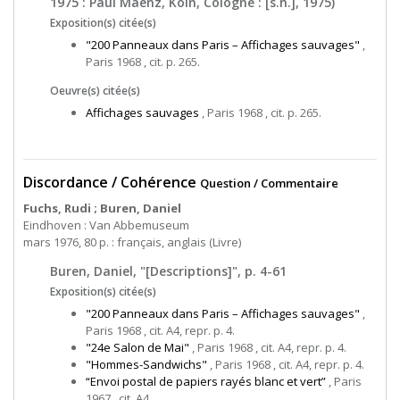
1975 : Paul Maenz, Köln, Cologne : [s.n.], 1975)
Exposition(s) citée(s)
"200 Panneaux dans Paris – Affichages sauvages"
,
Paris 1968 , cit. p. 265.
Oeuvre(s) citée(s)
Affichages sauvages
, Paris 1968 , cit. p. 265.
Discordance / Cohérence
Question / Commentaire
Fuchs, Rudi ; Buren, Daniel
Eindhoven : Van Abbemuseum
mars 1976, 80 p. : français, anglais (Livre)
Buren, Daniel, "[Descriptions]", p. 4-61
Exposition(s) citée(s)
"200 Panneaux dans Paris – Affichages sauvages"
,
Paris 1968 , cit. A4, repr. p. 4.
"24e Salon de Mai"
, Paris 1968 , cit. A4, repr. p. 4.
"Hommes-Sandwichs"
, Paris 1968 , cit. A4, repr. p. 4.
“Envoi postal de papiers rayés blanc et vert”
, Paris
1967 , cit. A4.