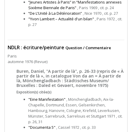
“Jeunes Artistes à Paris” in “Manifestations annexes
Sixième Biennale de Paris”
, Paris 1969 , cit. p. 24
“De L’Unité à La Détérioration”
, Nice 1970 , cit. p. 27
"Yvon Lambert – Actualité d'un bilan"
, Paris 1972 , cit.
p. 27
NDLR : écriture/peinture
Question / Commentaire
Paris
automne 1976 (Revue)
Buren, Daniel, "A partir de là", p. 26-33 (repris de « À
partir de là », in catalogue Von da an = À partir de
là, Mönchengladbach : Städtisches Museum/
Bruxelles : Daled et Gevaert, novembre 1975)
Exposition(s) citée(s)
"Eine Manifestation"
, Mönchengladbach, Aix-la-
Chapelle, Dortmund, Essen, Gelsenkirchen,
Hambourg, Hanovre, Cologne, Krefeld, Leverkusen,
Münster, Sarrebruck, Sarrelouis et Stuttgart 1971 , cit.
p. 26, 31
"Documenta 5"
, Cassel 1972 , cit. p. 33