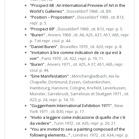
"Prospect 68 : An International Preview of Art in the
World's Galleries"
, Düsseldorf 1968 , cit. B9.
"Position – Proposition"
, Düsseldorf 1969 , cit. B13,
repr. p. 5.
“Prospect 69”
, Düsseldorf 1969 , cit. B13, repr. p. 5.
"Buren"
, Anvers 1969 , cit. A6, A25, A37, A51, A65, repr.
p. 7 et repr. coul. p. 44.
“Daniel Buren”
, Bruxelles 1970 , cit. A20, repr. p. 8.
"Invitation à lire comme indication de ce qui est à
voir"
, Paris 1970 , cit. A22, repr. p. 10, 11.
“Buren”
, Anvers 1971 , cit. A25, A 37, A51, A65, repr.
coul. p. 44.
"Eine Manifestation"
, Mönchengladbach, Aix-la-
Chapelle, Dortmund, Essen, Gelsenkirchen,
Hambourg, Hanovre, Cologne, Krefeld, Leverkusen,
Münster, Sarrebruck, Sarrelouis et Stuttgart 1971 , cit.
A23, p. 24, repr. p. 14, 15.
"Guggenheim International Exhibition 1971"
, New
York 1971 , cit. B30, repr. p. 17.
"Invito a leggere come indicazione di quello che c'è
da vedere"
, Turin 1972 , cit. A35, repr. p. 20, 21.
"You are invited to see a painting composed of the
following elements..."
, Londres 1972 , cit. A34, repr. p.