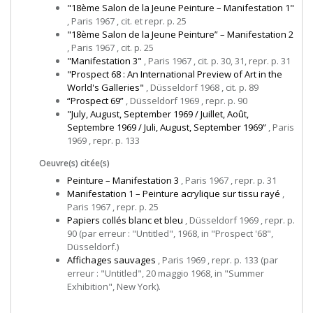
"18ème Salon de la Jeune Peinture – Manifestation 1"
, Paris 1967 , cit. et repr. p. 25
"18ème Salon de la Jeune Peinture” – Manifestation 2
, Paris 1967 , cit. p. 25
"Manifestation 3"
, Paris 1967 , cit. p. 30, 31, repr. p. 31
"Prospect 68 : An International Preview of Art in the
World's Galleries"
, Düsseldorf 1968 , cit. p. 89
“Prospect 69”
, Düsseldorf 1969 , repr. p. 90
"July, August, September 1969 / Juillet, Août,
Septembre 1969 / Juli, August, September 1969”
, Paris
1969 , repr. p. 133
Oeuvre(s) citée(s)
Peinture – Manifestation 3
, Paris 1967 , repr. p. 31
Manifestation 1 – Peinture acrylique sur tissu rayé
,
Paris 1967 , repr. p. 25
Papiers collés blanc et bleu
, Düsseldorf 1969 , repr. p.
90 (par erreur : "Untitled", 1968, in "Prospect '68",
Düsseldorf.)
Affichages sauvages
, Paris 1969 , repr. p. 133 (par
erreur : "Untitled", 20 maggio 1968, in "Summer
Exhibition", New York).