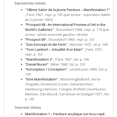
Exposition(s) citée(s)
"18ème Salon de la Jeune Peinture – Manifestation 1"
, Paris 1967 , repr. p. 105 (par erreur : exposition datée
du 2 janvier 1967)
"Prospect 68 : An International Preview of Art in the
World's Galleries"
, Düsseldorf 1968 , repr. p. 119 (par
erreur : photo inversée gauche / droite)
“Prospect 69”
, Düsseldorf 1969 , repr. p. 133
"Das Konzept ist die Form"
, Münster 1972 , cit. p. 149
"Yvon Lambert – Actualité d'un bilan"
, Paris 1972 ,
repr. p. 153
"Manifestation 3"
, Paris 1967 , list. p. 106
“Daniel Buren”
, Milan 1968 , list. p. 120
"Konzeption / Conception"
, Leverkusen 1969 , list. p.
134
"Eine Manifestation"
, Mönchengladbach, Aix-la-
Chapelle, Dortmund, Essen, Gelsenkirchen,
Hambourg, Hanovre, Cologne, Krefeld, Leverkusen,
Münster, Sarrebruck, Sarrelouis et Stuttgart 1971 , list.
p. 145
Oeuvre(s) citée(s)
Manifestation 1 – Peinture acrylique sur tissu rayé
,