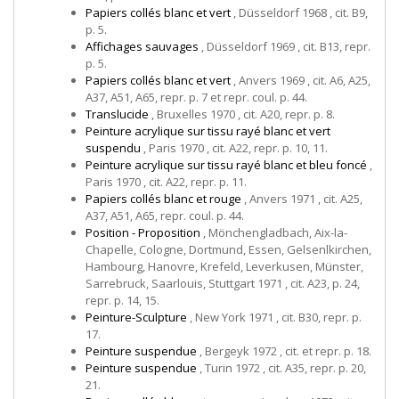
Papiers collés blanc et vert
, Düsseldorf 1968 , cit. B9,
p. 5.
Affichages sauvages
, Düsseldorf 1969 , cit. B13, repr.
p. 5.
Papiers collés blanc et vert
, Anvers 1969 , cit. A6, A25,
A37, A51, A65, repr. p. 7 et repr. coul. p. 44.
Translucide
, Bruxelles 1970 , cit. A20, repr. p. 8.
Peinture acrylique sur tissu rayé blanc et vert
suspendu
, Paris 1970 , cit. A22, repr. p. 10, 11.
Peinture acrylique sur tissu rayé blanc et bleu foncé
,
Paris 1970 , cit. A22, repr. p. 11.
Papiers collés blanc et rouge
, Anvers 1971 , cit. A25,
A37, A51, A65, repr. coul. p. 44.
Position - Proposition
, Mönchengladbach, Aix-la-
Chapelle, Cologne, Dortmund, Essen, Gelsenlkirchen,
Hambourg, Hanovre, Krefeld, Leverkusen, Münster,
Sarrebruck, Saarlouis, Stuttgart 1971 , cit. A23, p. 24,
repr. p. 14, 15.
Peinture-Sculpture
, New York 1971 , cit. B30, repr. p.
17.
Peinture suspendue
, Bergeyk 1972 , cit. et repr. p. 18.
Peinture suspendue
, Turin 1972 , cit. A35, repr. p. 20,
21.