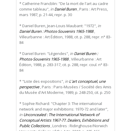
* Catherine Francblin: "De la mort de l'art au cadre
comme tableau",
in
Daniel Buren
, Paris : Art Press,
mars 1987, p. 21-44, repr. p. 30
* Daniel Buren, Jean-Louis Maubant: "1972",
in
Daniel Buren : Photos-Souvenirs 1965-1988
,
Villeurbanne : Art Édition, 1988, cit. p. 288, repr. n° 83-
84
* Daniel Buren: "Légendes",
in
Daniel Buren :
Photos-Souvenirs 1965-1988
, Villeurbanne : Art
Édition, 1988, p. 283-317, cit. p. 288, repr. coul. n° 83-
84
* "Liste des expositions",
in
L'art conceptuel, une
perspective
, Paris : Paris-Musées / Société des Amis
du Musée d'Art Moderne, 1989, p. 248-250, cit. p. 250
* Sophie Richard: "Chapter 3: The international
network and major exhibitions: 1970-72 and later",
in
Unconcealed : The International Network of
Conceptual Artists 1967-77. Dealers, Exhibitions and
Public Collections
, Londres : Ridinghouse/Norwich