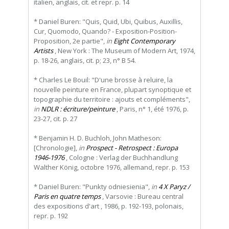
italien, anglais, cit. et repr. p. 14
* Daniel Buren: "Quis, Quid, Ubi, Quibus, Auxillis,
Cur, Quomodo, Quando? - Exposition-Position-
Proposition, 2e partie",
in
Eight Contemporary
Artists
, New York : The Museum of Modern Art, 1974,
p. 18-26, anglais, cit. p; 23, n° B 54.
* Charles Le Bouil: "D'une brosse à reluire, la
nouvelle peinture en France, plupart synoptique et
topographie du territoire : ajouts et compléments",
in
NDLR : écriture/peinture
, Paris, n° 1, été 1976, p.
23-27, cit. p. 27
* Benjamin H. D. Buchloh, John Matheson:
[Chronologie],
in
Prospect - Retrospect : Europa
1946-1976
, Cologne : Verlag der Buchhandlung
Walther König, octobre 1976, allemand, repr. p. 153
* Daniel Buren: "Punkty odniesienia",
in
4 X Paryz /
Paris en quatre temps
, Varsovie : Bureau central
des expositions d'art , 1986, p. 192-193, polonais,
repr. p. 192