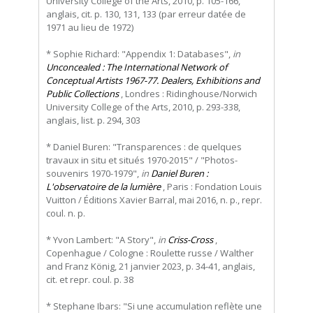
University College of the Arts, 2010, p. 105-166,
anglais, cit. p. 130, 131, 133 (par erreur datée de
1971 au lieu de 1972)
* Sophie Richard: "Appendix 1: Databases",
in
Unconcealed : The International Network of
Conceptual Artists 1967-77. Dealers, Exhibitions and
Public Collections
, Londres : Ridinghouse/Norwich
University College of the Arts, 2010, p. 293-338,
anglais, list. p. 294, 303
* Daniel Buren: "Transparences : de quelques
travaux in situ et situés 1970-2015" / "Photos-
souvenirs 1970-1979",
in
Daniel Buren :
L'observatoire de la lumière
, Paris : Fondation Louis
Vuitton / Éditions Xavier Barral, mai 2016, n. p., repr.
coul. n. p.
* Yvon Lambert: "A Story",
in
Criss-Cross
,
Copenhague / Cologne : Roulette russe / Walther
and Franz König, 21 janvier 2023, p. 34-41, anglais,
cit. et repr. coul. p. 38
* Stephane Ibars: "Si une accumulation reflète une