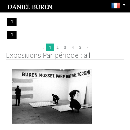
‹
1
2
3
4
5
›
Expositions Par période : all