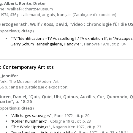
, Albert; Ronte, Dieter
ne : Wallraf-Richartz-Museum
t 1974, 436 p. : allemand, anglais, français (Catalogue d'exposition)
Herzogenrath, Wulf / Ross, David, "Video : Chronologie für die U
Exposition(s) citée(s)
"TV “Identifications –TV Ausstellung II / TV exhibition II”, in “Artsca
Gerry Schum Fernsehgalerie, Hanovre"
, Hanovre 1970 , cit. p. 84
t Contemporary Artists
, Jennifer
ork : The Museum of Modern Art
56 p. : anglais (Catalogue d'exposition)
Buren, Daniel, "Quis, Quid, Ubi, Quibus, Auxillis, Cur, Quomodo,
partie", p. 18-26
Exposition(s) citée(s)
"Affichages sauvages"
, Paris 1972 , cit. p. 20
"Kölner Kunstmarkt"
, Cologne 1972 , cit. p. 23
"The World Uprisings"
, Nagano-Ken 1972 , cit. p. 23
"Yvon Lambert – Actualité d'un bilan"
, Paris 1972 , cit. p; 23, n° B 54.