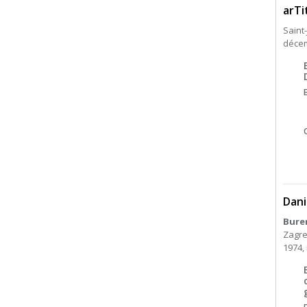
arTi
Saint-
décem
Dani
Buren
Zagre
1974, 