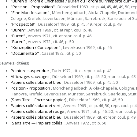
"Buren o Toroni o Chichessia / Buren ou Toroni ou N’Importe qui" – [
"Position – Proposition"
, Düsseldorf 1969 , cit. p. 44, 45, 46, 49, 50, rep
"Eine Manifestation"
, Mönchengladbach, Aix-la-Chapelle, Dortmund
Cologne, Krefeld, Leverkusen, Münster, Sarrebruck, Sarrelouis et Stuttgar
“Prospect 69”
, Düsseldorf 1969 , cit. p. 45, 49, repr. coul. p. 49
"Buren"
, Anvers 1969 , cit. et repr. coul. p. 46
“Buren”
, Anvers 1971 , cit. et repr. coul. p. 46
“Buren”
, Anvers 1972 , cit. 46, p. 50
"Konzeption / Conception"
, Leverkusen 1969 , cit. p. 46
"Documenta 5"
, Cassel 1972 , cit. p. 50
Oeuvre(s) citée(s)
Peinture suspendue
, Turin 1972 , cit. et repr. coul. p. 43
Affichages sauvages
, Düsseldorf 1969 , cit. p. 45, 50, repr. coul. p. 48
Papiers collés blanc et bleu
, Düsseldorf 1969 , cit. p. 45, 50
Position - Proposition
, Mönchengladbach, Aix-la-Chapelle, Cologne,
Hanovre, Krefeld, Leverkusen, Münster, Sarrebruck, Saarlouis, Stuttgart 
[Sans Titre – Encre sur papier]
, Düsseldorf 1969 , cit. p. 45, 50
Papiers collés blanc et vert
, Anvers 1969 , cit. p. 46, 50, repr. coul. p. 
Papiers collés blanc et rouge
, Anvers 1971 , cit. p. 46, 50, repr. coul. p
Papiers collés blanc et bleu
, Düsseldorf 1969 , cit. et repr. coul. p. 49
[Sans Titre — Papiers collés]
, Anvers 1972 , cit. p. 50