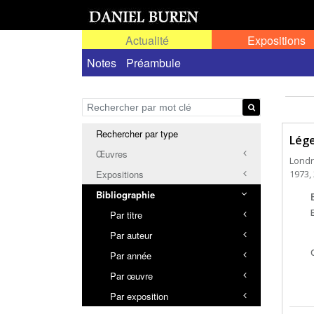
Actualité
Expositions
Notes
Préambule
Rechercher par type
Lége
Œuvres
Londr
1973, 
Expositions
Bibliographie
Par titre
Par auteur
Par année
Par œuvre
Par exposition