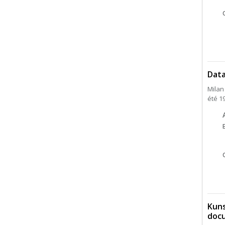
Dat
Milan 
été 19
Kuns
docu