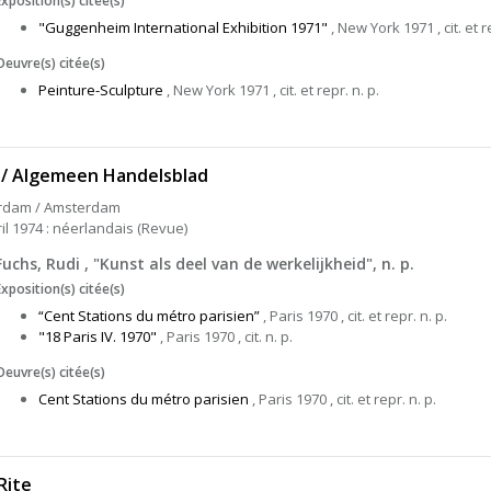
Exposition(s) citée(s)
"Guggenheim International Exhibition 1971"
, New York 1971 , cit. et r
Oeuvre(s) citée(s)
Peinture-Sculpture
, New York 1971 , cit. et repr. n. p.
/ Algemeen Handelsblad
rdam / Amsterdam
ril 1974 : néerlandais (Revue)
Fuchs, Rudi , "Kunst als deel van de werkelijkheid", n. p.
Exposition(s) citée(s)
“Cent Stations du métro parisien”
, Paris 1970 , cit. et repr. n. p.
"18 Paris IV. 1970"
, Paris 1970 , cit. n. p.
Oeuvre(s) citée(s)
Cent Stations du métro parisien
, Paris 1970 , cit. et repr. n. p.
Rite