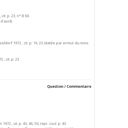
 cit. p. 23, n° B 60.
d'avril)
eldorf 1972 , cit. p. 19, 23 (datée par erreur du mois
 , cit. p. 23
Question / Commentaire
n 1972 , cit. p. 43, 46, 50, repr. coul. p. 43