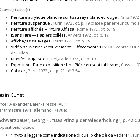
Oeuvre(s) citée(s)
Peinture acrylique blanche sur tissu rayé blanc et rouge
, Paris 1972 ,
Peinture suspendue
, Turin 1972 , cit. p. 19 (datée par erreur du mois 
Peinture affichée – Pittura Affissa
, Rome 1972 , cit. p. 19
[Sans Titre — Papiers collés]
, Anvers 1972 , cit. p. 19
Affichages sauvages
, Paris 1972 , cit. p. 19
Vidéo-souvenir : Recouvrement – Effacement : 13 x 10'
, Venise / Düss
de juillet)
Manifestacija Acte II
, Belgrade 1972 , cit. p. 19
Exposition d’une exposition : Une Pièce en sept tableaux
, Cassel 1972
Collage
, Paris 1972 , cit. p. 23, n° B 54.
azin Kunst
ce : Alexander Baier - Presse (ABP)
er trimestre 1974 : allemand (Revue)
Schwarzbauer, Georg F., "Das Prinzip der Wiederholung", p. 42-50
Exposition(s) citée(s)
"Invito a leggere come indicazione di quello che c'è da vedere"
, Turi