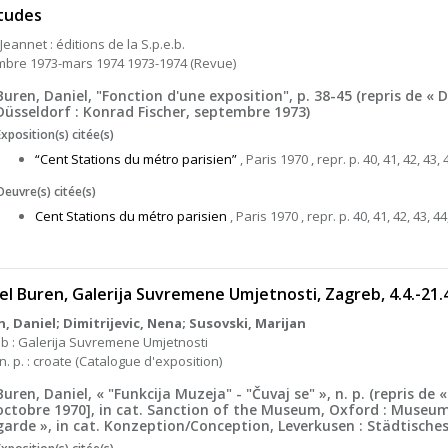
tudes
Jeannet : éditions de la S.p.e.b.
bre 1973-mars 1974 1973-1974 (Revue)
Buren, Daniel, "Fonction d'une exposition", p. 38-45 (repris de « D
Düsseldorf : Konrad Fischer, septembre 1973)
Exposition(s) citée(s)
“Cent Stations du métro parisien”
, Paris 1970 , repr. p. 40, 41, 42, 43, 
Oeuvre(s) citée(s)
Cent Stations du métro parisien
, Paris 1970 , repr. p. 40, 41, 42, 43, 44
el Buren, Galerija Suvremene Umjetnosti, Zagreb, 4.4.-21.
, Daniel; Dimitrijevic, Nena; Susovski, Marijan
b : Galerija Suvremene Umjetnosti
n. p. : croate (Catalogue d'exposition)
Buren, Daniel, « "Funkcija Muzeja" - "Čuvaj se" », n. p. (repris d
octobre 1970], in cat. Sanction of the Museum, Oxford : Museum
garde », in cat. Konzeption/Conception, Leverkusen : Städtisch