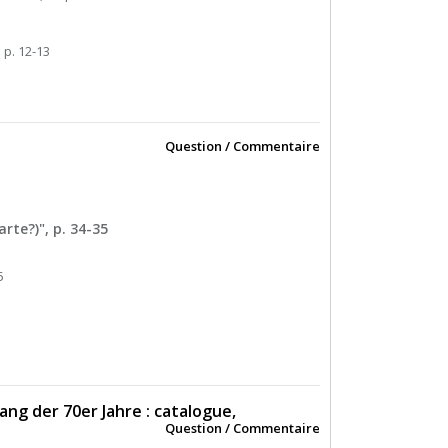
. p. 12-13
Question / Commentaire
rte?)", p. 34-35
5
ang der 70er Jahre : catalogue,
Question / Commentaire