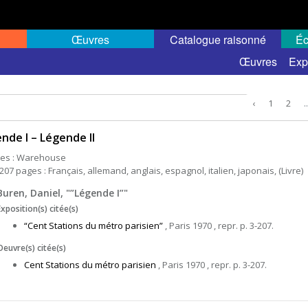
Œuvres
Catalogue raisonné
Éc
Œuvres
Exp
‹
1
2
..
nde I – Légende II
es : Warehouse
207 pages : Français, allemand, anglais, espagnol, italien, japonais, (Livre)
Buren, Daniel, "”Légende I”"
Exposition(s) citée(s)
“Cent Stations du métro parisien”
, Paris 1970 , repr. p. 3-207.
Oeuvre(s) citée(s)
Cent Stations du métro parisien
, Paris 1970 , repr. p. 3-207.