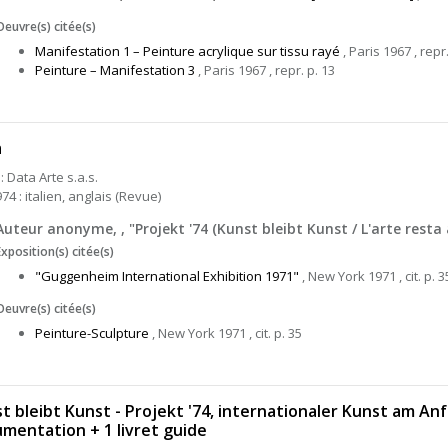
Oeuvre(s) citée(s)
Manifestation 1 – Peinture acrylique sur tissu rayé
, Paris 1967 , repr
Peinture – Manifestation 3
, Paris 1967 , repr. p. 13
a
: Data Arte s.a.s.
74 : italien, anglais (Revue)
Auteur anonyme, , "Projekt '74 (Kunst bleibt Kunst / L'arte resta a
Exposition(s) citée(s)
"Guggenheim International Exhibition 1971"
, New York 1971 , cit. p. 3
Oeuvre(s) citée(s)
Peinture-Sculpture
, New York 1971 , cit. p. 35
t bleibt Kunst - Projekt '74, internationaler Kunst am Anf
mentation + 1 livret guide