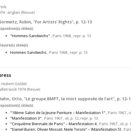
York
974 : anglais (Revue)
Gorewitz, Rubin, "For Artists' Rights", p. 12-13
Exposition(s) citée(s)
"Hommes-Sandwichs"
, Paris 1968 , repr. p. 13
Oeuvre(s) citée(s)
Hommes-Sandwichs
, Paris 1968 , repr. p. 13
press
 : Hubert Goldet
uillet/août 1974 (Revue)
Hahn, Otto, "Le groupe BMPT, la mort supposée de l'art", p. 12-1
Exposition(s) citée(s)
"18ème Salon de la Jeune Peinture – Manifestation 1"
, Paris 1967 , ci
"Manifestation 3"
, Paris 1967 , cit. p. 12, repr. p. 13
"Cinquième Biennale de Paris" – Manifestation 4
, Paris 1967 , cit. p. 
"Daniel Buren, Olivier Mosset, Niele Toroni" – [Manifestation 5]
, Pari