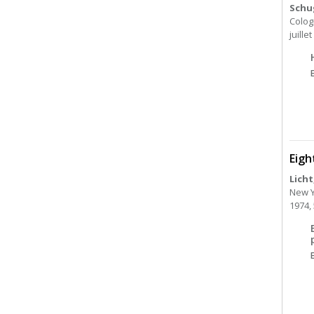
Schug
Colog
juille
Eigh
Licht
New Y
1974, 