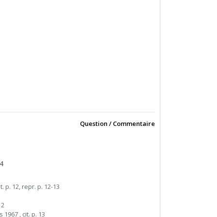
Question / Commentaire
4
t. p. 12, repr. p. 12-13
12
s 1967 , cit. p. 13