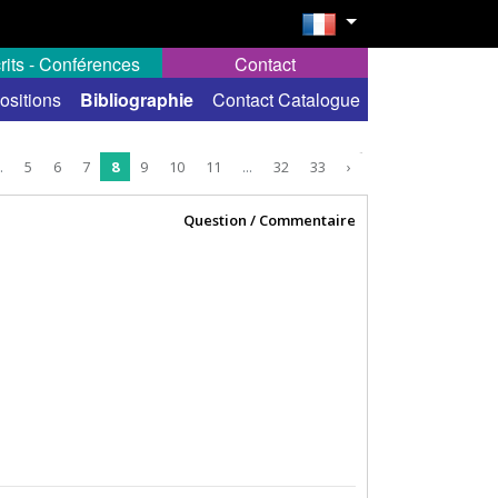
rits - Conférences
Contact
ositions
Bibliographie
Contact Catalogue
.
5
6
7
8
9
10
11
...
32
33
›
Question / Commentaire