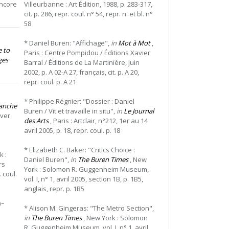
encore
Villeurbanne : Art Édition, 1988, p. 283-317,
cit. p. 286, repr. coul. n° 54, repr. n. et bl. n°
58
* Daniel Buren: "Affichage",
in
Mot à Mot
,
e to
Paris : Centre Pompidou / Éditions Xavier
ges
Barral / Éditions de La Martinière, juin
2002, p. A 02-A 27, français, cit. p. A 20,
repr. coul. p. A 21
* Philippe Régnier: "Dossier : Daniel
anche
Buren / Vit et travaille in situ",
in
Le Journal
iver
des Arts
, Paris : Artclair, n°212, 1er au 14
avril 2005, p. 18, repr. coul. p. 18
* Elizabeth C. Baker: "Critics Choice :
k :
Daniel Buren",
in
The Buren Times
, New
rs
York : Solomon R. Guggenheim Museum,
. coul.
vol. I, n° 1, avril 2005, section 1B, p. 1B5,
anglais, repr. p. 1B5
n–
* Alison M. Gingeras: "The Metro Section",
in
The Buren Times
, New York : Solomon
R. Guggenheim Museum, vol. I, n° 1, avril