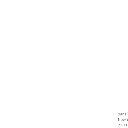
sans 
New Y
21-31