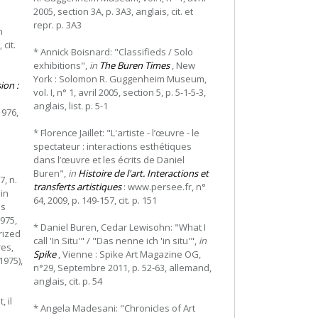
2005, section 3A, p. 3A3, anglais, cit. et
repr. p. 3A3
n
 cit.
* Annick Boisnard: "Classifieds / Solo
exhibitions",
in
The Buren Times
, New
York : Solomon R. Guggenheim Museum,
ion :
vol. I, n° 1, avril 2005, section 5, p. 5-1-5-3,
anglais, list. p. 5-1
1976,
* Florence Jaillet: "L'artiste - l’œuvre - le
spectateur : interactions esthétiques
dans l’œuvre et les écrits de Daniel
Buren",
in
Histoire de l'art. Interactions et
7, n.
transferts artistiques
: www.persee.fr, n°
 in
64, 2009, p. 149-157, cit. p. 151
is
975,
* Daniel Buren, Cedar Lewisohn: "What I
rized
call 'In Situ'" / "Das nenne ich 'in situ'",
in
res,
Spike
, Vienne : Spike Art Magazine OG,
1975),
n°29, Septembre 2011, p. 52-63, allemand,
anglais, cit. p. 54
, il
* Angela Madesani: "Chronicles of Art