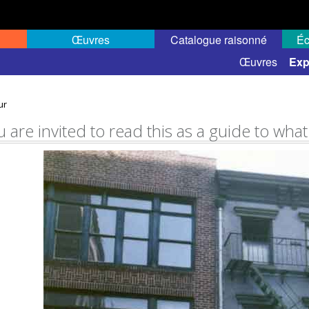
Œuvres
Catalogue raisonné
Éc
elles
Expositions de groupe
Œuvres
Exp
ur
 are invited to read this as a guide to what