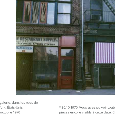
galerie, dans les rues de
ork, États-Unis
* 30.10.1970, Vous avez pu voir tout
 octobre 1970
pièces encore visibls à cette date. 