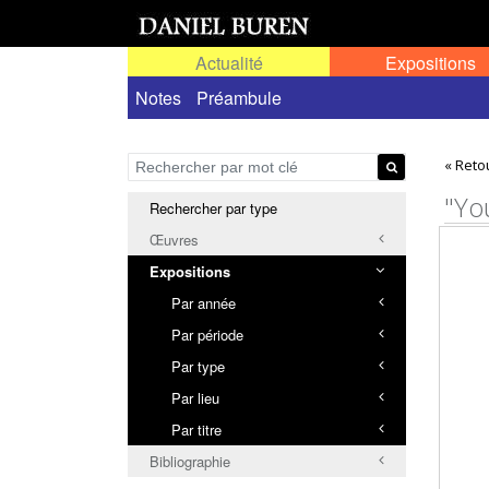
Actualité
Expositions
Toutes les expositions
Notes
Préambule
Expositions personn
« Reto
"You
Rechercher par type
Œuvres
Expositions
Par année
Par période
Par type
Par lieu
Par titre
Bibliographie