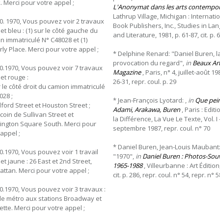
. Merci pour votre appel ;
L'Anonymat dans les arts contempo
Lathrup Village, Michigan : Internati
10. 1970, Vous pouvez voir 2 travaux
Book Publishers, Inc., Studies in La
et bleu : (1) sur le côté gauche du
and Literature, 1981, p. 61-87, cit. p. 
n immatriculé N° C48028 et (1)
ly Place. Merci pour votre appel ;
* Delphine Renard: "Daniel Buren, l
provocation du regard",
in
Beaux Ar
10.1970, Vous pouvez voir 7 travaux
Magazine
, Paris, n° 4, juillet-août 19
et rouge :
26-31, repr. coul. p. 29
r le côté droit du camion immatriculé
028 ;
* Jean-François Lyotard: ,
in
Que pei
dford Street et Houston Street ;
Adami, Arakawa, Buren
, Paris : Edit
 coin de Sullivan Street et
la Différence, La Vue Le Texte, Vol. I - 
ngton Square South. Merci pour
septembre 1987, repr. coul. n° 70
 appel ;
* Daniel Buren, Jean-Louis Maubant
10.1970, Vous pouvez voir 1 travail
"1970",
in
Daniel Buren : Photos-Sou
et jaune : 26 East et 2nd Street,
1965-1988
, Villeurbanne : Art Édition
ttan. Merci pour votre appel ;
cit. p. 286, repr. coul. n° 54, repr. n° 5
10.1970, Vous pouvez voir 3 travaux :
le métro aux stations Broadway et
ette. Merci pour votre appel ;