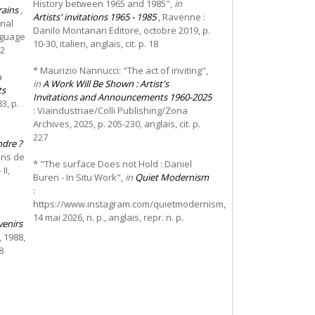
History between 1965 and 1985",
in
rains
,
Artists' invitations 1965 - 1985
, Ravenne :
onal
Danilo Montanari Editore, octobre 2019, p.
nguage
10-30, italien, anglais, cit. p. 18
62
* Maurizio Nannucci: "The act of inviting",
a
in
A Work Will Be Shown : Artist's
ts
Invitations and Announcements 1960-2025
83, p.
: Viaindustriae/Colli Publishing/Zona
Archives, 2025, p. 205-230, anglais, cit. p.
227
ndre ?
ions de
* "The surface Does not Hold : Daniel
II,
Buren - In Situ Work",
in
Quiet Modernism
:
https://www.instagram.com/quietmodernism,
:
14 mai 2026, n. p., anglais, repr. n. p.
venirs
, 1988,
8