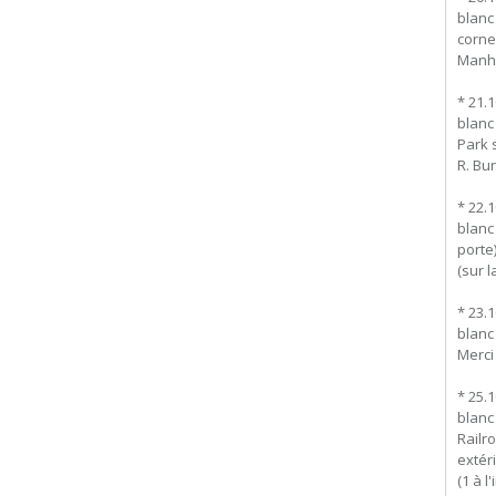
blanc
corne
Manha
* 21.
blanc 
Park 
R. Bur
* 22.
blanc 
porte
(sur l
* 23.
blanc 
Merci
* 25.
blanc
Railr
extér
(1 à 