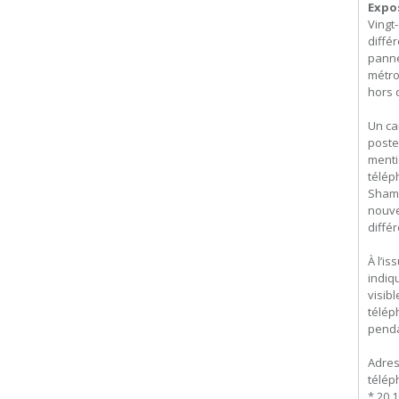
Expo
Vingt
diffé
panne
métro
hors d
Un ca
poste,
menti
télép
Shamo
nouve
diffé
À l’i
indiq
visib
télép
penda
Adres
télép
* 20.