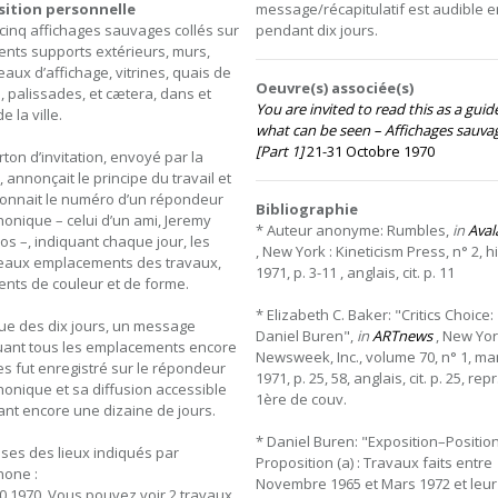
sition personnelle
message/récapitulatif est audible 
-cinq affichages sauvages collés sur
pendant dix jours.
rents supports extérieurs, murs,
aux d’affichage, vitrines, quais de
Oeuvre(s) associée(s)
, palissades, et cætera, dans et
You are invited to read this as a guid
e la ville.
what can be seen – Affichages sauva
[Part 1]
21-31 Octobre 1970
rton d’invitation, envoyé par la
 annonçait le principe du travail et
onnait le numéro d’un répondeur
Bibliographie
honique – celui d’un ami, Jeremy
* Auteur anonyme: Rumbles,
in
Aval
s –, indiquant chaque jour, les
, New York : Kineticism Press, n° 2, h
aux emplacements des travaux,
1971, p. 3-11 , anglais, cit. p. 11
rents de couleur et de forme.
* Elizabeth C. Baker: "Critics Choice:
ssue des dix jours, un message
Daniel Buren",
in
ARTnews
, New Yor
uant tous les emplacements encore
Newsweek, Inc., volume 70, n° 1, ma
les fut enregistré sur le répondeur
1971, p. 25, 58, anglais, cit. p. 25, repr
honique et sa diffusion accessible
1ère de couv.
nt encore une dizaine de jours.
* Daniel Buren: "Exposition–Positio
ses des lieux indiqués par
Proposition (a) : Travaux faits entre
hone :
Novembre 1965 et Mars 1972 et leur
10.1970, Vous pouvez voir 2 travaux