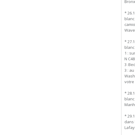
Bronx
* 26.
blanc 
camio
Waver
* 27.
blanc 
1 : su
N C48
3 :Be
3 : au
Washi
votre
* 28.
blanc 
Manha
* 29.
dans 
Lafay