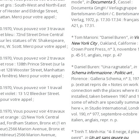
mode",
in
Documenta 5
, Cassel :
 et gris : South-West and North-East
Documenta GmgH / Verlagsgruppe
r of Hester and Eldridge Street,
Bertelsmann GmbH / C. Bertelsman
ttan. Merci pour votre appel ;
Verlag, 1972, p. 17.30-17.34 : français,
A21, p. 17.31.
10.1970, Vous pouvez voir 3 travaux
et bleu : 72nd Street Drive Central
* Tom Marioni: "Daniel Buren",
in
Vis
sur les statues of W. Shakespeare,
New York City
, Oakland, Californie :
ns, W. Scott. Merci pour votre appel ;
Crown Point Press, n° 3, novembre 
p. 45-51, anglais, repr. p. 47
10.1970, Vous pouvez voir 2 travaux
et rose : 138th Prince Street (sur la
* Daniel Buren: "Una ragnatela",
in
) et 128 Wooster Street, Manhattan
Schema informazione : Politic-art
,
a fenêtre). Merci pour votre appel ;
Florence : Galleria Schema, n° 3, 197
p. (extrait repris de « Notes on work
10.1970, Vous pouvez voir 1 travail
connection with the places where it 
et violet : 13 1/2 Bleecker Street.
installed, taken between 1967 and 1
 pour votre appel ;
some of which are specially summa
here », in Studio International, Lond
10.1970, Vous pouvez voir 4 travaux
vol. 190, n° 977, septembre-octobre 
 et orange : (2) New York Central
italien, anglais, repr. n. p.
oad, Fordham Station, Bronx et (1 en
ieur) 2566 Marion Avenue, Bronx et
* Trinh T. Minh-Ha: "4- Il neige, il pleut
l'intérieur) 2566 Marion Avenue,
peint",
in
Un art sans œuvre ou