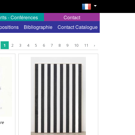
rits - Conférences
Contact
positions
Bibliographie
Contact Catalogue
1
2
3
4
5
6
7
8
9
10
11
›
re