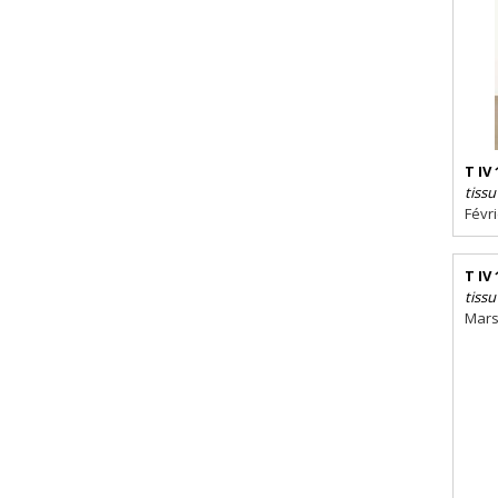
T IV 
tissu
Févr
T IV 
tissu
Mars