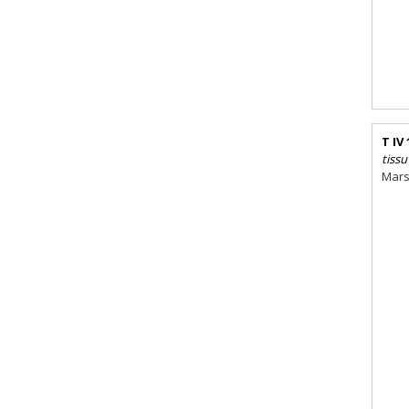
T IV 
tissu
Mars