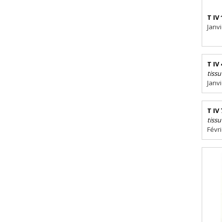
T IV 
Janv
T IV 
tissu
Janv
T IV 
tissu
Févr