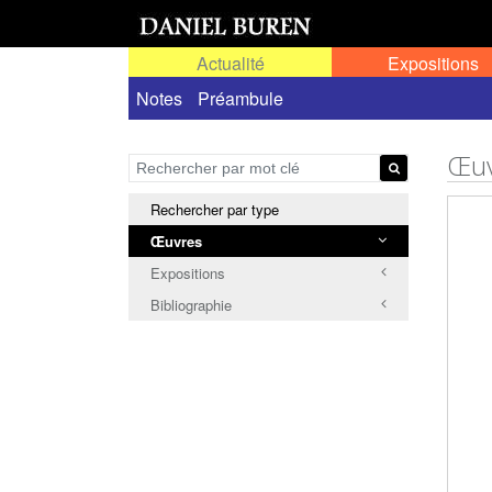
Actualité
Expositions
Œuvres permanentes dans l'espace public ou
Notes
Préambule
Œuv
Rechercher par type
Œuvres
Expositions
Bibliographie