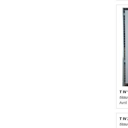
T IV 
tissu
Avril
T IV 
tissu