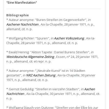
"Eine Manifestation"
Bibliographie
* Auteur anonyme: "Buren-Streifen im Gegenverkehr",
in
Aachener Nachrichten
, Aix-la-Chapelle, 28 janvier 1971, n. p.,
allemand, cit. n. p.
* Wolfgang Richter: "Spuren",
in
Aachen Volkszeitung
, Aix-la-
Chapelle, 28 janvier 1971, n. p., allemand, cit. n. p.
* Ewald Hennig: "Aktion Tapete : Daniel Burens Streifen",
in
Westdeutsche Allgemeine Zeiting
, Essen, n° 24, 29 janvier 1971,
n. p., allemand, cit. et repr. n. p.
* Auteur anonyme: "„Neutrale Kunst“ ist in 14 Städten
gestartet",
in
NRZ Aachen Zeitung
, Aix-la-Chapelle, 30 janvier
1971, n. p., allemand, cit. n. p.
* Gernot Geduldig: "Streifen in vierzehn Städten",
in
Aachen
Nachrichten
, Aix-la-Chapelle, 30 janvier 1971, n. p., allemand, cit.
n. p.
* Wolfgang Stauch-von Quitzow: "Streifen von der Elbe bis zur