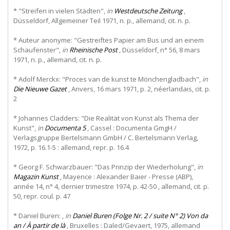
* "Streifen in vielen Städten",
in
Westdeutsche Zeitung
,
Düsseldorf, Allgemeiner Teil 1971, n. p., allemand, cit. n. p.
* Auteur anonyme: "Gestreiftes Papier am Bus und an einem
Schaufenster",
in
Rheinische Post
, Düsseldorf, n° 56, 8 mars
1971, n. p., allemand, cit. n. p.
* Adolf Merckx: "Proces van de kunst te Mönchengladbach",
in
Die Nieuwe Gazet
, Anvers, 16 mars 1971, p. 2, néerlandais, cit. p.
2
* Johannes Cladders: "Die Realität von Kunst als Thema der
Kunst",
in
Documenta 5
, Cassel : Documenta GmgH /
Verlagsgruppe Bertelsmann GmbH / C. Bertelsmann Verlag,
1972, p. 16.1-5 : allemand, repr. p. 16.4
* Georg F. Schwarzbauer: "Das Prinzip der Wiederholung",
in
Magazin Kunst
, Mayence : Alexander Baier - Presse (ABP),
année 14, n° 4, dernier trimestre 1974, p. 42-50 , allemand, cit. p.
50, repr. coul. p. 47
* Daniel Buren: ,
in
Daniel Buren (Folge Nr. 2 / suite N° 2) Von da
an / À partir de là
, Bruxelles : Daled/Gevaert, 1975, allemand