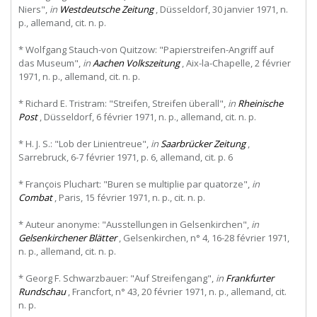
Niers",
in
Westdeutsche Zeitung
, Düsseldorf, 30 janvier 1971, n.
p., allemand, cit. n. p.
* Wolfgang Stauch-von Quitzow: "Papierstreifen-Angriff auf
das Museum",
in
Aachen Volkszeitung
, Aix-la-Chapelle, 2 février
1971, n. p., allemand, cit. n. p.
* Richard E. Tristram: "Streifen, Streifen überall",
in
Rheinische
Post
, Düsseldorf, 6 février 1971, n. p., allemand, cit. n. p.
* H. J. S.: "Lob der Linientreue",
in
Saarbrücker Zeitung
,
Sarrebruck, 6-7 février 1971, p. 6, allemand, cit. p. 6
* François Pluchart: "Buren se multiplie par quatorze",
in
Combat
, Paris, 15 février 1971, n. p., cit. n. p.
* Auteur anonyme: "Ausstellungen in Gelsenkirchen",
in
Gelsenkirchener Blätter
, Gelsenkirchen, n° 4, 16-28 février 1971,
n. p., allemand, cit. n. p.
* Georg F. Schwarzbauer: "Auf Streifengang",
in
Frankfurter
Rundschau
, Francfort, n° 43, 20 février 1971, n. p., allemand, cit.
n. p.