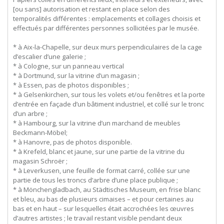
[ou sans] autorisation et restant en place selon des
temporalités différentes : emplacements et collages choisis et
effectués par différentes personnes sollicitées par le musée.
* à Aix-la-Chapelle, sur deux murs perpendiculaires de la cage
d’escalier d’une galerie ;
* à Cologne, sur un panneau vertical
* à Dortmund, sur la vitrine d’un magasin ;
* à Essen, pas de photos disponibles ;
* à Gelsenkirchen, sur tous les volets et/ou fenêtres et la porte
d’entrée en façade d’un bâtiment industriel, et collé sur le tronc
d’un arbre ;
* à Hambourg, sur la vitrine d’un marchand de meubles
Beckmann-Möbel;
* à Hanovre, pas de photos disponible.
* à Krefeld, blanc et jaune, sur une partie de la vitrine du
magasin Schroër ;
* à Leverkusen, une feuille de format carré, collée sur une
partie de tous les troncs d’arbre d’une place publique ;
* à Mönchengladbach, au Städtisches Museum, en frise blanc
et bleu, au bas de plusieurs cimaises – et pour certaines au
bas et en haut – sur lesquelles était accrochées les œuvres
d’autres artistes ; le travail restant visible pendant deux