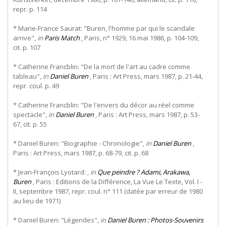
repr. p. 114
* Marie-France Saurat: "Buren, l'homme par qui le scandale
arrive",
in
Paris Match
, Paris, n° 1929, 16 mai 1986, p. 104-109,
cit. p. 107
* Catherine Francblin: "De la mort de l'art au cadre comme
tableau",
in
Daniel Buren
, Paris : Art Press, mars 1987, p. 21-44,
repr. coul. p. 49
* Catherine Francblin: "De l'envers du décor au réel comme
spectacle",
in
Daniel Buren
, Paris : Art Press, mars 1987, p. 53-
67, cit. p. 55
* Daniel Buren: "Biographie - Chronologie",
in
Daniel Buren
,
Paris : Art Press, mars 1987, p. 68-79, cit. p. 68
* Jean-François Lyotard: ,
in
Que peindre ? Adami, Arakawa,
Buren
, Paris : Editions de la Différence, La Vue Le Texte, Vol. I -
II, septembre 1987, repr. coul. n° 111 (datée par erreur de 1980
au lieu de 1971)
* Daniel Buren: "Légendes",
in
Daniel Buren : Photos-Souvenirs