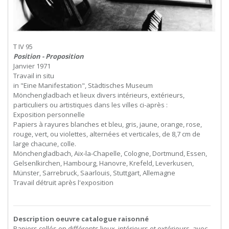
T IV 95
Position - Proposition
Janvier 1971
Travail in situ
in "Eine Manifestation", Städtisches Museum
Mönchengladbach et lieux divers intérieurs, extérieurs,
particuliers ou artistiques dans les villes ci-après :
Exposition personnelle
Papiers à rayures blanches et bleu, gris, jaune, orange, rose,
rouge, vert, ou violettes, alternées et verticales, de 8,7 cm de
large chacune, colle.
Mönchengladbach, Aix-la-Chapelle, Cologne, Dortmund, Essen,
Gelsenlkirchen, Hambourg, Hanovre, Krefeld, Leverkusen,
Münster, Sarrebruck, Saarlouis, Stuttgart, Allemagne
Travail détruit après l'exposition
Description oeuvre catalogue raisonné
Papiers collés en différents lieux, intérieurs et extérieurs, avec