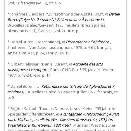
(vol. 1), français (vol. 2), cit. n. p.
* Johannes Cladders: "Zur Eröffnung der Ausstellung",
in
Daniel
Buren (Folge Nr. 2 / suite N° 2) Von da an / À partir de là
,
Bruxelles : Daled/Gevaert, 1975, feuillets libres agrafés,
allemand (vol. 1), français (vol. 2), cit. n. p.
* Daniel Buren: [Descriptions],
in
Discordance / Cohérence
,
Eindhoven : Van Abbemuseum, mars 1976, p. 4-61, français,
anglais, cit. A23, p. 24, repr. p. 14, 15.
* Gilbert Pélissier: "Daniel Buren",
in
Actualité des arts
plastiques / Le support
, Paris : C.N.D.P., n° 35, janvier-février
1977, p. 13-24, repr. p. 14
* Daniel Buren: ,
in
Rebondissements (suivi de 7 planches et 7
schémas)
, Bruxelles : Daled & Gevaert, juillet 1977, français, cit.
p. 9
* Brigitte Kalthoff, Thomas Deecke, Ursula Kleine: "35 Jahre im
Spiegel der Öffentlichkeit",
in
Avantgarden - Retrospektiv, Kunst
nach 1945 ausgestellt im Westfälischen Kunstverein, 150 Jahre
Westfälischer Kunstverein 1831-1981
, Münster : Westfälischer
Kunstverein, décembre 1980, p. 107-146, allemand, cit. p. 118,