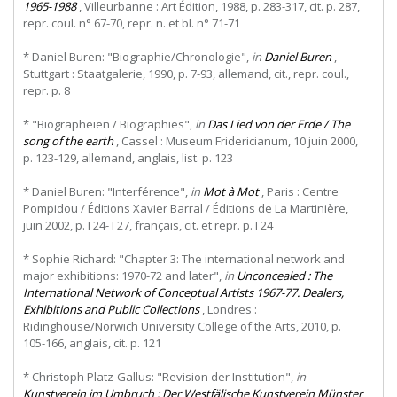
1965-1988
, Villeurbanne : Art Édition, 1988, p. 283-317, cit. p. 287,
repr. coul. n° 67-70, repr. n. et bl. n° 71-71
* Daniel Buren: "Biographie/Chronologie",
in
Daniel Buren
,
Stuttgart : Staatgalerie, 1990, p. 7-93, allemand, cit., repr. coul.,
repr. p. 8
* "Biographeien / Biographies",
in
Das Lied von der Erde / The
song of the earth
, Cassel : Museum Fridericianum, 10 juin 2000,
p. 123-129, allemand, anglais, list. p. 123
* Daniel Buren: "Interférence",
in
Mot à Mot
, Paris : Centre
Pompidou / Éditions Xavier Barral / Éditions de La Martinière,
juin 2002, p. I 24- I 27, français, cit. et repr. p. I 24
* Sophie Richard: "Chapter 3: The international network and
major exhibitions: 1970-72 and later",
in
Unconcealed : The
International Network of Conceptual Artists 1967-77. Dealers,
Exhibitions and Public Collections
, Londres :
Ridinghouse/Norwich University College of the Arts, 2010, p.
105-166, anglais, cit. p. 121
* Christoph Platz-Gallus: "Revision der Institution",
in
Kunstverein im Umbruch : Der Westfälische Kunstverein Münster