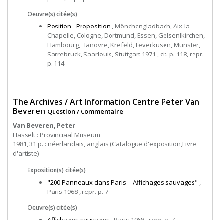
Oeuvre(s) citée(s)
Position - Proposition
, Mönchengladbach, Aix-la-
Chapelle, Cologne, Dortmund, Essen, Gelsenlkirchen,
Hambourg, Hanovre, Krefeld, Leverkusen, Münster,
Sarrebruck, Saarlouis, Stuttgart 1971 , cit. p. 118, repr.
p. 114
The Archives / Art Information Centre Peter Van
Beveren
Question / Commentaire
Van Beveren, Peter
Hasselt : Provinciaal Museum
1981, 31 p. : néerlandais, anglais (Catalogue d'exposition,Livre
d'artiste)
Exposition(s) citée(s)
"200 Panneaux dans Paris – Affichages sauvages"
,
Paris 1968 , repr. p. 7
Oeuvre(s) citée(s)
Affichages sauvages
, Paris 1968 , repr. p. 7