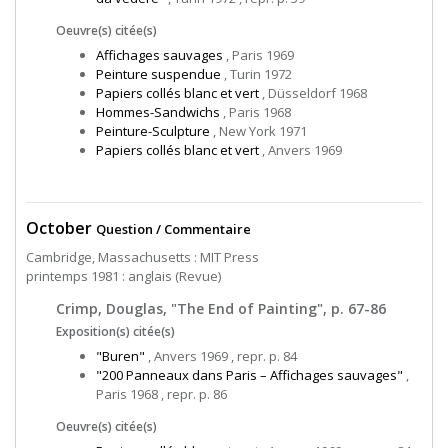
Oeuvre(s) citée(s)
Affichages sauvages
, Paris 1969
Peinture suspendue
, Turin 1972
Papiers collés blanc et vert
, Düsseldorf 1968
Hommes-Sandwichs
, Paris 1968
Peinture-Sculpture
, New York 1971
Papiers collés blanc et vert
, Anvers 1969
October
Question / Commentaire
Cambridge, Massachusetts : MIT Press
printemps 1981 : anglais (Revue)
Crimp, Douglas, "The End of Painting", p. 67-86
Exposition(s) citée(s)
"Buren"
, Anvers 1969 , repr. p. 84
"200 Panneaux dans Paris – Affichages sauvages"
,
Paris 1968 , repr. p. 86
Oeuvre(s) citée(s)