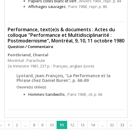
Papiers collés blanc et vert
, Anvers 1969 , repr. p. 84
Affichages sauvages
, Paris 1968 , repr. p. 86
Performance, text(e)s & documents : Actes du
colloque "Performance et Multidisciplinarité :
Postmodernisme", Montréal, 9, 10, 11 octobre 1980
Question / Commentaire
Pontbriand, Chantal
Montréal : Parachute
2e trimestre 1981, 237 p. : français, anglais (Livre)
Lyotard, Jean-François, "La Performance et la
Phrase chez Daniel Buren", p. 66-69
Oeuvre(s) citée(s)
Hommes-Sandwichs
, Paris 1968 , cit. p. 66
‹
1
2
...
8
9
10
11
12
13
14
...
32
33
›