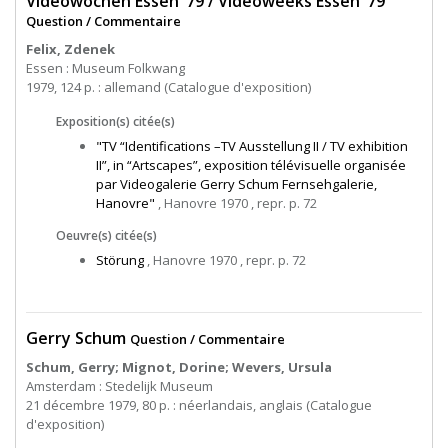
Videowochen Essen ‘79 / Videoweeks Essen ‘79
Question / Commentaire
Felix, Zdenek
Essen : Museum Folkwang
1979, 124 p. : allemand (Catalogue d'exposition)
Exposition(s) citée(s)
"TV “Identifications –TV Ausstellung II / TV exhibition
II”, in “Artscapes”, exposition télévisuelle organisée
par Videogalerie Gerry Schum Fernsehgalerie,
Hanovre"
, Hanovre 1970 , repr. p. 72
Oeuvre(s) citée(s)
Störung
, Hanovre 1970 , repr. p. 72
Gerry Schum
Question / Commentaire
Schum, Gerry; Mignot, Dorine; Wevers, Ursula
Amsterdam : Stedelijk Museum
21 décembre 1979, 80 p. : néerlandais, anglais (Catalogue
d'exposition)