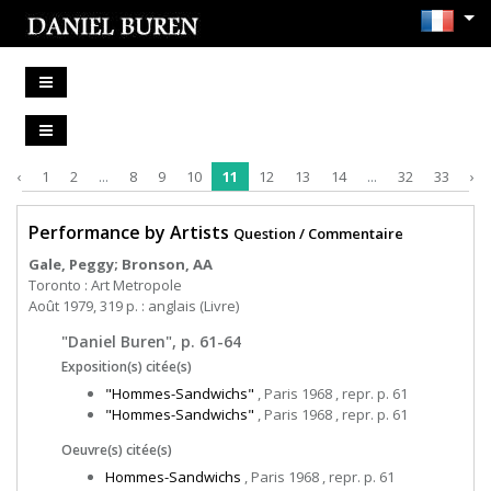
‹
1
2
...
8
9
10
11
12
13
14
...
32
33
›
Performance by Artists
Question / Commentaire
Gale, Peggy; Bronson, AA
Toronto : Art Metropole
Août 1979, 319 p. : anglais (Livre)
"Daniel Buren", p. 61-64
Exposition(s) citée(s)
"Hommes-Sandwichs"
, Paris 1968 , repr. p. 61
"Hommes-Sandwichs"
, Paris 1968 , repr. p. 61
Oeuvre(s) citée(s)
Hommes-Sandwichs
, Paris 1968 , repr. p. 61