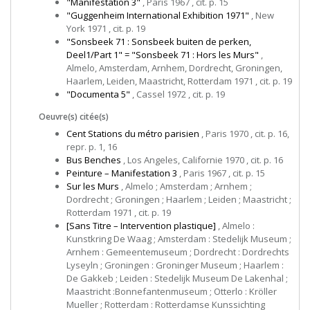
"Manifestation 3"
, Paris 1967 , cit. p. 15
"Guggenheim International Exhibition 1971"
, New
York 1971 , cit. p. 19
"Sonsbeek 71 : Sonsbeek buiten de perken,
Deel1/Part 1" = "Sonsbeek 71 : Hors les Murs"
,
Almelo, Amsterdam, Arnhem, Dordrecht, Groningen,
Haarlem, Leiden, Maastricht, Rotterdam 1971 , cit. p. 19
"Documenta 5"
, Cassel 1972 , cit. p. 19
Oeuvre(s) citée(s)
Cent Stations du métro parisien
, Paris 1970 , cit. p. 16,
repr. p. 1, 16
Bus Benches
, Los Angeles, Californie 1970 , cit. p. 16
Peinture – Manifestation 3
, Paris 1967 , cit. p. 15
Sur les Murs
, Almelo ; Amsterdam ; Arnhem ;
Dordrecht ; Groningen ; Haarlem ; Leiden ; Maastricht ;
Rotterdam 1971 , cit. p. 19
[Sans Titre – Intervention plastique]
, Almelo :
Kunstkring De Waag ; Amsterdam : Stedelijk Museum ;
Arnhem : Gemeentemuseum ; Dordrecht : Dordrechts
Lyseyln ; Groningen : Groninger Museum ; Haarlem :
De Gakkeb ; Leiden : Stedelijk Museum De Lakenhal ;
Maastricht :Bonnefantenmuseum ; Otterlo : Kröller
Mueller ; Rotterdam : Rotterdamse Kunssichting