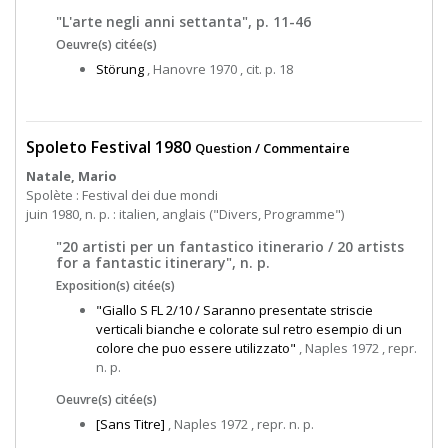
"L'arte negli anni settanta", p. 11-46
Oeuvre(s) citée(s)
Störung
, Hanovre 1970 , cit. p. 18
Spoleto Festival 1980
Question / Commentaire
Natale, Mario
Spolète : Festival dei due mondi
juin 1980, n. p. : italien, anglais ("Divers, Programme")
"20 artisti per un fantastico itinerario / 20 artists
for a fantastic itinerary", n. p.
Exposition(s) citée(s)
"Giallo S FL 2/10 / Saranno presentate striscie
verticali bianche e colorate sul retro esempio di un
colore che puo essere utilizzato"
, Naples 1972 , repr.
n. p.
Oeuvre(s) citée(s)
[Sans Titre]
, Naples 1972 , repr. n. p.