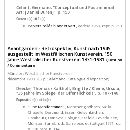
Celant, Germano, "Conceptual und Postminimal
Art: [Daniel Buren]", p. 150
Oeuvre(s) citée(s)
Papiers collés blanc et vert
, Varèse 1968 , repr. p. 150
Avantgarden - Retrospektiv, Kunst nach 1945
ausgestellt im Westfälischen Kunstverein, 150
Jahre Westfälischer Kunstverein 1831-1981
Question
/ Commentaire
Münster : Westfälischer Kunstverein
décembre 1980, 202 p. : allemand (Catalogue d'exposition)
Deecke, Thomas / Kalthoff, Brigitte / Kleine, Ursula,
"35 Jahre im Spiegel der Öffentlichkeit", p. 107-146
Exposition(s) citée(s)
"Eine Manifestation"
, Mönchengladbach, Aix-la-
Chapelle, Dortmund, Essen, Gelsenkirchen,
Hambourg, Hanovre, Cologne, Krefeld, Leverkusen,
Münster, Sarrebruck, Sarrelouis et Stuttgart 1971 , cit.
p. 118, repr. p. 114