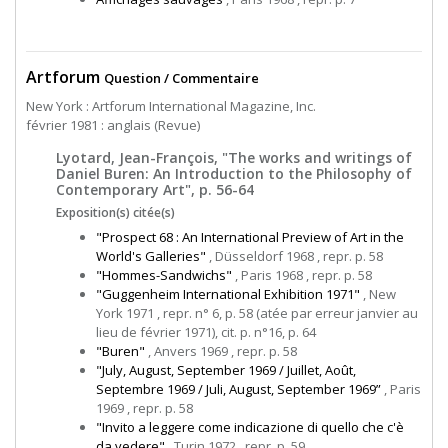
Artforum
Question / Commentaire
New York : Artforum International Magazine, Inc.
février 1981 : anglais (Revue)
Lyotard, Jean-François, "The works and writings of
Daniel Buren: An Introduction to the Philosophy of
Contemporary Art", p. 56-64
Exposition(s) citée(s)
"Prospect 68 : An International Preview of Art in the
World's Galleries"
, Düsseldorf 1968 , repr. p. 58
"Hommes-Sandwichs"
, Paris 1968 , repr. p. 58
"Guggenheim International Exhibition 1971"
, New
York 1971 , repr. n° 6, p. 58 (atée par erreur janvier au
lieu de février 1971), cit. p. n°16, p. 64
"Buren"
, Anvers 1969 , repr. p. 58
"July, August, September 1969 / Juillet, Août,
Septembre 1969 / Juli, August, September 1969”
, Paris
1969 , repr. p. 58
"Invito a leggere come indicazione di quello che c'è
da vedere"
, Turin 1972 , repr. p. 59