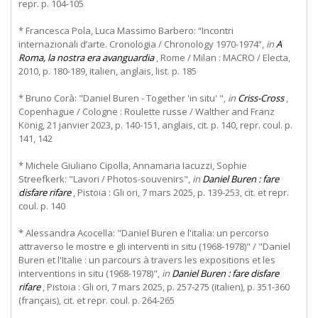
repr. p. 104-105
* Francesca Pola, Luca Massimo Barbero: “Incontri
internazionali d’arte. Cronologia / Chronology 1970-1974”,
in
A
Roma, la nostra era avanguardia
, Rome / Milan : MACRO / Electa,
2010, p. 180-189, italien, anglais, list. p. 185
* Bruno Corà: "Daniel Buren - Together 'in situ' ",
in
Criss-Cross
,
Copenhague / Cologne : Roulette russe / Walther and Franz
König, 21 janvier 2023, p. 140-151, anglais, cit. p. 140, repr. coul. p.
141, 142
* Michele Giuliano Cipolla, Annamaria Iacuzzi, Sophie
Streefkerk: "Lavori / Photos-souvenirs",
in
Daniel Buren : fare
disfare rifare
, Pistoia : Gli ori, 7 mars 2025, p. 139-253, cit. et repr.
coul. p. 140
* Alessandra Acocella: "Daniel Buren e l'italia: un percorso
attraverso le mostre e gli interventi in situ (1968-1978)" / "Daniel
Buren et l'Italie : un parcours à travers les expositions et les
interventions in situ (1968-1978)",
in
Daniel Buren : fare disfare
rifare
, Pistoia : Gli ori, 7 mars 2025, p. 257-275 (italien), p. 351-360
(français), cit. et repr. coul. p. 264-265