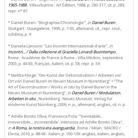
1965-1988
, Villeurbanne : Art Édition, 1988, p. 283-317, cit. p. 289,
repr. n° 87
* Daniel Buren: "Biographie/Chronologie",
in
Daniel Buren
,
Stuttgart : Staatgalerie, 1990, p. 7-93, allemand, cit., repr. coul.,
schéma, p. 9
* Daniela Lancioni: "Les Incontri Internazionali d'arte",
in
Incontri... / Dalla collezione di Graziella Lonardi Buontempo
,
Rome : Académie de France à Rome - Villa Médicis, septembre
2003, p. 44-83, français, italien, cit. p. 58, repr. p. 59
* Melitta Kliege: “Die Kunst der Dekonstruktion / Arbeiten vor
Ort von Daniel Buren im Neuen Museum in Nürenberg” = “The
Art of Deconstruction / Works in situ by Daniel Buren in the
Neues Museum in Nuremberg”,
in
Daniel Buren / Modulation.
Arbeiten in situ
, Nuremberg : Neues Museum, Verlag für
moderne Kunst Nürnberg, 2009, n. p., allemand, anglais, cit. n. p.
* Achille Bonito Oliva, Francesca Pola: "‘Inevitabile...
irreversibile... incontenibile’, intervista ad Achille Bonito Oliva",
in
A Roma, la nostra era avanguardia
, Rome / Milan : MACRO /
Electa, 2010, p. 88-96 : italien, p. 100-109 :anglais, italien, anglais,