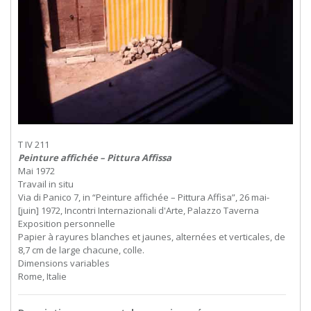
T IV 211
Peinture affichée – Pittura Affissa
Mai 1972
Travail in situ
Via di Panico 7, in “Peinture affichée – Pittura Affisa”, 26 mai-
[juin] 1972, Incontri Internazionali d'Arte, Palazzo Taverna
Exposition personnelle
Papier à rayures blanches et jaunes, alternées et verticales, de
8,7 cm de large chacune, colle.
Dimensions variables
Rome, Italie