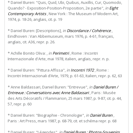
* Daniel Buren: "Quis, Quid, Ubi, Quibus, Auxillis, Cur, Quomodo,
Quando? - Exposition-Position-Proposition, 2e partie",
in
Eight
Contemporary Artists
, New York : The Museum of Modern Art,
1974, p. 18-26, anglais, cit. p. 19
* Daniel Buren: [Descriptions],
in
Discordance / Cohérence
,
Eindhoven : Van Abbemuseum, mars 1976, p. 4-61, français,
anglais, cit. A36, repr. p. 26.
* Achille Bonito Oliva: ,
in
Perimetri
, Rome : Incontri
Internazionale d'Arte, mai 1978, italien, anglais, repr. n. p.
* Daniel Buren: "Pittura Affissa",
in
Incontri 1972
, Rome :
Incontri Internazionali d’Arte, 1979, p. 61-63, Italien, repr. p. 62, 63
* Anne Baldassari, Daniel Buren: "Entrevue",
in
Daniel Buren /
Entrevue : Conversations avec Anne Baldassari
, Paris : Musée
des Arts Décoratifs / Flammarion, 25 mars 1987, p. 9-87, cit. p. 44,
57, repr. p. 60
* Daniel Buren: "Biographie - Chronologie",
in
Daniel Buren
,
Paris : Art Press, mars 1987, p. 68-79, cit. et schéma repr. p. 68
* Daniel Buren: "Légendes",
in
Daniel Buren : Photos-Souvenirs