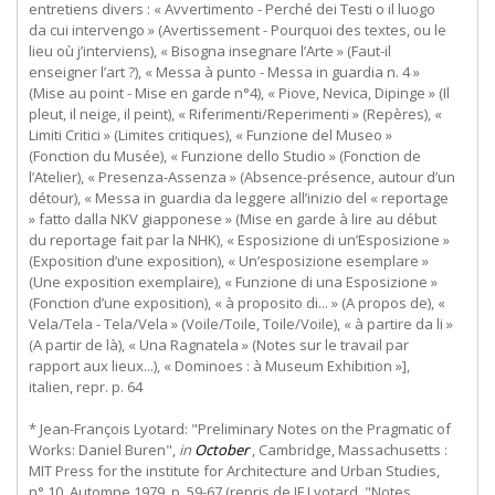
entretiens divers : « Avvertimento - Perché dei Testi o il luogo
da cui intervengo » (Avertissement - Pourquoi des textes, ou le
lieu où j’interviens), « Bisogna insegnare l’Arte » (Faut-il
enseigner l’art ?), « Messa à punto - Messa in guardia n. 4 »
(Mise au point - Mise en garde n°4), « Piove, Nevica, Dipinge » (Il
pleut, il neige, il peint), « Riferimenti/Reperimenti » (Repères), «
Limiti Critici » (Limites critiques), « Funzione del Museo »
(Fonction du Musée), « Funzione dello Studio » (Fonction de
l’Atelier), « Presenza-Assenza » (Absence-présence, autour d’un
détour), « Messa in guardia da leggere all’inizio del « reportage
» fatto dalla NKV giapponese » (Mise en garde à lire au début
du reportage fait par la NHK), « Esposizione di un’Esposizione »
(Exposition d’une exposition), « Un’esposizione esemplare »
(Une exposition exemplaire), « Funzione di una Esposizione »
(Fonction d’une exposition), « à proposito di... » (A propos de), «
Vela/Tela - Tela/Vela » (Voile/Toile, Toile/Voile), « à partire da li »
(A partir de là), « Una Ragnatela » (Notes sur le travail par
rapport aux lieux...), « Dominoes : à Museum Exhibition »],
italien, repr. p. 64
* Jean-François Lyotard: "Preliminary Notes on the Pragmatic of
Works: Daniel Buren",
in
October
, Cambridge, Massachusetts :
MIT Press for the institute for Architecture and Urban Studies,
n° 10, Automne 1979, p. 59-67 (repris de JF Lyotard, "Notes