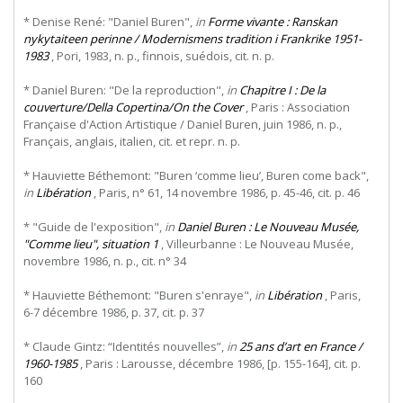
* Denise René: "Daniel Buren",
in
Forme vivante : Ranskan
nykytaiteen perinne / Modernismens tradition i Frankrike 1951-
1983
, Pori, 1983, n. p., finnois, suédois, cit. n. p.
* Daniel Buren: "De la reproduction",
in
Chapitre I : De la
couverture/Della Copertina/On the Cover
, Paris : Association
Française d'Action Artistique / Daniel Buren, juin 1986, n. p.,
Français, anglais, italien, cit. et repr. n. p.
* Hauviette Béthemont: "Buren ‘comme lieu’, Buren come back",
in
Libération
, Paris, n° 61, 14 novembre 1986, p. 45-46, cit. p. 46
* "Guide de l'exposition",
in
Daniel Buren : Le Nouveau Musée,
"Comme lieu", situation 1
, Villeurbanne : Le Nouveau Musée,
novembre 1986, n. p., cit. n° 34
* Hauviette Béthemont: "Buren s'enraye",
in
Libération
, Paris,
6-7 décembre 1986, p. 37, cit. p. 37
* Claude Gintz: “Identités nouvelles”,
in
25 ans d’art en France /
1960-1985
, Paris : Larousse, décembre 1986, [p. 155-164], cit. p.
160