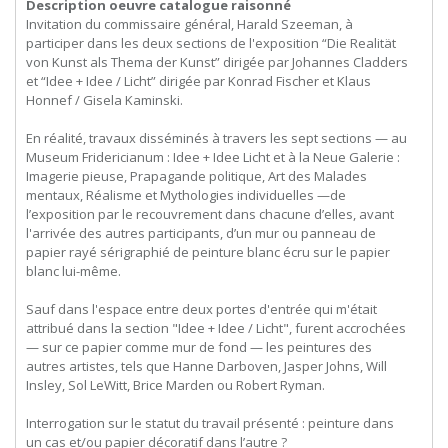
Description oeuvre catalogue raisonné
Invitation du commissaire général, Harald Szeeman, à
participer dans les deux sections de l'exposition “Die Realität
von Kunst als Thema der Kunst” dirigée par Johannes Cladders
et “Idee + Idee / Licht” dirigée par Konrad Fischer et Klaus
Honnef / Gisela Kaminski.
En réalité, travaux disséminés à travers les sept sections — au
Museum Fridericianum : Idee + Idee Licht et à la Neue Galerie :
Imagerie pieuse, Prapagande politique, Art des Malades
mentaux, Réalisme et Mythologies individuelles —de
l’exposition par le recouvrement dans chacune d’elles, avant
l'arrivée des autres participants, d’un mur ou panneau de
papier rayé sérigraphié de peinture blanc écru sur le papier
blanc lui-même.
Sauf dans l'espace entre deux portes d'entrée qui m'était
attribué dans la section "Idee + Idee / Licht", furent accrochées
— sur ce papier comme mur de fond — les peintures des
autres artistes, tels que Hanne Darboven, Jasper Johns, Will
Insley, Sol LeWitt, Brice Marden ou Robert Ryman.
Interrogation sur le statut du travail présenté : peinture dans
un cas et/ou papier décoratif dans l’autre ?