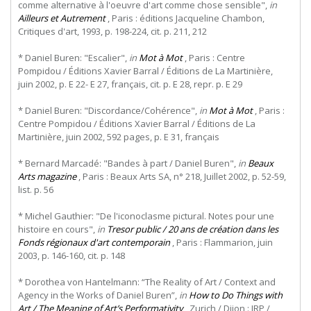
comme alternative à l'oeuvre d'art comme chose sensible",
in
Ailleurs et Autrement
, Paris : éditions Jacqueline Chambon,
Critiques d'art, 1993, p. 198-224, cit. p. 211, 212
* Daniel Buren: "Escalier",
in
Mot à Mot
, Paris : Centre
Pompidou / Éditions Xavier Barral / Éditions de La Martinière,
juin 2002, p. E 22- E 27, français, cit. p. E 28, repr. p. E 29
* Daniel Buren: "Discordance/Cohérence",
in
Mot à Mot
, Paris :
Centre Pompidou / Éditions Xavier Barral / Éditions de La
Martinière, juin 2002, 592 pages, p. E 31, français
* Bernard Marcadé: "Bandes à part / Daniel Buren",
in
Beaux
Arts magazine
, Paris : Beaux Arts SA, n° 218, Juillet 2002, p. 52-59,
list. p. 56
* Michel Gauthier: "De l'iconoclasme pictural. Notes pour une
histoire en cours",
in
Tresor public / 20 ans de création dans les
Fonds régionaux d'art contemporain
, Paris : Flammarion, juin
2003, p. 146-160, cit. p. 148
* Dorothea von Hantelmann: “The Reality of Art / Context and
Agency in the Works of Daniel Buren”,
in
How to Do Things with
Art / The Meaning of Art’s Performativity
, Zurich / Dijon : JRP /