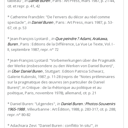
tableau",
in
Daniel Buren
, Paris : Art Press, mars 1987, p. 21-44,
cit. et repr. p. 41, 42
* Catherine Francblin: "De l'envers du décor au réel comme
spectacle",
in
Daniel Buren
, Paris : Art Press, mars 1987, p. 53-
67, cit. p. 53
* Jean-François Lyotard: ,
in
Que peindre ? Adami, Arakawa,
Buren
, Paris : Editions de la Différence, La Vue Le Texte, Vol. I -
II, septembre 1987, repr. n° 72
* Jean-François Lyotard: "Vorbemerkungen über die Pragmatik
der Werke (insbesondere zu den Werken von Daniel Buren)",
in
Über Daniel Buren
, Stuttgart : Edition Patricia Schwarz,
Galerie Kubinski, 1987, p. 11-28 (repris de "Notes préliminaires
sur la pragmatique des œuvres (en particulier de Daniel
Buren)", in Critique : de la rhétorique au politique et au
poétique, Paris, novembre 1978), allemand, cit. p. 21
* Daniel Buren: "Légendes",
in
Daniel Buren : Photos-Souvenirs
1965-1988
, Villeurbanne : Art Édition, 1988, p. 283-317, cit. p. 288,
repr. n° 80-82
* Adachiara Zevi: "Daniel Buren : conflitto ‘in situ’",
in