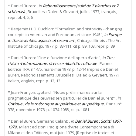
* Daniel Buren: ,
in
Rebondissements (suivi de 7 planches et 7
schémas)
, Bruxelles : Daled & Gevaert, juillet 1977, français,
repr. pl. 4, 5, 6
* Benjamin H. D. Buchloh: "Formalism and historicity - changing
concepts in American and European art since 1945",
in
Europe
in the seventies: aspects of recent art
, Chicago, Illinois : The Art
Institute of Chicago, 1977, p. 83-111, cit p. 89, 103, repr. p. 89
* Daniel Buren: "Fine e funzione dell'opera d'arte",
in
Tra :
rivista d'informazione, ricerca e dibattito culturale
, Parme :
Editrice TRA, n° 4/5, mars-mai 1978, p. 12-14 (repris de Daniel
Buren, Rebondissements, Bruxelles : Daled & Gevaert, 1977),
italien, anglais, repr. p. 12, 13
* Jean-François Lyotard: "Notes préliminaires sur la
pragmatique des œuvres (en particulier de Daniel Buren)" ,
in
Critique : de la rhétorique au politique et au poétique
, Paris, n°
378, novembre 1978, p. 1074-1085, cit. p. 1081
* Daniel Buren, Germano Celant: ,
in
Daniel Buren : Scritti 1967-
1979
, Milan : edizioni Padiglione d'Arte Contemporanea di
Milano e Idea Editions, mai-juin 1979, [Reprise de textes et