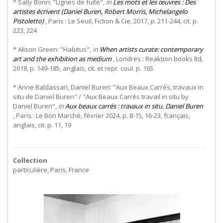
* Sally Bonn: "Lignes de fuite",
in
Les mots et les œuvres : Des
artistes écrivent (Daniel Buren, Robert Morris, Michelangelo
Pistoletto)
, Paris : Le Seuil, Fiction & Cie, 2017, p. 211-244, cit. p.
223, 224
* Alison Green: "Habitus",
in
When artists curate: contemporary
art and the exhibition as medium
, Londres : Reaktion books ltd,
2018, p. 149-185, anglais, cit. et repr. coul. p. 165
* Anne Baldassari, Daniel Buren: "Aux Beaux Carrés, travaux in
situ de Daniel Buren" / "Aux Beaux Carrés travail in situ by
Daniel Buren",
in
Aux beaux carrés : travaux in situ. Daniel Buren
, Paris : Le Bon Marché, février 2024, p. 8-15, 16-23, français,
anglais, cit. p. 11, 19
Collection
particulière, Paris, France