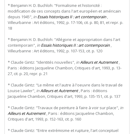
* Benjamin H. D. Buchloh: "Formalisme et historicité :
modification de ces concepts dans l'art européen et américain
depuis 1945",
in
Essais historiques II : art contemporain
,
Villeurbanne : Art éditions, 1992, p. 17-106, cit. p. 80, 81, et repr. p.
18
* Benjamin H. D. Buchloh: "Allégorie et appropriation dans l'art
contemporain",
in
Essais historiques II : art contemporain
,
Villeurbanne : Art éditions, 1992, p. 107-153, cit. p. 120
* Claude Gintz: "Identités nouvelles",
in
Ailleurs et Autrement
,
Paris : éditions Jacqueline Chambon, Critiques d'art, 1993, p. 13-
27, cit. p. 20, repr. p. 21
* Claude Gintz: "Le même et l'autre à l'oeuvre dans le travail de
Louise Lawler",
in
Ailleurs et Autrement
, Paris : éditions
Jacqueline Chambon, Critiques d'art, 1993, p. 135-151, cit. p. 137
* Claude Gintz: "Travaux de peinture à faire à voir sur place",
in
Ailleurs et Autrement
, Paris : éditions Jacqueline Chambon,
Critiques d'art, 1993, p. 152-163, cit. p. 160
* Claude Gintz: "Entre extrémisme et rupture, l'art conceptuel