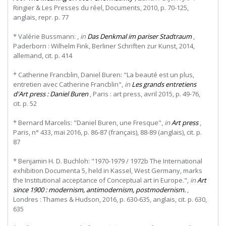
Ringier & Les Presses du réel, Documents, 2010, p. 70-125,
anglais, repr. p. 77
* Valérie Bussmann: ,
in
Das Denkmal im pariser Stadtraum
,
Paderborn : Wilhelm Fink, Berliner Schriften zur Kunst, 2014,
allemand, cit. p. 414
* Catherine Francblin, Daniel Buren: "La beauté est un plus,
entretien avec Catherine Francblin",
in
Les grands entretiens
d'Art press : Daniel Buren
, Paris : art press, avril 2015, p. 49-76,
cit. p. 52
* Bernard Marcelis: "Daniel Buren, une Fresque",
in
Art press
,
Paris, n° 433, mai 2016, p. 86-87 (français), 88-89 (anglais), cit. p.
87
* Benjamin H. D. Buchloh: "1970-1979 / 1972b The International
exhibition Documenta 5, held in Kassel, West Germany, marks
the Institutional acceptance of Conceptual art in Europe.",
in
Art
since 1900 : modernism, antimodernism, postmodernism.
,
Londres : Thames & Hudson, 2016, p. 630-635, anglais, cit. p. 630,
635