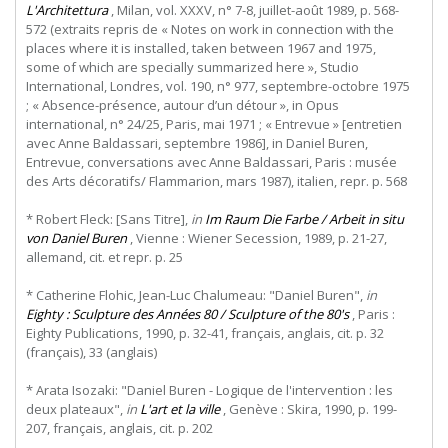
L'Architettura
, Milan, vol. XXXV, n° 7-8, juillet-août 1989, p. 568-
572 (extraits repris de « Notes on work in connection with the
places where it is installed, taken between 1967 and 1975,
some of which are specially summarized here », Studio
International, Londres, vol. 190, n° 977, septembre-octobre 1975
; « Absence-présence, autour d’un détour », in Opus
international, n° 24/25, Paris, mai 1971 ; « Entrevue » [entretien
avec Anne Baldassari, septembre 1986], in Daniel Buren,
Entrevue, conversations avec Anne Baldassari, Paris : musée
des Arts décoratifs/ Flammarion, mars 1987), italien, repr. p. 568
* Robert Fleck: [Sans Titre],
in
Im Raum Die Farbe / Arbeit in situ
von Daniel Buren
, Vienne : Wiener Secession, 1989, p. 21-27,
allemand, cit. et repr. p. 25
* Catherine Flohic, Jean-Luc Chalumeau: "Daniel Buren",
in
Eighty : Sculpture des Années 80 / Sculpture of the 80's
, Paris :
Eighty Publications, 1990, p. 32-41, français, anglais, cit. p. 32
(français), 33 (anglais)
* Arata Isozaki: "Daniel Buren - Logique de l'intervention : les
deux plateaux",
in
L'art et la ville
, Genève : Skira, 1990, p. 199-
207, français, anglais, cit. p. 202