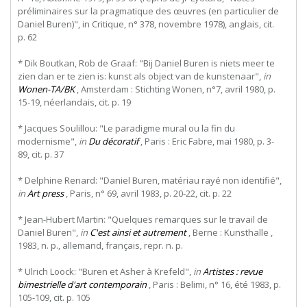
préliminaires sur la pragmatique des œuvres (en particulier de
Daniel Buren)", in Critique, n° 378, novembre 1978), anglais, cit.
p. 62
* Dik Boutkan, Rob de Graaf: "Bij Daniel Buren is niets meer te
zien dan er te zien is: kunst als object van de kunstenaar",
in
Wonen-TA/BK
, Amsterdam : Stichting Wonen, n°7, avril 1980, p.
15-19, néerlandais, cit. p. 19
* Jacques Soulillou: "Le paradigme mural ou la fin du
modernisme",
in
Du décoratif
, Paris : Eric Fabre, mai 1980, p. 3-
89, cit. p. 37
* Delphine Renard: "Daniel Buren, matériau rayé non identifié",
in
Art press
, Paris, n° 69, avril 1983, p. 20-22, cit. p. 22
* Jean-Hubert Martin: "Quelques remarques sur le travail de
Daniel Buren",
in
C'est ainsi et autrement
, Berne : Kunsthalle ,
1983, n. p., allemand, français, repr. n. p.
* Ulrich Loock: "Buren et Asher à Krefeld",
in
Artistes : revue
bimestrielle d'art contemporain
, Paris : Belimi, n° 16, été 1983, p.
105-109, cit. p. 105