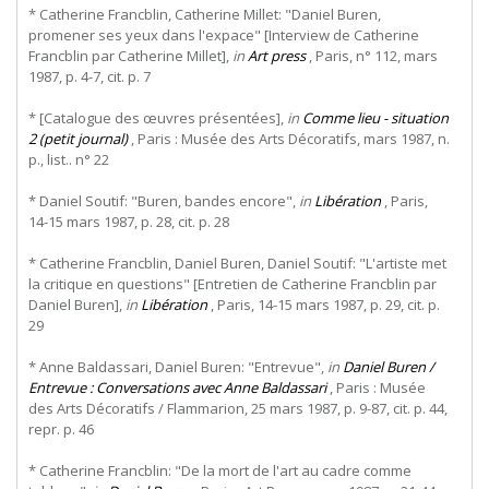
* Catherine Francblin, Catherine Millet: "Daniel Buren,
promener ses yeux dans l'expace" [Interview de Catherine
Francblin par Catherine Millet],
in
Art press
, Paris, n° 112, mars
1987, p. 4-7, cit. p. 7
* [Catalogue des œuvres présentées],
in
Comme lieu - situation
2 (petit journal)
, Paris : Musée des Arts Décoratifs, mars 1987, n.
p., list.. n° 22
* Daniel Soutif: "Buren, bandes encore",
in
Libération
, Paris,
14-15 mars 1987, p. 28, cit. p. 28
* Catherine Francblin, Daniel Buren, Daniel Soutif: "L'artiste met
la critique en questions" [Entretien de Catherine Francblin par
Daniel Buren],
in
Libération
, Paris, 14-15 mars 1987, p. 29, cit. p.
29
* Anne Baldassari, Daniel Buren: "Entrevue",
in
Daniel Buren /
Entrevue : Conversations avec Anne Baldassari
, Paris : Musée
des Arts Décoratifs / Flammarion, 25 mars 1987, p. 9-87, cit. p. 44,
repr. p. 46
* Catherine Francblin: "De la mort de l'art au cadre comme