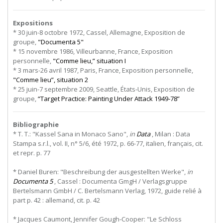
Expositions
* 30 juin-8 octobre 1972, Cassel, Allemagne, Exposition de
groupe,
"Documenta 5"
* 15 novembre 1986, Villeurbanne, France, Exposition
personnelle,
"Comme lieu,” situation I
* 3 mars-26 avril 1987, Paris, France, Exposition personnelle,
"Comme lieu”, situation 2
* 25 juin-7 septembre 2009, Seattle, États-Unis, Exposition de
groupe,
“Target Practice: Painting Under Attack 1949-78”
Bibliographie
* T. T.: "Kassel Sana in Monaco Sano",
in
Data
, Milan : Data
Stampa s.r.l., vol. II, n° 5/6, été 1972, p. 66-77, italien, français, cit.
et repr. p. 77
* Daniel Buren: "Beschreibung der ausgestellten Werke",
in
Documenta 5
, Cassel : Documenta GmgH / Verlagsgruppe
Bertelsmann GmbH / C. Bertelsmann Verlag, 1972, guide relié à
part p. 42 : allemand, cit. p. 42
* Jacques Caumont, Jennifer Gough-Cooper: "Le Schloss