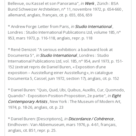
Bellevue, ou Kassel et son Panorama",
in
Werk
, Zürich : BSA
Bund Schweizer Architekten, n° 11, novembre 1972, p. 654-660 ,
allemand, anglais, français, cit. p. 655, 656, 659
* Andrew Forge: Letter from Paris,
in
Studio International
,
Londres : Studio International Publications Ltd, volume 185, n°
953, mars 1973, p. 116-118, anglais, repr. p. 118
* René Denizot: "A serious exhibition: a backward look at
Documenta 5",
in
Studio International
, Londres : Studio
International Publications Ltd, vol. 185, n° 954, avril 1973, p. 151-
152 (extrait repris de Daniel Buren, « Exposition d’une
exposition – Ausstellung einer Ausstellung », in catalogue
Documenta 5, Cassel, juin 1972, section 17), anglais, cit. p. 152
* Daniel Buren: "Quis, Quid, Ubi, Quibus, Auxillis, Cur, Quomodo,
Quando? - Exposition-Position-Proposition, 2e partie",
in
Eight
Contemporary Artists
, New York : The Museum of Modern Art,
1974, p. 18-26, anglais, cit. p. 23
* Daniel Buren: [Descriptions],
in
Discordance / Cohérence
,
Eindhoven : Van Abbemuseum, mars 1976, p. 4-61, français,
anglais, cit. B51, repr. p. 25.