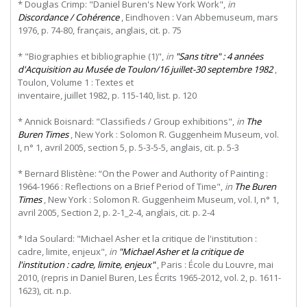
* Douglas Crimp: "Daniel Buren's New York Work",
in
Discordance / Cohérence
, Eindhoven : Van Abbemuseum, mars
1976, p. 74-80, français, anglais, cit. p. 75
* "Biographies et bibliographie (1)",
in
"Sans titre" : 4 années
d'Acquisition au Musée de Toulon/16 juillet-30 septembre 1982
,
Toulon,
Volume
1
:
Textes
et
inventaire, juillet 1982, p. 115-140, list. p. 120
* Annick Boisnard: "Classifieds / Group exhibitions",
in
The
Buren Times
, New York : Solomon R. Guggenheim Museum, vol.
I, n° 1, avril 2005, section 5, p. 5-3-5-5, anglais, cit. p. 5-3
* Bernard Blistène: “On the Power and Authority of Painting :
1964-1966 : Reflections on a Brief Period of Time",
in
The Buren
Times
, New York : Solomon R. Guggenheim Museum, vol. I, n° 1,
avril 2005, Section 2, p. 2-1_2-4, anglais, cit. p. 2-4
* Ida Soulard: "Michael Asher et la critique de l'institution :
cadre, limite, enjeux",
in
"Michael Asher et la critique de
l'institution : cadre, limite, enjeux"
, Paris : École du Louvre, mai
2010, (repris in Daniel Buren, Les Écrits 1965-2012, vol. 2, p. 1611-
1623), cit. n.p.