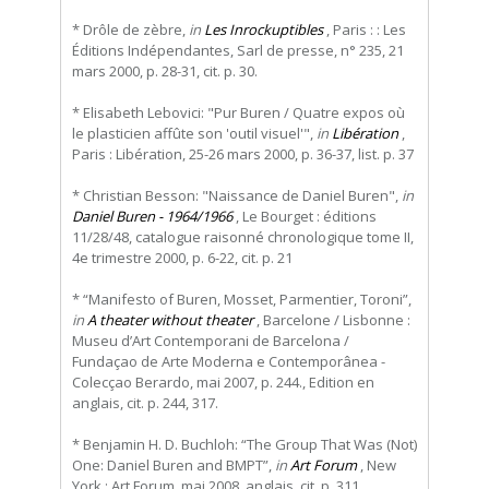
* Drôle de zèbre,
in
Les Inrockuptibles
, Paris : : Les
Éditions Indépendantes, Sarl de presse, n° 235, 21
mars 2000, p. 28-31, cit. p. 30.
* Elisabeth Lebovici: "Pur Buren / Quatre expos où
le plasticien affûte son 'outil visuel'",
in
Libération
,
Paris : Libération, 25-26 mars 2000, p. 36-37, list. p. 37
* Christian Besson: "Naissance de Daniel Buren",
in
Daniel Buren - 1964/1966
, Le Bourget : éditions
11/28/48, catalogue raisonné chronologique tome II,
4e trimestre 2000, p. 6-22, cit. p. 21
* “Manifesto of Buren, Mosset, Parmentier, Toroni”,
in
A theater without theater
, Barcelone / Lisbonne :
Museu d’Art Contemporani de Barcelona /
Fundaçao de Arte Moderna e Contemporânea -
Colecçao Berardo, mai 2007, p. 244., Edition en
anglais, cit. p. 244, 317.
* Benjamin H. D. Buchloh: “The Group That Was (Not)
One: Daniel Buren and BMPT”,
in
Art Forum
, New
York : Art Forum, mai 2008, anglais, cit. p. 311.