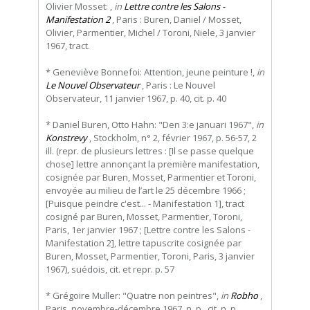
Olivier Mosset: ,
in
Lettre contre les Salons -
Manifestation 2
, Paris : Buren, Daniel / Mosset,
Olivier, Parmentier, Michel / Toroni, Niele, 3 janvier
1967, tract.
* Geneviève Bonnefoi: Attention, jeune peinture !,
in
Le Nouvel Observateur
, Paris : Le Nouvel
Observateur, 11 janvier 1967, p. 40, cit. p. 40
* Daniel Buren, Otto Hahn: "Den 3:e januari 1967",
in
Konstrevy
, Stockholm, n° 2, février 1967, p. 56-57, 2
ill. (repr. de plusieurs lettres : [Il se passe quelque
chose] lettre annonçant la première manifestation,
cosignée par Buren, Mosset, Parmentier et Toroni,
envoyée au milieu de l’art le 25 décembre 1966 ;
[Puisque peindre c'est... - Manifestation 1], tract
cosigné par Buren, Mosset, Parmentier, Toroni,
Paris, 1er janvier 1967 ; [Lettre contre les Salons -
Manifestation 2], lettre tapuscrite cosignée par
Buren, Mosset, Parmentier, Toroni, Paris, 3 janvier
1967), suédois, cit. et repr. p. 57
* Grégoire Muller: "Quatre non peintres",
in
Robho
,
Paris, novembre-décembre 1967, n. p., cit. n. p.