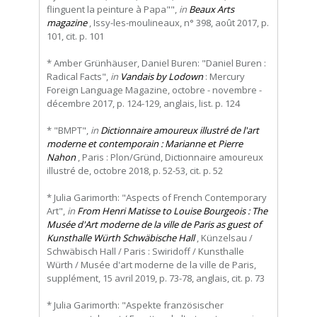
flinguent la peinture à Papa"",
in
Beaux Arts
magazine
, Issy-les-moulineaux, n° 398, août 2017, p.
101, cit. p. 101
* Amber Grünhäuser, Daniel Buren: "Daniel Buren :
Radical Facts",
in
Vandais by Lodown
: Mercury
Foreign Language Magazine, octobre - novembre -
décembre 2017, p. 124-129, anglais, list. p. 124
* "BMPT",
in
Dictionnaire amoureux illustré de l'art
moderne et contemporain : Marianne et Pierre
Nahon
, Paris : Plon/Gründ, Dictionnaire amoureux
illustré de, octobre 2018, p. 52-53, cit. p. 52
* Julia Garimorth: "Aspects of French Contemporary
Art",
in
From Henri Matisse to Louise Bourgeois : The
Musée d'Art moderne de la ville de Paris as guest of
Kunsthalle Würth Schwäbische Hall
, Künzelsau /
Schwäbisch Hall / Paris : Swiridoff / Kunsthalle
Würth / Musée d'art moderne de la ville de Paris,
supplément, 15 avril 2019, p. 73-78, anglais, cit. p. 73
* Julia Garimorth: "Aspekte französischer