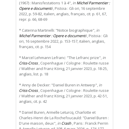
(1967) : Manisfestations 1 à 4",
in
Michel Parmentier :
Opere e documenti
, Pistoia : Gli ori, 16 septembre
2022, p. 59-82, italien, anglais, français, cit. p. 61, 67,
repr. p. 66, 68-69
* Caterina Martinelli: "Notice biographique",
in
Michel Parmentier : Opere e documenti
, Pistoia : Gli
ori, 16 septembre 2022, p. 153-157, italien, anglais,
français, cit. p. 154
* Marcel Lehmann Lefranc: "The Lefranc prize",
in
Criss-Cross
, Copenhague / Cologne : Roulette russe
/ Walther and Franz König, 21 janvier 2023, p. 18-25,
anglais, list. p. 18
* Anny de Decker: "Daniel Buren in Antwerp",
in
Criss-Cross
, Copenhague / Cologne : Roulette russe
/ Walther and Franz König, 21 janvier 2023, p. 42-51,
anglais, cit. p. 42
* Daniel Buren, Armelle Leturcq, Charlotte et
Charles-Henri de La Rochefoucauld: "Daniel Buren :
D'une maison, deux",
in
Crash
, Paris : Franck Perrin
& Armelle Leturcq, n° 108, 6 mars 2026, p. 174-177,