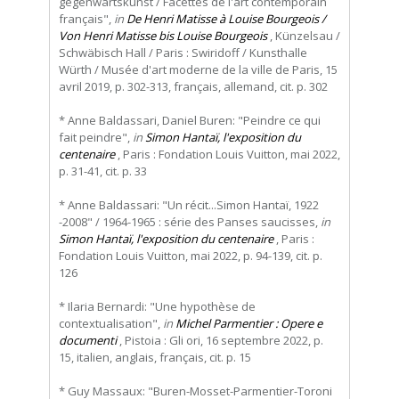
gegenwartskunst / Facettes de l'art contemporain
français",
in
De Henri Matisse à Louise Bourgeois /
Von Henri Matisse bis Louise Bourgeois
, Künzelsau /
Schwäbisch Hall / Paris : Swiridoff / Kunsthalle
Würth / Musée d'art moderne de la ville de Paris, 15
avril 2019, p. 302-313, français, allemand, cit. p. 302
* Anne Baldassari, Daniel Buren: "Peindre ce qui
fait peindre",
in
Simon Hantaï, l'exposition du
centenaire
, Paris : Fondation Louis Vuitton, mai 2022,
p. 31-41, cit. p. 33
* Anne Baldassari: "Un récit...Simon Hantaï, 1922
-2008" / 1964-1965 : série des Panses saucisses,
in
Simon Hantaï, l'exposition du centenaire
, Paris :
Fondation Louis Vuitton, mai 2022, p. 94-139, cit. p.
126
* Ilaria Bernardi: "Une hypothèse de
contextualisation",
in
Michel Parmentier : Opere e
documenti
, Pistoia : Gli ori, 16 septembre 2022, p.
15, italien, anglais, français, cit. p. 15
* Guy Massaux: "Buren-Mosset-Parmentier-Toroni