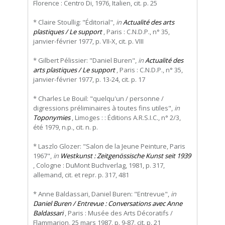
Florence : Centro Di, 1976, Italien, cit. p. 25
* Claire Stoullig: "Éditorial",
in
Actualité des arts
plastiques / Le support
, Paris : C.N.D.P., n° 35,
janvier-février 1977, p. VII-X, cit. p. VIII
* Gilbert Pélissier: "Daniel Buren",
in
Actualité des
arts plastiques / Le support
, Paris : C.N.D.P., n° 35,
janvier-février 1977, p. 13-24, cit. p. 17
* Charles Le Bouil: "quelqu'un / personne /
digressions préliminaires à toutes fins utiles",
in
Toponymies
, Limoges : : Éditions A.R.S.I.C., n° 2/3,
été 1979, n.p., cit. n. p.
* Laszlo Glozer: "Salon de la Jeune Peinture, Paris
1967",
in
Westkunst : Zeitgenössische Kunst seit 1939
, Cologne : DuMont Buchverlag, 1981, p. 317,
allemand, cit. et repr. p. 317, 481
* Anne Baldassari, Daniel Buren: "Entrevue",
in
Daniel Buren / Entrevue : Conversations avec Anne
Baldassari
, Paris : Musée des Arts Décoratifs /
Flammarion, 25 mars 1987, p. 9-87, cit. p. 21