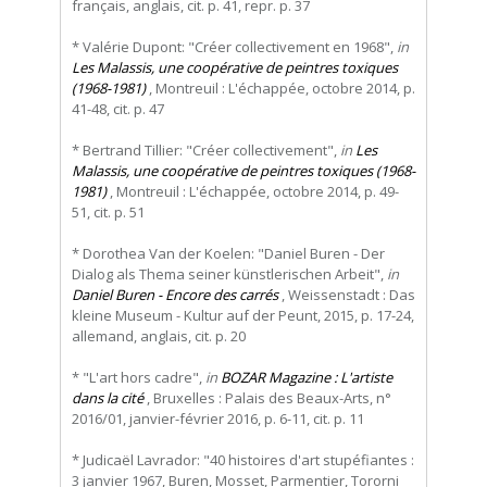
français, anglais, cit. p. 41, repr. p. 37
* Valérie Dupont: "Créer collectivement en 1968",
in
Les Malassis, une coopérative de peintres toxiques
(1968-1981)
, Montreuil : L'échappée, octobre 2014, p.
41-48, cit. p. 47
* Bertrand Tillier: "Créer collectivement",
in
Les
Malassis, une coopérative de peintres toxiques (1968-
1981)
, Montreuil : L'échappée, octobre 2014, p. 49-
51, cit. p. 51
* Dorothea Van der Koelen: "Daniel Buren - Der
Dialog als Thema seiner künstlerischen Arbeit",
in
Daniel Buren - Encore des carrés
, Weissenstadt : Das
kleine Museum - Kultur auf der Peunt, 2015, p. 17-24,
allemand, anglais, cit. p. 20
* "L'art hors cadre",
in
BOZAR Magazine : L'artiste
dans la cité
, Bruxelles : Palais des Beaux-Arts, n°
2016/01, janvier-février 2016, p. 6-11, cit. p. 11
* Judicaël Lavrador: "40 histoires d'art stupéfiantes :
3 janvier 1967, Buren, Mosset, Parmentier, Tororni