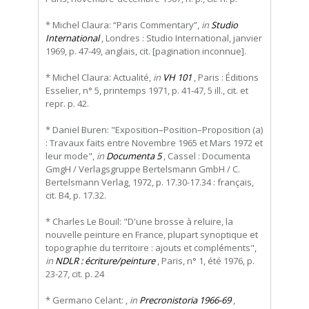
* Michel Claura: “Paris Commentary”,
in
Studio
International
, Londres : Studio International, janvier
1969, p. 47-49, anglais, cit. [pagination inconnue].
* Michel Claura: Actualité,
in
VH 101
, Paris : Éditions
Esselier, n° 5, printemps 1971, p. 41-47, 5 ill., cit. et
repr. p. 42.
* Daniel Buren: "Exposition–Position–Proposition (a)
: Travaux faits entre Novembre 1965 et Mars 1972 et
leur mode",
in
Documenta 5
, Cassel : Documenta
GmgH / Verlagsgruppe Bertelsmann GmbH / C.
Bertelsmann Verlag, 1972, p. 17.30-17.34 : français,
cit. B4, p. 17.32.
* Charles Le Bouil: "D'une brosse à reluire, la
nouvelle peinture en France, plupart synoptique et
topographie du territoire : ajouts et compléments",
in
NDLR : écriture/peinture
, Paris, n° 1, été 1976, p.
23-27, cit. p. 24
* Germano Celant: ,
in
Precronistoria 1966-69
,