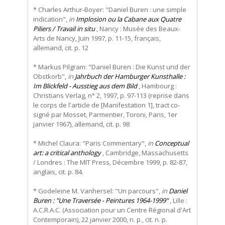
* Charles Arthur-Boyer: "Daniel Buren : une simple
indication",
in
Implosion ou la Cabane aux Quatre
Piliers / Travail in situ
, Nancy : Musée des Beaux-
Arts de Nancy, Juin 1997, p. 11-15, français,
allemand, cit. p. 12
* Markus Pilgram: "Daniel Buren : Die Kunst und der
Obstkorb",
in
Jahrbuch der Hamburger Kunsthalle :
Im Blickfeld - Ausstieg aus dem Bild
, Hambourg :
Christians Verlag, n° 2, 1997, p. 97-113 (reprise dans
le corps de l'article de [Manifestation 1], tract co-
signé par Mosset, Parmentier, Toroni, Paris, 1er
janvier 1967), allemand, cit. p. 98
* Michel Claura: "Paris Commentary",
in
Conceptual
art: a critical anthology
, Cambridge, Massachusetts
/ Londres : The MIT Press, Décembre 1999, p. 82-87,
anglais, cit. p. 84.
* Godeleine M. Vanhersel: "Un parcours",
in
Daniel
Buren : "Une Traversée - Peintures 1964-1999"
, Lille :
A.C.R.A.C. (Association pour un Centre Régional d'Art
Contemporain), 22 janvier 2000, n. p., cit. n. p.