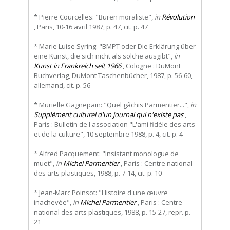
* Pierre Courcelles: "Buren moraliste",
in
Révolution
, Paris, 10-16 avril 1987, p. 47, cit. p. 47
* Marie Luise Syring: "BMPT oder Die Erklärung über
eine Kunst, die sich nicht als solche ausgibt",
in
Kunst in Frankreich seit 1966
, Cologne : DuMont
Buchverlag, DuMont Taschenbücher, 1987, p. 56-60,
allemand, cit. p. 56
* Murielle Gagnepain: "Quel gâchis Parmentier...",
in
Supplément culturel d'un journal qui n'existe pas
,
Paris : Bulletin de l'association "L'ami fidèle des arts
et de la culture", 10 septembre 1988, p. 4, cit. p. 4
* Alfred Pacquement: "Insistant monologue de
muet",
in
Michel Parmentier
, Paris : Centre national
des arts plastiques, 1988, p. 7-14, cit. p. 10
* Jean-Marc Poinsot: "Histoire d'une œuvre
inachevée",
in
Michel Parmentier
, Paris : Centre
national des arts plastiques, 1988, p. 15-27, repr. p.
21