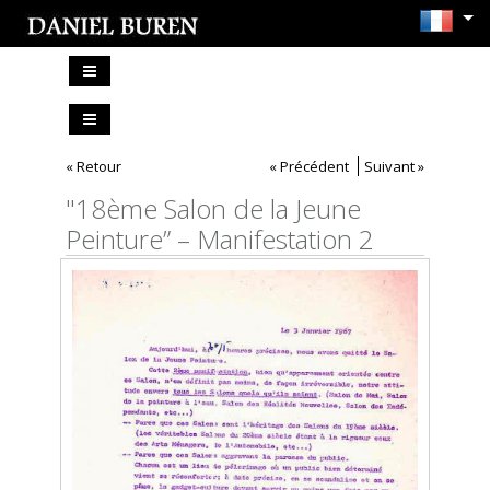
« Retour
« Précédent
Suivant »
"18ème Salon de la Jeune
Peinture” – Manifestation 2