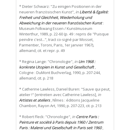
* Dieter Schwarz: "Zu einigen Positionen in der
neueren französischen Kunst",
in
Liberté & Egalité:
Freiheit und Gleichheit, Wiederholung und
Abweichung in der neueren französischen Kunst
:
Museum Folkwang Essen / Kunstmuseum
Winterthur, 1989, p. 22-60 (p. 49 : repris de "Puisque
peindre c'est...", tract co-signé par Mosset,
Parmentier, Toroni, Paris, 1er janvier 1967),
allemand, cit. et repr. p. 49
* Regina Lange: "Chronologie",
in
Um 1968 :
konkrete Utopien in Kunst und Gesellschaft
,
Cologne : DuMont Buchverlag, 1990, p. 207-244,
allemand, cit. p. 218
* Catherine Lawless, Daniel Buren: "Sauve qui peut,
atelier !" [entretien avec Catherine Lawless],
in
Artistes et ateliers
, Nîmes : éditions Jacqueline
Chambon, Rayon Art, 1990, p. 207-223, cit. p. 213
* Robert Fleck: "Chronologie",
in
Centre Paris :
Peinture et société à Paris depuis 1960 / Zentrum
Paris : Malerei und Gesellschaft in Paris seit 1960
,