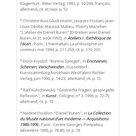
Klagenfurt : Ritter Verlag, 1993, p. 10-249, français,
allemand, cit. et repr. p. 52
* Christine Buci-Glucksmann, Jacques Poulain, Jean-
Louis Déotte, Maurice Matieu, Thierry Mazellier:
"L'atelier de Daniel Buren" [Entretien avec Daniel
Buren, le 25 août 1992],
in
Ateliers I : Esthétique de
l'écart
, Paris : L'Harmattan, La philosophie en
commun, mai 1994, p. 211-250, cit. p. 219, 220
* Doris Krystof: "Burens Spiegel",
in
Erscheinen,
Scheinen, Verschwinden
, Düsseldorf :
Kunstsammlung Nordrhein-Westfalen/ Richter
Verlag, juin 1996, p. 14-23, allemand, cit. p. 15
* Ralf Kulschewskij: "Gestreifte Fragen, gespiegelte
Reflexion",
in
Kunst
, Cologne, n° 3, 1996, p. 72-75,
allemand, cit. p. 72
* Nadine Pouillon: "Daniel Buren",
in
La Collection
du Musée national d'art moderne — Acquisitions
1986-1996
, Paris : Centre Georges Pompidou,
décembre 1996, p. 78-80, cit. p. 78