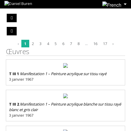
‹
1
2
3
4
5
6
7
8
...
16
17
›
Œuvres
T III 1
Manifestation 1 – Peinture acrylique sur tissu rayé
3 janvier 1967
T III 2
Manifestation 1 – Peinture acrylique blanche sur tissu rayé
blanc et gris clair
3 janvier 1967