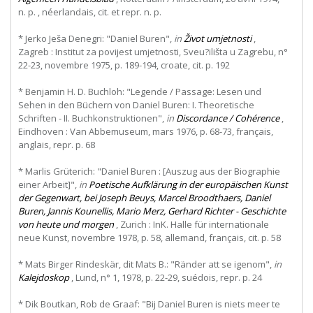
n. p. , néerlandais, cit. et repr. n. p.
* Jerko Ješa Denegri: "Daniel Buren",
in
Život umjetnosti
,
Zagreb : Institut za povijest umjetnosti, Sveu?ilišta u Zagrebu, n°
22-23, novembre 1975, p. 189-194, croate, cit. p. 192
* Benjamin H. D. Buchloh: "Legende / Passage: Lesen und
Sehen in den Büchern von Daniel Buren: I. Theoretische
Schriften - II. Buchkonstruktionen",
in
Discordance / Cohérence
,
Eindhoven : Van Abbemuseum, mars 1976, p. 68-73, français,
anglais, repr. p. 68
* Marlis Grüterich: "Daniel Buren : [Auszug aus der Biographie
einer Arbeit]",
in
Poetische
Aufklärung
in
der
europäischen
Kunst
der
Gegenwart,
bei
Joseph
Beuys,
Marcel
Broodthaers,
Daniel
Buren,
Jannis
Kounellis,
Mario
Merz,
Gerhard
Richter
-
Geschichte
von heute und morgen
, Zurich : InK. Halle für internationale
neue Kunst, novembre 1978, p. 58, allemand, français, cit. p. 58
* Mats Birger Rindeskär, dit Mats B.: "Ränder att se igenom",
in
Kalejdoskop
, Lund, n° 1, 1978, p. 22-29, suédois, repr. p. 24
* Dik Boutkan, Rob de Graaf: "Bij Daniel Buren is niets meer te