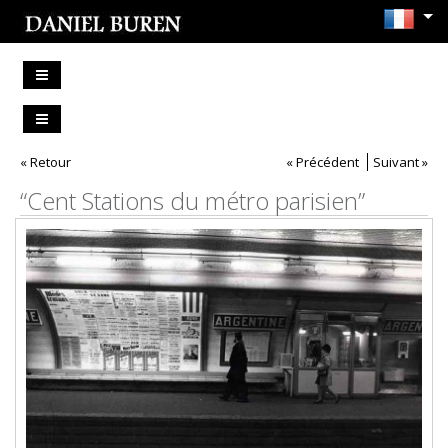
« Retour
« Précédent
Suivant »
“Cent Stations du métro parisien”