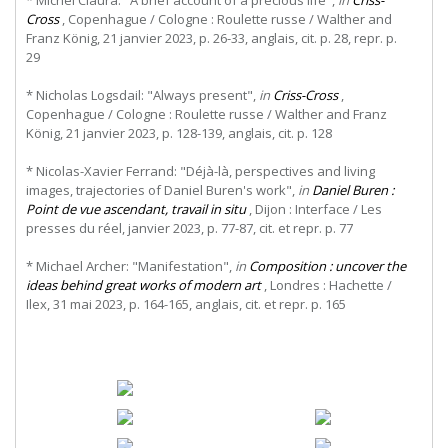
* Michel Claura: "A brief account of a precious life",
in
Criss-
Cross
, Copenhague / Cologne : Roulette russe / Walther and
Franz König, 21 janvier 2023, p. 26-33, anglais, cit. p. 28, repr. p.
29
* Nicholas Logsdail: "Always present",
in
Criss-Cross
,
Copenhague / Cologne : Roulette russe / Walther and Franz
König, 21 janvier 2023, p. 128-139, anglais, cit. p. 128
* Nicolas-Xavier Ferrand: "Déjà-là, perspectives and living
images, trajectories of Daniel Buren's work",
in
Daniel Buren :
Point de vue ascendant, travail in situ
, Dijon : Interface / Les
presses du réel, janvier 2023, p. 77-87, cit. et repr. p. 77
* Michael Archer: "Manifestation",
in
Composition : uncover the
ideas behind great works of modern art
, Londres : Hachette /
Ilex, 31 mai 2023, p. 164-165, anglais, cit. et repr. p. 165