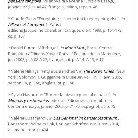
pensiero tangibile
, Villanova di Ravenna : Edizioni Essegi,
janvier 1992, p. 46-47, français, italien, repr. p. 46
* Claude Gintz: "Evreything is connected to everything else",
in
Ailleurs et Autrement
,
Paris
:
éditions Jacqueline Chambon, Critiques d'art, 1993, p. 164-178,
cit. p. 167
* Daniel Buren: "Affichage",
in
Mot à Mot
, Paris : Centre
Pompidou / Éditions Xavier Barral / Éditions de La Martinière,
juin 2002, p. A 02-A 27, français, cit. p. A 14- A 15, A 17
* Valerie Hillings: "Fifty Bus Benches",
in
The Buren Times
, New
York : Solomon R. Guggenheim Museum, vol. I, n° 1, avril 2005,
section 3A, p. 3A6, anglais, cit. p. 3A6
* Sylvia Navarrete: "Buren : la obra expone al espacio",
in
Miradas y testimonios
, Mexico : Ediciones sin nombre, La
Centena ensayo, janvier 2006, p. 71-79, espagnol, cit. p. 75
* Valérie Bussmann: ,
in
Das Denkmal im pariser Stadtraum
,
Paderborn : Wilhelm Fink, Berliner Schriften zur Kunst, 2014,
allemand, repr. p. 404