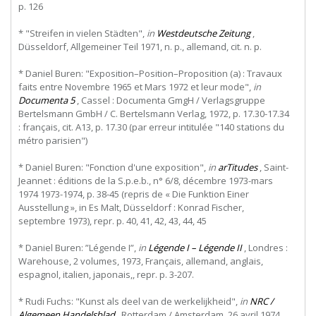
p. 126
* "Streifen in vielen Städten",
in
Westdeutsche Zeitung
,
Düsseldorf, Allgemeiner Teil 1971, n. p., allemand, cit. n. p.
* Daniel Buren: "Exposition–Position–Proposition (a) : Travaux
faits entre Novembre 1965 et Mars 1972 et leur mode",
in
Documenta 5
, Cassel : Documenta GmgH / Verlagsgruppe
Bertelsmann GmbH / C. Bertelsmann Verlag, 1972, p. 17.30-17.34
: français, cit. A13, p. 17.30 (par erreur intitulée "140 stations du
métro parisien")
* Daniel Buren: "Fonction d'une exposition",
in
arTitudes
, Saint-
Jeannet : éditions de la S.p.e.b., n° 6/8, décembre 1973-mars
1974 1973-1974, p. 38-45 (repris de « Die Funktion Einer
Ausstellung », in Es Malt, Düsseldorf : Konrad Fischer,
septembre 1973), repr. p. 40, 41, 42, 43, 44, 45
* Daniel Buren: ”Légende I”,
in
Légende I – Légende II
, Londres :
Warehouse, 2 volumes, 1973, Français, allemand, anglais,
espagnol, italien, japonais,, repr. p. 3-207.
* Rudi Fuchs: "Kunst als deel van de werkelijkheid",
in
NRC /
Algemeen Handelsblad
, Rotterdam / Amsterdam, 26 avril 1974,