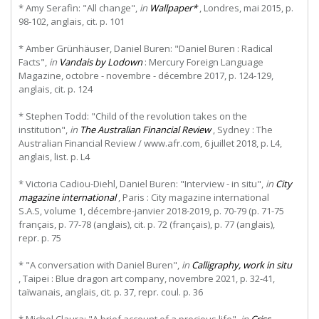
* Amy Serafin: "All change",
in
Wallpaper*
, Londres, mai 2015, p.
98-102, anglais, cit. p. 101
* Amber Grünhäuser, Daniel Buren: "Daniel Buren : Radical
Facts",
in
Vandais by Lodown
: Mercury Foreign Language
Magazine, octobre - novembre - décembre 2017, p. 124-129,
anglais, cit. p. 124
* Stephen Todd: "Child of the revolution takes on the
institution",
in
The Australian Financial Review
, Sydney : The
Australian Financial Review / www.afr.com, 6 juillet 2018, p. L4,
anglais, list. p. L4
* Victoria Cadiou-Diehl, Daniel Buren: "Interview - in situ",
in
City
magazine international
, Paris : City magazine international
S.A.S, volume 1, décembre-janvier 2018-2019, p. 70-79 (p. 71-75
français, p. 77-78 (anglais), cit. p. 72 (français), p. 77 (anglais),
repr. p. 75
* "A conversation with Daniel Buren",
in
Calligraphy, work in situ
, Taipei : Blue dragon art company, novembre 2021, p. 32-41,
taïwanais, anglais, cit. p. 37, repr. coul. p. 36