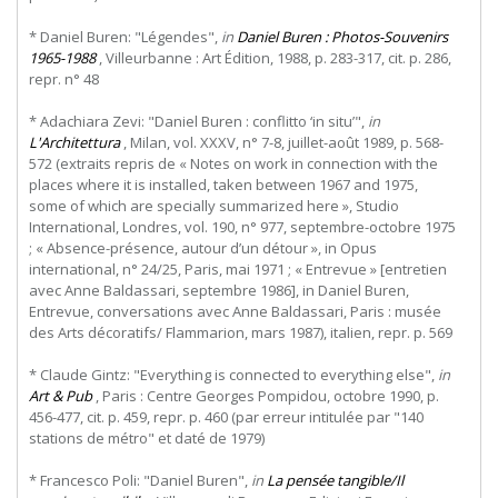
* Daniel Buren: "Légendes",
in
Daniel Buren : Photos-Souvenirs
1965-1988
, Villeurbanne : Art Édition, 1988, p. 283-317, cit. p. 286,
repr. n° 48
* Adachiara Zevi: "Daniel Buren : conflitto ‘in situ’",
in
L'Architettura
, Milan, vol. XXXV, n° 7-8, juillet-août 1989, p. 568-
572 (extraits repris de « Notes on work in connection with the
places where it is installed, taken between 1967 and 1975,
some of which are specially summarized here », Studio
International, Londres, vol. 190, n° 977, septembre-octobre 1975
; « Absence-présence, autour d’un détour », in Opus
international, n° 24/25, Paris, mai 1971 ; « Entrevue » [entretien
avec Anne Baldassari, septembre 1986], in Daniel Buren,
Entrevue, conversations avec Anne Baldassari, Paris : musée
des Arts décoratifs/ Flammarion, mars 1987), italien, repr. p. 569
* Claude Gintz: "Everything is connected to everything else",
in
Art & Pub
, Paris : Centre Georges Pompidou, octobre 1990, p.
456-477, cit. p. 459, repr. p. 460 (par erreur intitulée par "140
stations de métro" et daté de 1979)
* Francesco Poli: "Daniel Buren",
in
La pensée tangible/Il