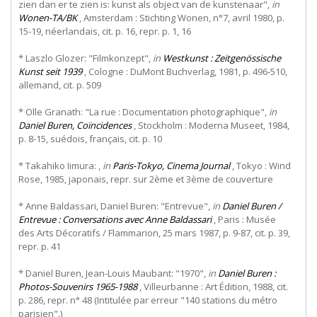
zien dan er te zien is: kunst als object van de kunstenaar",
in
Wonen-TA/BK
, Amsterdam : Stichting Wonen, n°7, avril 1980, p.
15-19, néerlandais, cit. p. 16, repr. p. 1, 16
* Laszlo Glozer: "Filmkonzept",
in
Westkunst : Zeitgenössische
Kunst seit 1939
, Cologne : DuMont Buchverlag, 1981, p. 496-510,
allemand, cit. p. 509
* Olle Granath: "La rue : Documentation photographique",
in
Daniel Buren, Coïncidences
, Stockholm : Moderna Museet, 1984,
p. 8-15, suédois, français, cit. p. 10
* Takahiko Iimura: ,
in
Paris-Tokyo, Cinema Journal
, Tokyo : Wind
Rose, 1985, japonais, repr. sur 2ème et 3ème de couverture
* Anne Baldassari, Daniel Buren: "Entrevue",
in
Daniel Buren /
Entrevue : Conversations avec Anne Baldassari
, Paris : Musée
des Arts Décoratifs / Flammarion, 25 mars 1987, p. 9-87, cit. p. 39,
repr. p. 41
* Daniel Buren, Jean-Louis Maubant: "1970",
in
Daniel Buren :
Photos-Souvenirs 1965-1988
, Villeurbanne : Art Édition, 1988, cit.
p. 286, repr. n° 48 (Intitulée par erreur "140 stations du métro
parisien".)