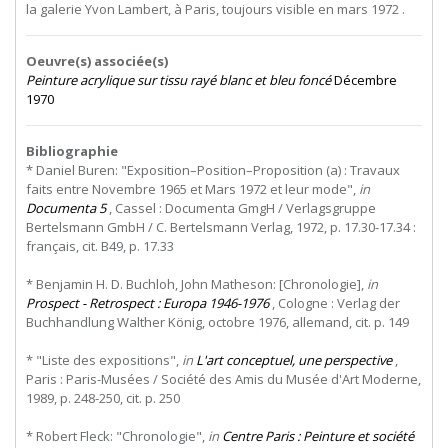
la galerie Yvon Lambert, à Paris, toujours visible en mars 1972 .
Oeuvre(s) associée(s)
Peinture acrylique sur tissu rayé blanc et bleu foncé
Décembre
1970
Bibliographie
* Daniel Buren: "Exposition–Position–Proposition (a) : Travaux
faits entre Novembre 1965 et Mars 1972 et leur mode",
in
Documenta 5
, Cassel : Documenta GmgH / Verlagsgruppe
Bertelsmann GmbH / C. Bertelsmann Verlag, 1972, p. 17.30-17.34 :
français, cit. B49, p. 17.33
* Benjamin H. D. Buchloh, John Matheson: [Chronologie],
in
Prospect - Retrospect : Europa 1946-1976
, Cologne : Verlag der
Buchhandlung Walther König, octobre 1976, allemand, cit. p. 149
* "Liste des expositions",
in
L'art conceptuel, une perspective
,
Paris : Paris-Musées / Société des Amis du Musée d'Art Moderne,
1989, p. 248-250, cit. p. 250
* Robert Fleck: "Chronologie",
in
Centre Paris : Peinture et société