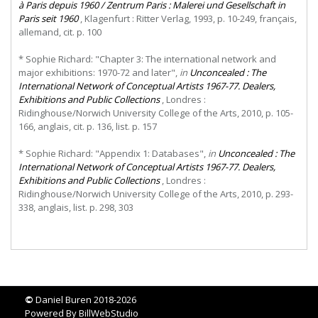
à Paris depuis 1960 / Zentrum Paris : Malerei und Gesellschaft in
Paris seit 1960
, Klagenfurt : Ritter Verlag, 1993, p. 10-249, français,
allemand, cit. p. 100
* Sophie Richard: "Chapter 3: The international network and
major exhibitions: 1970-72 and later",
in
Unconcealed : The
International Network of Conceptual Artists 1967-77. Dealers,
Exhibitions and Public Collections
, Londres :
Ridinghouse/Norwich University College of the Arts, 2010, p. 105-
166, anglais, cit. p. 136, list. p. 157
* Sophie Richard: "Appendix 1: Databases",
in
Unconcealed : The
International Network of Conceptual Artists 1967-77. Dealers,
Exhibitions and Public Collections
, Londres :
Ridinghouse/Norwich University College of the Arts, 2010, p. 293-
338, anglais, list. p. 298, 303
©
Daniel Buren 2018-2026
Powered By
BillWebStudio