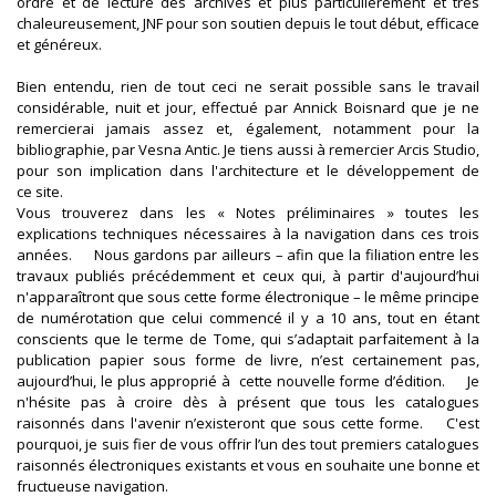
ordre et de lecture des archives et plus particulièrement et très
chaleureusement, JNF pour son soutien depuis le tout début, efficace
et généreux.
Bien entendu, rien de tout ceci ne serait possible sans le travail
considérable, nuit et jour, effectué par Annick Boisnard que je ne
remercierai jamais assez et, également, notamment pour la
bibliographie, par Vesna Antic. Je tiens aussi à remercier Arcis Studio,
pour son implication dans l'architecture et le développement de
ce site.
Vous trouverez dans les « Notes préliminaires » toutes les
explications techniques nécessaires à la navigation dans ces trois
années. Nous gardons par ailleurs – afin que la filiation entre les
travaux publiés précédemment et ceux qui, à partir d'aujourd’hui
n'apparaîtront que sous cette forme électronique – le même principe
de numérotation que celui commencé il y a 10 ans, tout en étant
conscients que le terme de Tome, qui s’adaptait parfaitement à la
publication papier sous forme de livre, n’est certainement pas,
aujourd’hui, le plus approprié à cette nouvelle forme d’édition. Je
n'hésite pas à croire dès à présent que tous les catalogues
raisonnés dans l'avenir n’existeront que sous cette forme. C'est
pourquoi, je suis fier de vous offrir l’un des tout premiers catalogues
raisonnés électroniques existants et vous en souhaite une bonne et
fructueuse navigation.