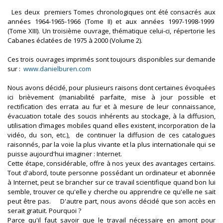
Les deux premiers Tomes chronologiques ont été consacrés aux
années 1964-1965-1966 (Tome II) et aux années 1997-1998-1999
(Tome XIII). Un troisième ouvrage, thématique celui-ci, répertorie les
Cabanes éclatées de 1975 à 2000 (Volume 2).
Ces trois ouvrages imprimés sont toujours disponibles sur demande
sur :
www.danielburen.com
Nous avons décidé, pour plusieurs raisons dont certaines évoquées
ici brièvement (maniabilité parfaite, mise à jour possible et
rectification des errata au fur et à mesure de leur connaissance,
évacuation totale des soucis inhérents au stockage, à la diffusion,
utilisation d’images mobiles quand elles existent, incorporation de la
vidéo, du son, etc.), de continuer la diffusion de ces catalogues
raisonnés, par la voie la plus vivante et la plus internationale qui se
puisse aujourd'hui imaginer : Internet.
Cette étape, considérable, offre à nos yeux des avantages certains.
Tout d'abord, toute personne possédant un ordinateur et abonnée
à Internet, peut se brancher sur ce travail scientifique quand bon lui
semble, trouver ce qu'elle y cherche ou apprendre ce qu'elle ne sait
peut être pas. D'autre part, nous avons décidé que son accès en
serait gratuit. Pourquoi ?
Parce qu'il faut savoir que le travail nécessaire en amont pour