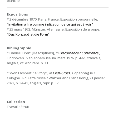
blanche.
Expositions
* 2 décembre 1970, Paris, France, Exposition personnelle,
"Invitation à lire comme indication de ce qui est à voir"
* 25 mars 1972, Münster, Allemagne, Exposition de groupe,
"Das Konzept ist die Form"
Bibliographie
* Daniel Buren: [Descriptions],
in
Discordance / Cohérence
,
Eindhoven : Van Abbemuseum, mars 1976, p. 4-61, français,
anglais, cit. A22, repr. p. 11.
* Yvon Lambert: "A Story",
in
Criss-Cross
, Copenhague /
Cologne : Roulette russe / Walther and Franz König, 21 janvier
2023, p. 34-41, anglais, repr. p. 37
Collection
Travail détruit