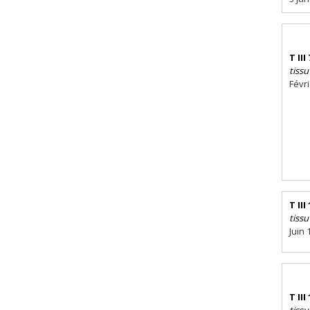
T III 
tissu
Févr
T III
tissu
Juin 
T III
tissu