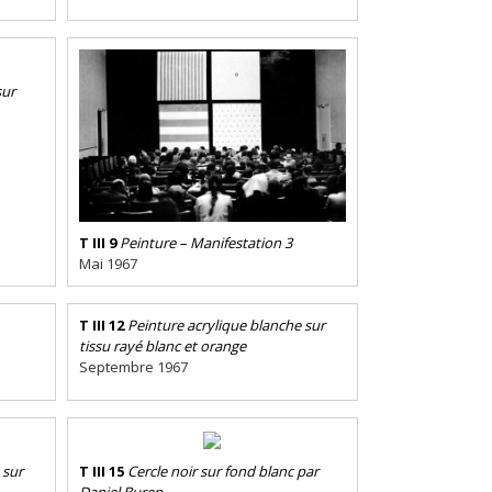
sur
T III 9
Peinture – Manifestation 3
Mai 1967
T III 12
Peinture acrylique blanche sur
tissu rayé blanc et orange
Septembre 1967
 sur
T III 15
Cercle noir sur fond blanc par
Daniel Buren