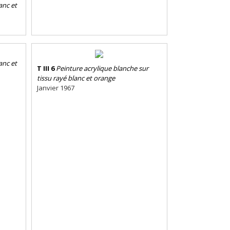
anc et
anc et
T III 6
Peinture acrylique blanche sur
tissu rayé blanc et orange
Janvier 1967