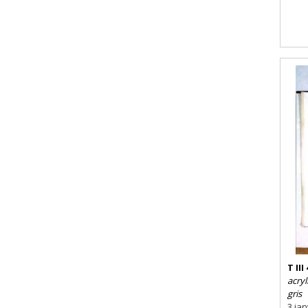
T III 
acryl
gris
3 jan