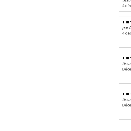
4 dé
T III
par 
4 dé
T III
tissu
Déce
T III
tissu
Déce