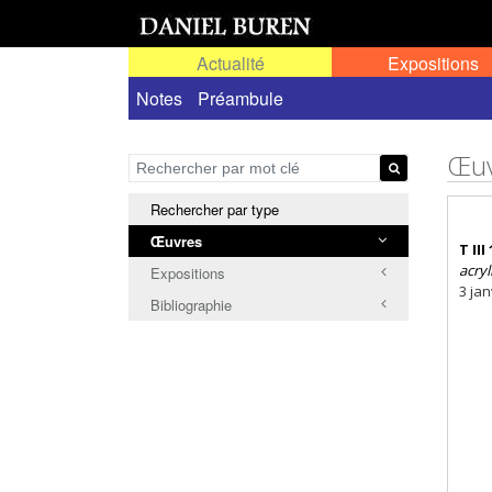
Actualité
Expositions
Œuvres permanentes dans l'espace public ou
Notes
Préambule
Œuv
Rechercher par type
Œuvres
T III 
acryl
Expositions
3 jan
Bibliographie