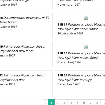
cembre 1967
Novembre 1967
 16
Des empreintes de pinceau n° 50
Daniel Buren
T III 17
Peinture acrylique blanche
cembre 1967
tissu rayé blanc et bleu foncé
16 décembre 1967
 19
Peinture acrylique blanche sur
 rayé blanc et bleu foncé
T III 20
Peinture acrylique blanche
mbre 1967
tissu rayé blanc et bleu foncé
[Décembre] 1967
 22
Peinture acrylique blanche sur
T III 23
Peinture acrylique blanche
 rayé blanc et noir
tissu rayé blanc et rouge
mbre 1967
Décembre 1967
‹
1
2
3
4
5
6
7
8
...