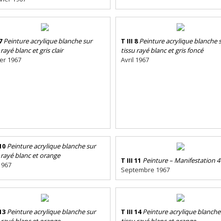
7
Peinture acrylique blanche sur
T III 8
Peinture acrylique blanche 
 rayé blanc et gris clair
tissu rayé blanc et gris foncé
ier 1967
Avril 1967
 10
Peinture acrylique blanche sur
 rayé blanc et orange
T III 11
Peinture – Manifestation 4
1967
Septembre 1967
 13
Peinture acrylique blanche sur
T III 14
Peinture acrylique blanche
 rayé blanc et orange
tissu rayé blanc et orange