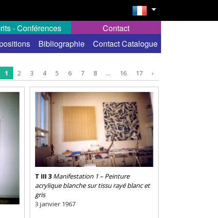
rits - Conférences
Contact
positions
Bibliographie
Contact Catalogue
1
2
3
4
5
6
7
8
...
16
17
›
T III 3
Manifestation 1 – Peinture
acrylique blanche sur tissu rayé blanc et
gris
3 janvier 1967