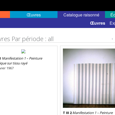
Œuvres
Catalogue raisonné
Éc
 semi-public
Œuvres
Ex
res Par période : all
‹
1
Manifestation 1 – Peinture
ique sur tissu rayé
vier 1967
T III 2
Manifestation 1 – Peinture