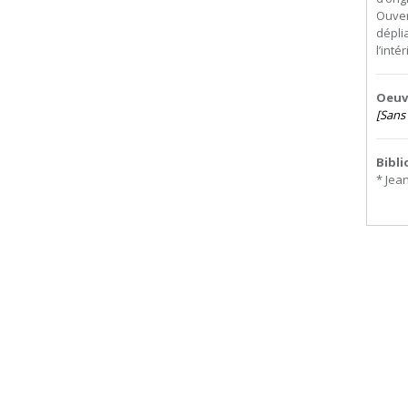
Ouver
dépli
l’intér
Oeuvr
[Sans 
Bibl
* Jea