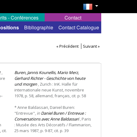
rits - Conférences
Contact
ositions
Bibliographie
Contact Catalogue
« Précédent
Suivant »
t
,
Buren, Jannis Kounellis, Mario Merz,
bre
Gerhard Richter - Geschichte von heute
und morgen
, Zurich : InK. Halle für
internationale neue Kunst, novembre
n–
1978, p. 58, allemand, français, cit. p. 58
* Anne Baldassari, Daniel Buren:
"Entrevue",
in
Daniel Buren / Entrevue :
Conversations avec Anne Baldassari
, Paris
n
: Musée des Arts Décoratifs / Flammarion,
 cit.
25 mars 1987, p. 9-87, cit. p. 39