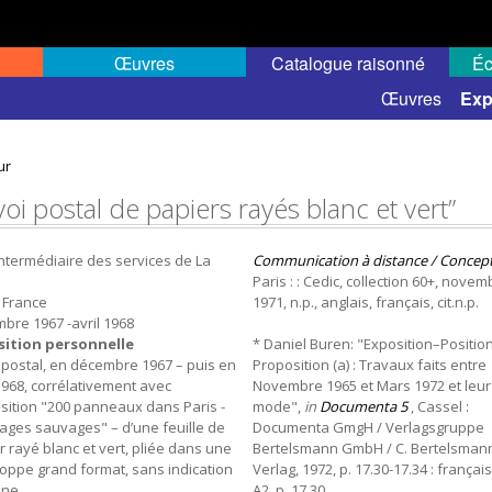
Œuvres
Catalogue raisonné
Éc
elles
Expositions de groupe
Œuvres
Exp
ur
oi postal de papiers rayés blanc et vert”
’intermédiaire des services de La
Communication à distance / Concep
Paris : : Cedic, collection 60+, novem
, France
1971, n.p., anglais, français, cit.n.p.
bre 1967 -avril 1968
sition personnelle
* Daniel Buren: "Exposition–Positio
 postal, en décembre 1967 – puis en
Proposition (a) : Travaux faits entre
 1968, corrélativement avec
Novembre 1965 et Mars 1972 et leur
osition "200 panneaux dans Paris -
mode",
in
Documenta 5
, Cassel :
hages sauvages" – d’une feuille de
Documenta GmgH / Verlagsgruppe
r rayé blanc et vert, pliée dans une
Bertelsmann GmbH / C. Bertelsman
oppe grand format, sans indication
Verlag, 1972, p. 17.30-17.34 : français,
ine.
A2, p. 17.30