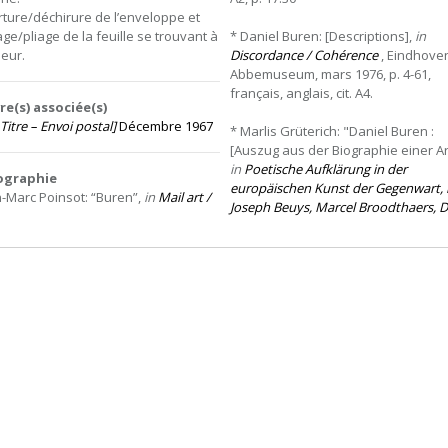
ture/déchirure de l’enveloppe et
age/pliage de la feuille se trouvant à
* Daniel Buren: [Descriptions],
in
ieur.
Discordance / Cohérence
, Eindhoven
Abbemuseum, mars 1976, p. 4-61,
français, anglais, cit. A4.
e(s) associée(s)
Titre – Envoi postal]
Décembre 1967
* Marlis Grüterich: "Daniel Buren :
[Auszug aus der Biographie einer Ar
in
Poetische
Aufklärung
in
der
iographie
europäischen
Kunst
der
Gegenwart,
n-Marc Poinsot: “Buren”,
in
Mail
art
/
Joseph
Beuys,
Marcel
Broodthaers,
D