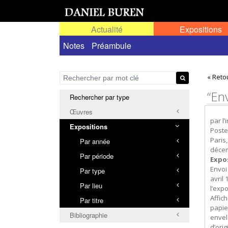
Actualité
Expositions
Toutes les expositions
Notes
Préambule
Expositions personn
« Reto
“Env
Rechercher par type
Œuvres
par l
Expositions
Poste
Paris
Par année
décem
Par période
Expo
Envoi
Par type
avril
Par lieu
l’exp
Affic
Par titre
papie
Bibliographie
envel
d’orig