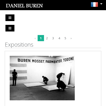
‹
1
2
3
4
5
›
Expositions