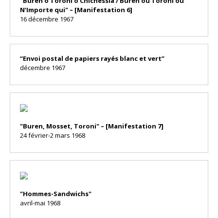
"Buren o Toroni o Chichessia / Buren ou Toroni ou
N’Importe qui" – [Manifestation 6]
16 décembre 1967
“Envoi postal de papiers rayés blanc et vert”
décembre 1967
"Buren, Mosset, Toroni" – [Manifestation 7]
24 février-2 mars 1968
"Hommes-Sandwichs"
avril-mai 1968