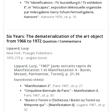
"TV “Identifications –TV Ausstellung II / TV exhibition
II”, in “Artscapes”, exposition télévisuelle organisée
par Videogalerie Gerry Schum Fernsehgalerie,
Hanovre"
, Hanovre 1970 , cit. p. 10
Six Years: The dematerialization of the art object
from 1966 to 1972
Question / Commentaire
Lippard, Lucy
New York : Praeger Publishers
1973, 272 p. : anglais (Livre)
Lippard, Lucy, “1967” [avec extraits repris de
Manifestation 1 et Manifestation 4 - Buren,
Mosset, Parmentier, Toroni], p. 21-34
Exposition(s) citée(s)
"Manifestation 3"
, Paris 1967 , cit. p. 27
"Cinquième Biennale de Paris" – Manifestation 4
,
Paris 1967 , cit. p. 30
"Buren o Toroni o Chichessia / Buren ou Toroni ou
N’Importe qui" – [Manifestation 6]
, Lugano 1967 , cit. p.
32