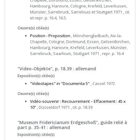
Chapelle, Dortmund, Essen, Gelsenkirchen,
Hambourg, Hanovre, Cologne, Krefeld, Leverkusen,
Münster, Sarrebruck, Sarrelouis et Stuttgart 1971 , cit.
et repr. p. 16.4, 16.5.
Oeuvre(s) citée(s)
Position - Proposition
, Mönchengladbach, Aix-la-
Chapelle, Cologne, Dortmund, Essen, Gelsenlkirchen,
Hambourg, Hanovre, Krefeld, Leverkusen, Münster,
Sarrebruck, Saarlouis, Stuttgart 1971 , repr. p. 16.4
"Video-Objekte", p. 18.39 : allemand
Exposition(s) citée(s)
"Videotapes" in "Documenta 5"
, Cassel 1972
Oeuvre(s) citée(s)
Vidéo-souvenir : Recouvrement – Effacement : 45 x
10”
, Düsseldorf 1971 , cit. p. 18.39
"Museum Fridericianum Erdgeschoß", guide relié à
part p. 35-41 : allemand
Exposition(s) citée(s)