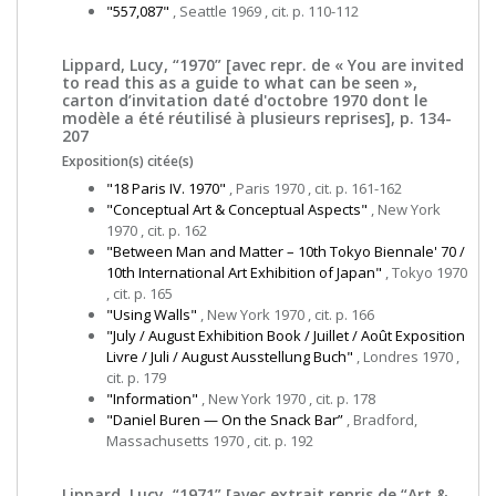
"557,087"
, Seattle 1969 , cit. p. 110-112
Lippard, Lucy, “1970” [avec repr. de « You are invited
to read this as a guide to what can be seen »,
carton d’invitation daté d'octobre 1970 dont le
modèle a été réutilisé à plusieurs reprises], p. 134-
207
Exposition(s) citée(s)
"18 Paris IV. 1970"
, Paris 1970 , cit. p. 161-162
"Conceptual Art & Conceptual Aspects"
, New York
1970 , cit. p. 162
"Between Man and Matter – 10th Tokyo Biennale' 70 /
10th International Art Exhibition of Japan"
, Tokyo 1970
, cit. p. 165
"Using Walls"
, New York 1970 , cit. p. 166
"July / August Exhibition Book / Juillet / Août Exposition
Livre / Juli / August Ausstellung Buch"
, Londres 1970 ,
cit. p. 179
"Information"
, New York 1970 , cit. p. 178
"Daniel Buren — On the Snack Bar”
, Bradford,
Massachusetts 1970 , cit. p. 192
Lippard, Lucy, “1971” [avec extrait repris de “Art &