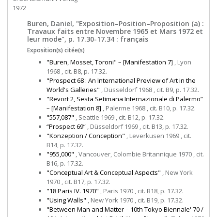
1972
Buren, Daniel, "Exposition–Position–Proposition (a) :
Travaux faits entre Novembre 1965 et Mars 1972 et
leur mode", p. 17.30-17.34 : français
Exposition(s) citée(s)
"Buren, Mosset, Toroni" – [Manifestation 7]
, Lyon
1968 , cit. B8, p. 17.32.
"Prospect 68 : An International Preview of Art in the
World's Galleries"
, Düsseldorf 1968 , cit. B9, p. 17.32.
"Revort 2, Sesta Setimana Internazionale di Palermo”
– [Manifestation 8]
, Palerme 1968 , cit. B10, p. 17.32.
"557,087"
, Seattle 1969 , cit. B12, p. 17.32.
“Prospect 69”
, Düsseldorf 1969 , cit. B13, p. 17.32.
"Konzeption / Conception"
, Leverkusen 1969 , cit.
B14, p. 17.32.
"955,000"
, Vancouver, Colombie Britannique 1970 , cit.
B16, p. 17.32.
"Conceptual Art & Conceptual Aspects"
, New York
1970 , cit. B17, p. 17.32.
"18 Paris IV. 1970"
, Paris 1970 , cit. B18, p. 17.32.
"Using Walls"
, New York 1970 , cit. B19, p. 17.32.
"Between Man and Matter – 10th Tokyo Biennale' 70 /