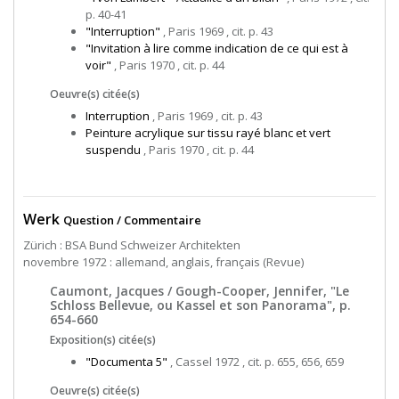
p. 40-41
"Interruption"
, Paris 1969 , cit. p. 43
"Invitation à lire comme indication de ce qui est à
voir"
, Paris 1970 , cit. p. 44
Oeuvre(s) citée(s)
Interruption
, Paris 1969 , cit. p. 43
Peinture acrylique sur tissu rayé blanc et vert
suspendu
, Paris 1970 , cit. p. 44
Werk
Question / Commentaire
Zürich : BSA Bund Schweizer Architekten
novembre 1972 : allemand, anglais, français (Revue)
Caumont, Jacques / Gough-Cooper, Jennifer, "Le
Schloss Bellevue, ou Kassel et son Panorama", p.
654-660
Exposition(s) citée(s)
"Documenta 5"
, Cassel 1972 , cit. p. 655, 656, 659
Oeuvre(s) citée(s)