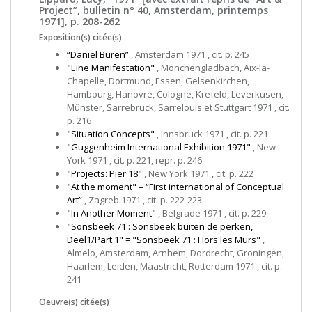
Project”, bulletin n° 40, Amsterdam, printemps
1971], p. 208-262
Exposition(s) citée(s)
“Daniel Buren”
, Amsterdam 1971 , cit. p. 245
"Eine Manifestation"
, Mönchengladbach, Aix-la-
Chapelle, Dortmund, Essen, Gelsenkirchen,
Hambourg, Hanovre, Cologne, Krefeld, Leverkusen,
Münster, Sarrebruck, Sarrelouis et Stuttgart 1971 , cit.
p. 216
"Situation Concepts"
, Innsbruck 1971 , cit. p. 221
"Guggenheim International Exhibition 1971"
, New
York 1971 , cit. p. 221, repr. p. 246
"Projects: Pier 18"
, New York 1971 , cit. p. 222
"At the moment" – “First international of Conceptual
Art”
, Zagreb 1971 , cit. p. 222-223
"In Another Moment"
, Belgrade 1971 , cit. p. 229
"Sonsbeek 71 : Sonsbeek buiten de perken,
Deel1/Part 1" = "Sonsbeek 71 : Hors les Murs"
,
Almelo, Amsterdam, Arnhem, Dordrecht, Groningen,
Haarlem, Leiden, Maastricht, Rotterdam 1971 , cit. p.
241
Oeuvre(s) citée(s)