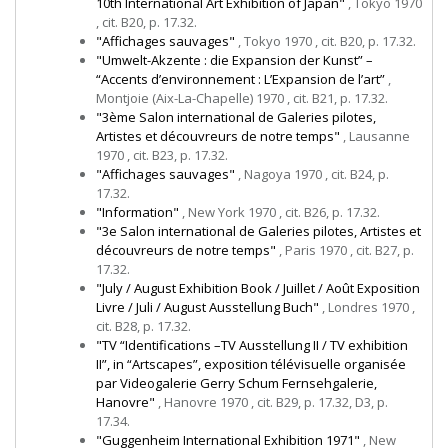
10th International Art Exhibition of Japan"
, Tokyo 1970
, cit. B20, p. 17.32.
"Affichages sauvages"
, Tokyo 1970 , cit. B20, p. 17.32.
"Umwelt-Akzente : die Expansion der Kunst” –
“Accents d’environnement : L’Expansion de l’art”
,
Montjoie (Aix-La-Chapelle) 1970 , cit. B21, p. 17.32.
"3ème Salon international de Galeries pilotes,
Artistes et découvreurs de notre temps"
, Lausanne
1970 , cit. B23, p. 17.32.
"Affichages sauvages"
, Nagoya 1970 , cit. B24, p.
17.32.
"Information"
, New York 1970 , cit. B26, p. 17.32.
"3e Salon international de Galeries pilotes, Artistes et
découvreurs de notre temps"
, Paris 1970 , cit. B27, p.
17.32.
"July / August Exhibition Book / Juillet / Août Exposition
Livre / Juli / August Ausstellung Buch"
, Londres 1970 ,
cit. B28, p. 17.32.
"TV “Identifications –TV Ausstellung II / TV exhibition
II”, in “Artscapes”, exposition télévisuelle organisée
par Videogalerie Gerry Schum Fernsehgalerie,
Hanovre"
, Hanovre 1970 , cit. B29, p. 17.32, D3, p.
17.34.
"Guggenheim International Exhibition 1971"
, New