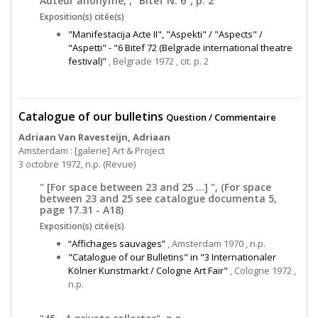
Auteur anonyme, , "Bitef N. 6", p. 2
Exposition(s) citée(s)
"Manifestacija Acte II", "Aspekti" / "Aspects" /
"Aspetti" - "6 Bitef 72 (Belgrade international theatre
festival)"
, Belgrade 1972 , cit. p. 2
Catalogue of our bulletins
Question / Commentaire
Adriaan Van Ravesteijn, Adriaan
Amsterdam : [galerie] Art & Project
3 octobre 1972, n.p. (Revue)
" [For space between 23 and 25 ...] ", (For space
between 23 and 25 see catalogue documenta 5,
page 17.31 - A18)
Exposition(s) citée(s)
“Affichages sauvages”
, Amsterdam 1970 , n.p.
"Catalogue of our Bulletins" in "3 Internationaler
Kölner Kunstmarkt / Cologne Art Fair"
, Cologne 1972 ,
n.p.