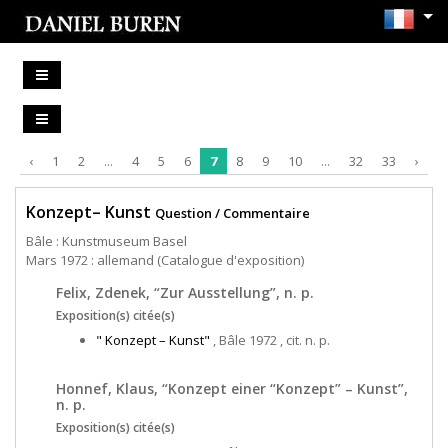
‹
1
2
...
4
5
6
7
8
9
10
...
32
33
›
Konzept– Kunst
Question / Commentaire
Bâle : Kunstmuseum Basel
Mars 1972 : allemand (Catalogue d'exposition)
Felix, Zdenek, “Zur Ausstellung”, n. p.
Exposition(s) citée(s)
" Konzept – Kunst"
, Bâle 1972 , cit. n. p.
Honnef, Klaus, “Konzept einer “Konzept” – Kunst”,
n. p.
Exposition(s) citée(s)