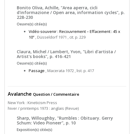
Bonito Oliva, Achille, "Area aperra, cicli
d'informazione / Open area, information cycles", p.
228-230
Oeuvre(s) citée(s)
Vidéo-souvenir : Recouvrement – Effacement : 45 x
10”
, Düsseldorf 1971 , cit. p. 229
Claura, Michel / Lambert, Yvon, "Libri d'artista /
Artist's books", p. 416-421
Oeuvre(s) citée(s)
Passage
, Macerata 1972 , list. p. 417
Avalanche
Question / Commentaire
New York : Kineticism Press
hiver / printemps 1973 : anglais (Revue)
Sharp, Willoughby, "Rumbles : Obituary. Gerry
Schum: Video Pioneer", p. 10
Exposition(s) citée(s)