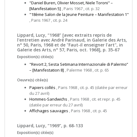
"Daniel Buren, Olivier Mosset, Niele Toroni" –
[Manifestation 5]
, Paris 1967 , cit. p. 32
"18ème Salon de la Jeune Peinture – Manifestation 1"
, Paris 1967 , cit. p. 24
Lippard, Lucy, “1968” [avec extraits repris de
l'entretien avec André Parinaud, in Galerie des Arts,
n° 50, Paris, 1968 et de "Faut-il enseigner l'art", in
Galerie des Arts, n° 57, Paris, oct. 1968], p. 35-67
Exposition(s) citée(s)
"Revort 2, Sesta Setimana Internazionale di Palermo”
– [Manifestation 8]
, Palerme 1968 , cit. p. 65
Oeuvre(s) citée(s)
Papiers collés
, Paris 1968 , cit. p. 45 (datée par erreur
du 27 avril)
Hommes-Sandwichs
, Paris 1968 , cit. et repr. p. 45
(datée par erreur du 27 avril)
Affichages sauvages
, Paris 1968 , cit. p. 45
Lippard, Lucy, “1969”, p. 68-133
Exposition(s) citée(s)