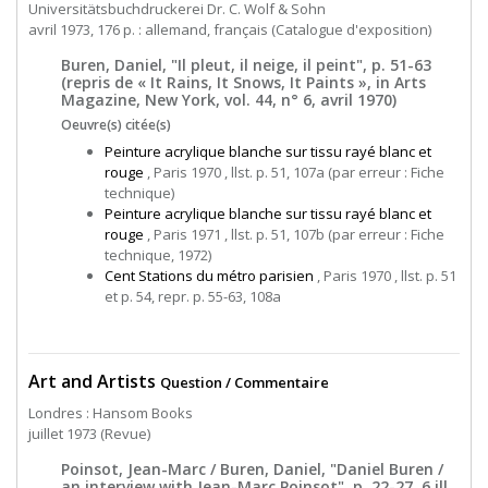
Universitätsbuchdruckerei Dr. C. Wolf & Sohn
avril 1973, 176 p. : allemand, français (Catalogue d'exposition)
Buren, Daniel, "Il pleut, il neige, il peint", p. 51-63
(repris de « It Rains, It Snows, It Paints », in Arts
Magazine, New York, vol. 44, n° 6, avril 1970)
Oeuvre(s) citée(s)
Peinture acrylique blanche sur tissu rayé blanc et
rouge
, Paris 1970 , llst. p. 51, 107a (par erreur : Fiche
technique)
Peinture acrylique blanche sur tissu rayé blanc et
rouge
, Paris 1971 , llst. p. 51, 107b (par erreur : Fiche
technique, 1972)
Cent Stations du métro parisien
, Paris 1970 , llst. p. 51
et p. 54, repr. p. 55-63, 108a
Art and Artists
Question / Commentaire
Londres : Hansom Books
juillet 1973 (Revue)
Poinsot, Jean-Marc / Buren, Daniel, "Daniel Buren /
an interview with Jean-Marc Poinsot", p. 22-27, 6 ill.