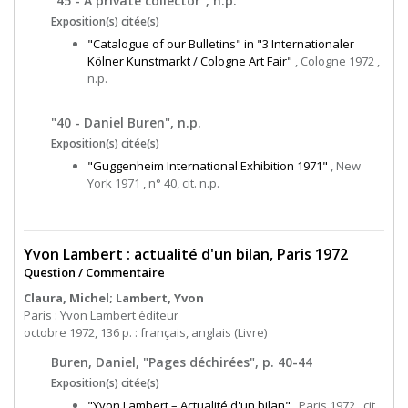
"45 - A private collector", n.p.
Exposition(s) citée(s)
"Catalogue of our Bulletins" in "3 Internationaler
Kölner Kunstmarkt / Cologne Art Fair"
, Cologne 1972 ,
n.p.
"40 - Daniel Buren", n.p.
Exposition(s) citée(s)
"Guggenheim International Exhibition 1971"
, New
York 1971 , n° 40, cit. n.p.
Yvon Lambert : actualité d'un bilan, Paris 1972
Question / Commentaire
Claura, Michel; Lambert, Yvon
Paris : Yvon Lambert éditeur
octobre 1972, 136 p. : français, anglais (Livre)
Buren, Daniel, "Pages déchirées", p. 40-44
Exposition(s) citée(s)
"Yvon Lambert – Actualité d'un bilan"
, Paris 1972 , cit.