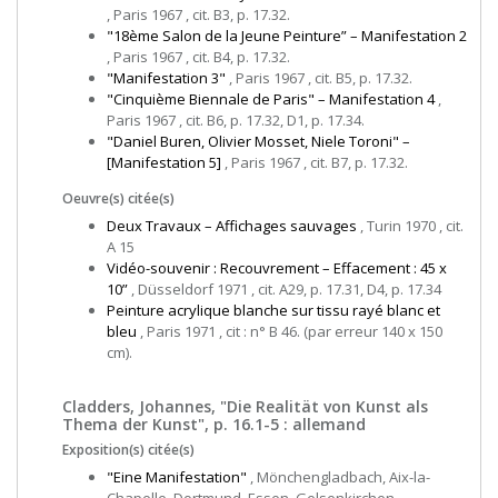
, Paris 1967 , cit. B3, p. 17.32.
"18ème Salon de la Jeune Peinture” – Manifestation 2
, Paris 1967 , cit. B4, p. 17.32.
"Manifestation 3"
, Paris 1967 , cit. B5, p. 17.32.
"Cinquième Biennale de Paris" – Manifestation 4
,
Paris 1967 , cit. B6, p. 17.32, D1, p. 17.34.
"Daniel Buren, Olivier Mosset, Niele Toroni" –
[Manifestation 5]
, Paris 1967 , cit. B7, p. 17.32.
Oeuvre(s) citée(s)
Deux Travaux – Affichages sauvages
, Turin 1970 , cit.
A 15
Vidéo-souvenir : Recouvrement – Effacement : 45 x
10”
, Düsseldorf 1971 , cit. A29, p. 17.31, D4, p. 17.34
Peinture acrylique blanche sur tissu rayé blanc et
bleu
, Paris 1971 , cit : n° B 46. (par erreur 140 x 150
cm).
Cladders, Johannes, "Die Realität von Kunst als
Thema der Kunst", p. 16.1-5 : allemand
Exposition(s) citée(s)
"Eine Manifestation"
, Mönchengladbach, Aix-la-