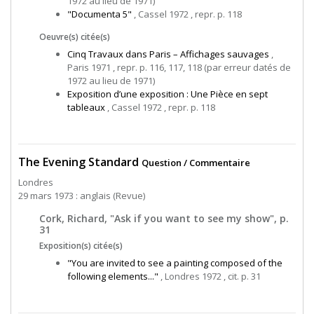
1972 au lieu de 1971)
"Documenta 5"
, Cassel 1972 , repr. p. 118
Oeuvre(s) citée(s)
Cinq Travaux dans Paris – Affichages sauvages
,
Paris 1971 , repr. p. 116, 117, 118 (par erreur datés de
1972 au lieu de 1971)
Exposition d’une exposition : Une Pièce en sept
tableaux
, Cassel 1972 , repr. p. 118
The Evening Standard
Question / Commentaire
Londres
29 mars 1973 : anglais (Revue)
Cork, Richard, "Ask if you want to see my show", p.
31
Exposition(s) citée(s)
"You are invited to see a painting composed of the
following elements..."
, Londres 1972 , cit. p. 31