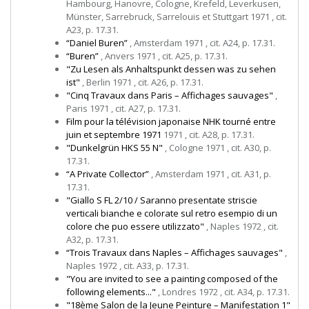
Hambourg, Hanovre, Cologne, Krefeld, Leverkusen,
Münster, Sarrebruck, Sarrelouis et Stuttgart 1971 , cit.
A23, p. 17.31.
“Daniel Buren”
, Amsterdam 1971 , cit. A24, p. 17.31.
“Buren”
, Anvers 1971 , cit. A25, p. 17.31.
"Zu Lesen als Anhaltspunkt dessen was zu sehen
ist"
, Berlin 1971 , cit. A26, p. 17.31.
"Cinq Travaux dans Paris – Affichages sauvages"
,
Paris 1971 , cit. A27, p. 17.31.
Film pour la télévision japonaise NHK tourné entre
juin et septembre 1971
1971 , cit. A28, p. 17.31.
"Dunkelgrün HKS 55 N"
, Cologne 1971 , cit. A30, p.
17.31.
“A Private Collector”
, Amsterdam 1971 , cit. A31, p.
17.31.
"Giallo S FL 2/10 / Saranno presentate striscie
verticali bianche e colorate sul retro esempio di un
colore che puo essere utilizzato"
, Naples 1972 , cit.
A32, p. 17.31.
“Trois Travaux dans Naples – Affichages sauvages"
,
Naples 1972 , cit. A33, p. 17.31.
"You are invited to see a painting composed of the
following elements..."
, Londres 1972 , cit. A34, p. 17.31.
"18ème Salon de la Jeune Peinture – Manifestation 1"