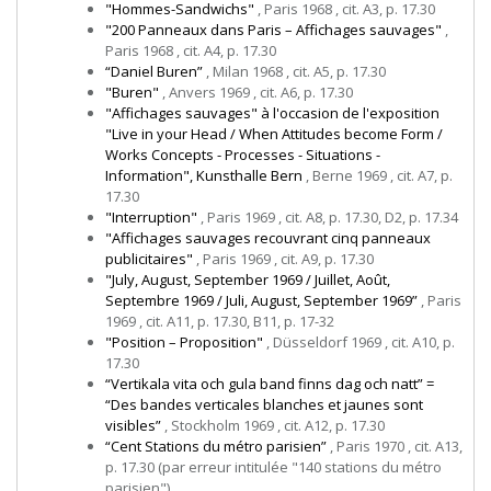
"Hommes-Sandwichs"
, Paris 1968 , cit. A3, p. 17.30
"200 Panneaux dans Paris – Affichages sauvages"
,
Paris 1968 , cit. A4, p. 17.30
“Daniel Buren”
, Milan 1968 , cit. A5, p. 17.30
"Buren"
, Anvers 1969 , cit. A6, p. 17.30
"Affichages sauvages" à l'occasion de l'exposition
"Live in your Head / When Attitudes become Form /
Works Concepts - Processes - Situations -
Information", Kunsthalle Bern
, Berne 1969 , cit. A7, p.
17.30
"Interruption"
, Paris 1969 , cit. A8, p. 17.30, D2, p. 17.34
"Affichages sauvages recouvrant cinq panneaux
publicitaires"
, Paris 1969 , cit. A9, p. 17.30
"July, August, September 1969 / Juillet, Août,
Septembre 1969 / Juli, August, September 1969”
, Paris
1969 , cit. A11, p. 17.30, B11, p. 17-32
"Position – Proposition"
, Düsseldorf 1969 , cit. A10, p.
17.30
“Vertikala vita och gula band finns dag och natt” =
“Des bandes verticales blanches et jaunes sont
visibles”
, Stockholm 1969 , cit. A12, p. 17.30
“Cent Stations du métro parisien”
, Paris 1970 , cit. A13,
p. 17.30 (par erreur intitulée "140 stations du métro
parisien")