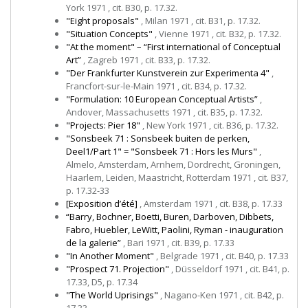
York 1971 , cit. B30, p. 17.32.
"Eight proposals"
, Milan 1971 , cit. B31, p. 17.32.
"Situation Concepts"
, Vienne 1971 , cit. B32, p. 17.32.
"At the moment" – “First international of Conceptual
Art”
, Zagreb 1971 , cit. B33, p. 17.32.
"Der Frankfurter Kunstverein zur Experimenta 4"
,
Francfort-sur-le-Main 1971 , cit. B34, p. 17.32.
"Formulation: 10 European Conceptual Artists”
,
Andover, Massachusetts 1971 , cit. B35, p. 17.32.
"Projects: Pier 18"
, New York 1971 , cit. B36, p. 17.32.
"Sonsbeek 71 : Sonsbeek buiten de perken,
Deel1/Part 1" = "Sonsbeek 71 : Hors les Murs"
,
Almelo, Amsterdam, Arnhem, Dordrecht, Groningen,
Haarlem, Leiden, Maastricht, Rotterdam 1971 , cit. B37,
p. 17.32-33
[Exposition d’été]
, Amsterdam 1971 , cit. B38, p. 17.33
“Barry, Bochner, Boetti, Buren, Darboven, Dibbets,
Fabro, Huebler, LeWitt, Paolini, Ryman - inauguration
de la galerie”
, Bari 1971 , cit. B39, p. 17.33
"In Another Moment"
, Belgrade 1971 , cit. B40, p. 17.33
"Prospect 71. Projection"
, Düsseldorf 1971 , cit. B41, p.
17.33, D5, p. 17.34
"The World Uprisings"
, Nagano-Ken 1971 , cit. B42, p.