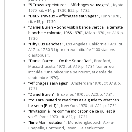
"5 Travaux/peintures – Affichages sauvages",
, Kyoto
1970 , cit. A14, p. 17.30, B22, p. 17.32
"Deux Travaux – Affichages sauvages"
, Turin 1970 ,
cit. A15, p. 17.30.
“Daniel Buren – Sono visibili bande verticali alternate
bianche e colorate, 1966-1970”
, Milan 1970 , cit. A16, p.
17.30.
"Fifty Bus Benches"
, Los Angeles, Californie 1970 , cit.
A17, p. 17.30-31 (par erreur intitulée "100 stations
d'autobus").
"Daniel Buren — On the Snack Bar”
, Bradford,
Massachusetts 1970 , cit. A19, p. 17.31 (par erreur
intitulée "Une pièce/une peinture", et datée de
septembre 1970).
“Affichages sauvages”
, Amsterdam 1970 , cit. A18, p.
17.31.
“Daniel Buren”
, Bruxelles 1970 , cit. A20, p. 17.31.
"You are invited to read this as a guide to what can
be seen [Part 1]"
, New York 1970 , cit. A21, p. 17.31.
"Invitation à lire comme indication de ce qui est à
voir"
, Paris 1970 , cit. A22, p. 17.31.
"Eine Manifestation"
, Mönchengladbach, Aix-la-
Chapelle, Dortmund, Essen, Gelsenkirchen,