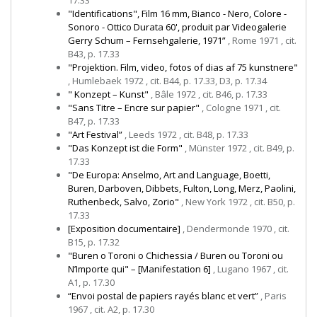
17.33
"Identifications", Film 16 mm, Bianco - Nero, Colore -
Sonoro - Ottico Durata 60', produit par Videogalerie
Gerry Schum – Fernsehgalerie, 1971”
, Rome 1971 , cit.
B43, p. 17.33
"Projektion. Film, video, fotos of dias af 75 kunstnere"
, Humlebaek 1972 , cit. B44, p. 17.33, D3, p. 17.34
" Konzept – Kunst"
, Bâle 1972 , cit. B46, p. 17.33
"Sans Titre – Encre sur papier"
, Cologne 1971 , cit.
B47, p. 17.33
"Art Festival”
, Leeds 1972 , cit. B48, p. 17.33
"Das Konzept ist die Form"
, Münster 1972 , cit. B49, p.
17.33
"De Europa: Anselmo, Art and Language, Boetti,
Buren, Darboven, Dibbets, Fulton, Long, Merz, Paolini,
Ruthenbeck, Salvo, Zorio"
, New York 1972 , cit. B50, p.
17.33
[Exposition documentaire]
, Dendermonde 1970 , cit.
B15, p. 17.32
"Buren o Toroni o Chichessia / Buren ou Toroni ou
N’Importe qui" – [Manifestation 6]
, Lugano 1967 , cit.
A1, p. 17.30
“Envoi postal de papiers rayés blanc et vert”
, Paris
1967 , cit. A2, p. 17.30