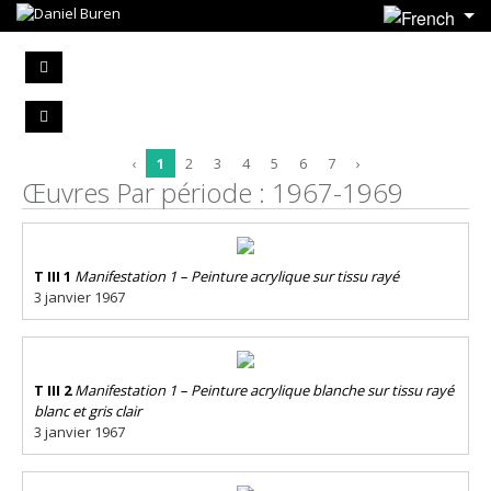
‹
1
2
3
4
5
6
7
›
Œuvres Par période : 1967-1969
T III 1
Manifestation 1 – Peinture acrylique sur tissu rayé
3 janvier 1967
T III 2
Manifestation 1 – Peinture acrylique blanche sur tissu rayé
blanc et gris clair
3 janvier 1967