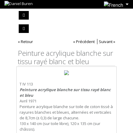
« Retour
« Précédent
Suivant »
Peinture acrylique blanche sur
tissu rayé blanc et bleu
T IV 113
Peinture acrylique blanche sur tissu rayé blanc
et bleu
Avril 1971
Peinture acrylique blanche sur toile de coton tissé à
rayures blanches et bleues, alternées et verticales
de 8,7cm (± 0,3) de large chacune.
130 x 140 cm (sur toile libre), 120 x 135 cm (sur
châssis).