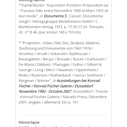
* Daniel Buren: "Exposition–Position–Proposition (a)
: Travaux faits entre Novembre 1965 et Mars 1972 et
leur mode",
in
Documenta 5
, Cassel : Documenta
GmgH / Verlagsgruppe Bertelsmann GmbH / C.
Bertelsmann Verlag, 1972, p. 17.30-17.34 : français,
cit : n° B 46. (par erreur 140 x 150 cm).
* “Projection : Video, Film, Dia, Skulptur, Malerei,
Zeichnung und Dokumente von 1967-1974 /
Anselmo / Arnatt / Askevold / Baldessari /
Baumgarten / Beuys / Brouwn / Buren / Darboven /
De Maria / Dibbets / Flanagan / Fulton / Gilbert &
George / Long / Merz / Nauman / Oppenheim /
Rinke / Rückriem / Ruthenbeck / Serra / Smithson /
Wegman / Weiner”,
in
Ausstellungen bei Konrad
Fischer / Konrad Fischer Galerie / Düsseldorf
Novembre 1992 - Octobre 2007
, Düsseldorf / Trieste
: Konrad Fischer Galerie / Navado Press, Décembre
2007, anglais / allemand, list. p. 151.
Historique