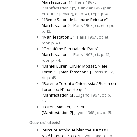
Manifestation 1"
, Paris 1967 ,
[Manifestation 1]", 3 janvier 1967 (par
erreur : 2 janvier), cit. p. 41, repr. p. 40
"18ème Salon de la Jeune Peinture” –
Manifestation 2
, Paris 1967 , cit. et repr.
p. 42.
"Manifestation 3"
, Paris 1967 , cit. et
repr. p. 43
"Cinquième Biennale de Paris" –
Manifestation 4
, Paris 1967 , cit. p. 45,
repr. p. 44.
"Daniel Buren, Olivier Mosset, Niele
Toroni" – [Manifestation 5]
, Paris 1967 ,
cit. p. 45.
"Buren o Toroni o Chichessia / Buren ou
Toroni ou N’Importe qui" –
[Manifestation 6]
, Lugano 1967 , cit. p.
45.
"Buren, Mosset, Toroni" –
[Manifestation 7]
, Lyon 1968 , cit. p. 45.
Oeuvre(s) citée(s)
Peinture acrylique blanche sur tissu
rayé blanc et [rouge]
, Lyon 1968 , cit. p.