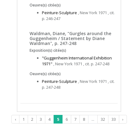
Oeuvre(s) citée(s)
Peinture-Sculpture
, New York 1971 , cit.
p. 246-247
Waldman, Diane, "Gurgles around the
Guggenheim / Statement by Diane
Waldman", p. 247-248
Exposition(s) citée(s)
"Guggenheim International Exhibition
1971"
, New York 1971 , cit. p. 247-248
Oeuvre(s) citée(s)
Peinture-Sculpture
, New York 1971 , cit.
p. 247-248
‹
1
2
3
4
5
6
7
8
...
32
33
›