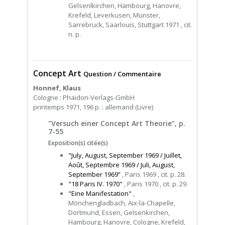
Gelsenlkirchen, Hambourg, Hanovre,
Krefeld, Leverkusen, Münster,
Sarrebruck, Saarlouis, Stuttgart 1971 , cit.
n. p.
Concept Art
Question / Commentaire
Honnef, Klaus
Cologne : Phaidon-Verlags-GmbH
printemps 1971, 196 p. : allemand (Livre)
"Versuch einer Concept Art Theorie", p.
7-55
Exposition(s) citée(s)
"July, August, September 1969 / Juillet,
Août, Septembre 1969 / Juli, August,
September 1969”
, Paris 1969 , cit. p. 28.
"18 Paris IV. 1970"
, Paris 1970 , cit. p. 29.
"Eine Manifestation"
,
Mönchengladbach, Aix-la-Chapelle,
Dortmund, Essen, Gelsenkirchen,
Hambourg, Hanovre, Cologne, Krefeld,