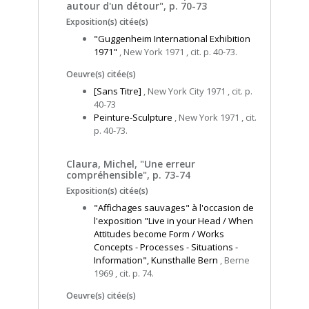
autour d'un détour", p. 70-73
Exposition(s) citée(s)
"Guggenheim International Exhibition
1971"
, New York 1971 , cit. p. 40-73.
Oeuvre(s) citée(s)
[Sans Titre]
, New York City 1971 , cit. p.
40-73
Peinture-Sculpture
, New York 1971 , cit.
p. 40-73.
Claura, Michel, "Une erreur
compréhensible", p. 73-74
Exposition(s) citée(s)
"Affichages sauvages" à l'occasion de
l'exposition "Live in your Head / When
Attitudes become Form / Works
Concepts - Processes - Situations -
Information", Kunsthalle Bern
, Berne
1969 , cit. p. 74.
Oeuvre(s) citée(s)