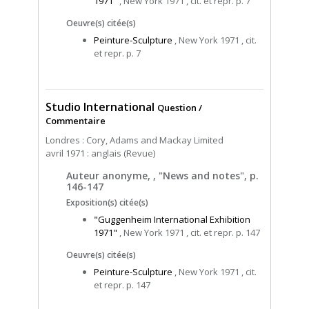
1971"
, New York 1971 , cit. et repr. p. 7
Oeuvre(s) citée(s)
Peinture-Sculpture
, New York 1971 , cit.
et repr. p. 7
Studio International
Question /
Commentaire
Londres : Cory, Adams and Mackay Limited
avril 1971 : anglais (Revue)
Auteur anonyme, , "News and notes", p.
146-147
Exposition(s) citée(s)
"Guggenheim International Exhibition
1971"
, New York 1971 , cit. et repr. p. 147
Oeuvre(s) citée(s)
Peinture-Sculpture
, New York 1971 , cit.
et repr. p. 147