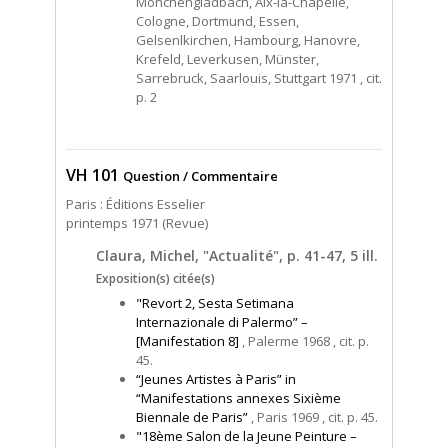
Mönchengladbach, Aix-la-Chapelle,
Cologne, Dortmund, Essen,
Gelsenlkirchen, Hambourg, Hanovre,
Krefeld, Leverkusen, Münster,
Sarrebruck, Saarlouis, Stuttgart 1971 , cit.
p. 2
VH 101
Question / Commentaire
Paris : Éditions Esselier
printemps 1971 (Revue)
Claura, Michel, "Actualité", p. 41-47, 5 ill.
Exposition(s) citée(s)
"Revort 2, Sesta Setimana
Internazionale di Palermo” –
[Manifestation 8]
, Palerme 1968 , cit. p.
45.
“Jeunes Artistes à Paris” in
“Manifestations annexes Sixième
Biennale de Paris”
, Paris 1969 , cit. p. 45.
"18ème Salon de la Jeune Peinture –