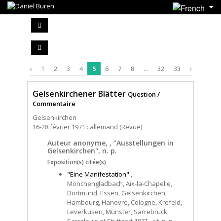
‹
1
2
3
4
5
6
7
8
...
32
33
›
Gelsenkirchener Blätter
Question /
Commentaire
Gelsenkirchen
16-28 février 1971 : allemand (Revue)
Auteur anonyme, , "Ausstellungen in
Gelsenkirchen", n. p.
Exposition(s) citée(s)
"Eine Manifestation"
,
Mönchengladbach, Aix-la-Chapelle,
Dortmund, Essen, Gelsenkirchen,
Hambourg, Hanovre, Cologne, Krefeld,
Leverkusen, Münster, Sarrebruck,
Sarrelouis et Stuttgart 1971 , cit. n. p.