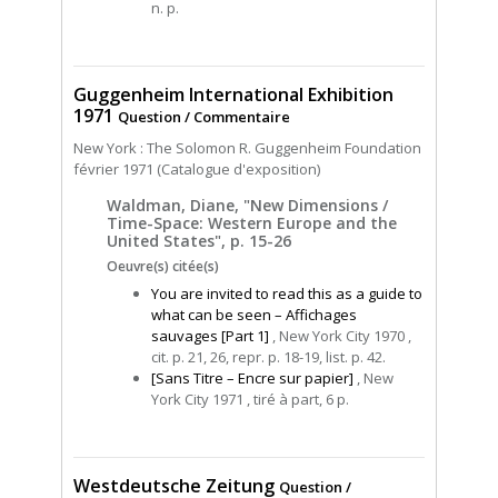
n. p.
Guggenheim International Exhibition
1971
Question / Commentaire
New York : The Solomon R. Guggenheim Foundation
février 1971 (Catalogue d'exposition)
Waldman, Diane, "New Dimensions /
Time-Space: Western Europe and the
United States", p. 15-26
Oeuvre(s) citée(s)
You are invited to read this as a guide to
what can be seen – Affichages
sauvages [Part 1]
, New York City 1970 ,
cit. p. 21, 26, repr. p. 18-19, list. p. 42.
[Sans Titre – Encre sur papier]
, New
York City 1971 , tiré à part, 6 p.
Westdeutsche Zeitung
Question /