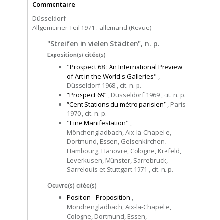
Commentaire
Düsseldorf
Allgemeiner Teil 1971 : allemand (Revue)
"Streifen in vielen Städten", n. p.
Exposition(s) citée(s)
"Prospect 68 : An International Preview
of Art in the World's Galleries"
,
Düsseldorf 1968 , cit. n. p.
“Prospect 69”
, Düsseldorf 1969 , cit. n. p.
“Cent Stations du métro parisien”
, Paris
1970 , cit. n. p.
"Eine Manifestation"
,
Mönchengladbach, Aix-la-Chapelle,
Dortmund, Essen, Gelsenkirchen,
Hambourg, Hanovre, Cologne, Krefeld,
Leverkusen, Münster, Sarrebruck,
Sarrelouis et Stuttgart 1971 , cit. n. p.
Oeuvre(s) citée(s)
Position - Proposition
,
Mönchengladbach, Aix-la-Chapelle,
Cologne, Dortmund, Essen,