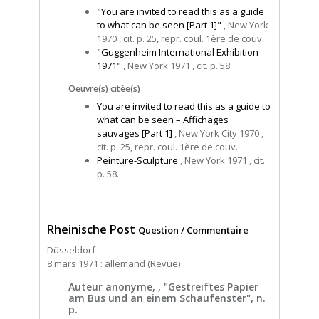
"You are invited to read this as a guide
to what can be seen [Part 1]"
, New York
1970 , cit. p. 25, repr. coul. 1ère de couv.
"Guggenheim International Exhibition
1971"
, New York 1971 , cit. p. 58.
Oeuvre(s) citée(s)
You are invited to read this as a guide to
what can be seen – Affichages
sauvages [Part 1]
, New York City 1970 ,
cit. p. 25, repr. coul. 1ère de couv.
Peinture-Sculpture
, New York 1971 , cit.
p. 58.
Rheinische Post
Question / Commentaire
Düsseldorf
8 mars 1971 : allemand (Revue)
Auteur anonyme, , "Gestreiftes Papier
am Bus und an einem Schaufenster", n.
p.