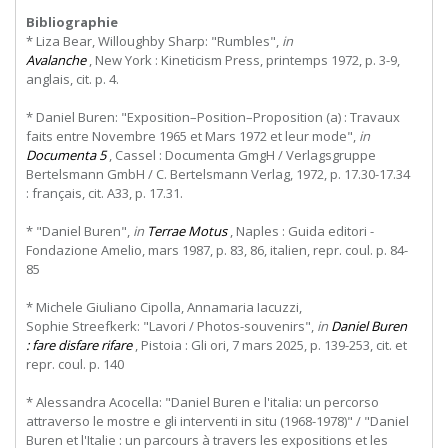
Bibliographie
* Liza Bear, Willoughby Sharp: "Rumbles",
in
Avalanche
, New York : Kineticism Press, printemps 1972, p. 3-9,
anglais, cit. p. 4.
* Daniel Buren: "Exposition–Position–Proposition (a) : Travaux
faits entre Novembre 1965 et Mars 1972 et leur mode",
in
Documenta 5
, Cassel : Documenta GmgH / Verlagsgruppe
Bertelsmann GmbH / C. Bertelsmann Verlag, 1972, p. 17.30-17.34
: français, cit. A33, p. 17.31.
* "Daniel Buren",
in
Terrae Motus
, Naples : Guida editori -
Fondazione Amelio, mars 1987, p. 83, 86, italien, repr. coul. p. 84-
85
*
Michele
Giuliano
Cipolla,
Annamaria
Iacuzzi,
Sophie Streefkerk: "Lavori / Photos-souvenirs",
in
Daniel Buren
: fare disfare rifare
, Pistoia : Gli ori, 7 mars 2025, p. 139-253, cit. et
repr. coul. p. 140
* Alessandra Acocella: "Daniel Buren e l'italia: un percorso
attraverso le mostre e gli interventi in situ (1968-1978)" / "Daniel
Buren et l'Italie : un parcours à travers les expositions et les