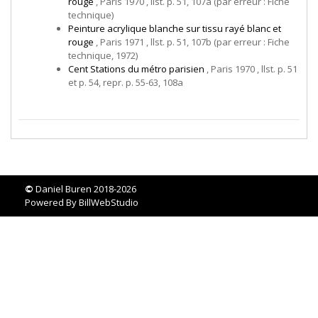
rouge
, Paris 1970 , llst. p. 51, 107a (par erreur : Fiche
technique)
Peinture acrylique blanche sur tissu rayé blanc et
rouge
, Paris 1971 , llst. p. 51, 107b (par erreur : Fiche
technique, 1972)
Cent Stations du métro parisien
, Paris 1970 , llst. p. 51
et p. 54, repr. p. 55-63, 108a
©
Daniel Buren 2018-2026
Powered By
BillWebStudio