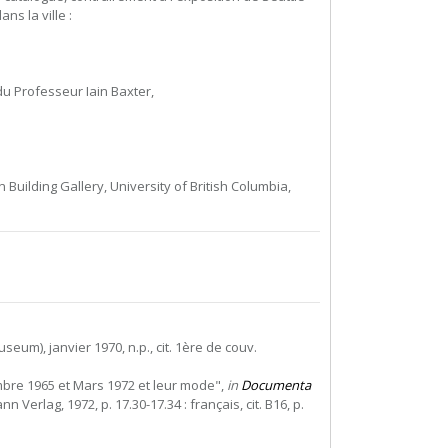
ns la ville :
du Professeur Iain Baxter,
 Building Gallery, University of British Columbia,
Museum), janvier 1970, n.p., cit. 1ère de couv.
embre 1965 et Mars 1972 et leur mode",
in
Documenta
rlag, 1972, p. 17.30-17.34 : français, cit. B16, p.