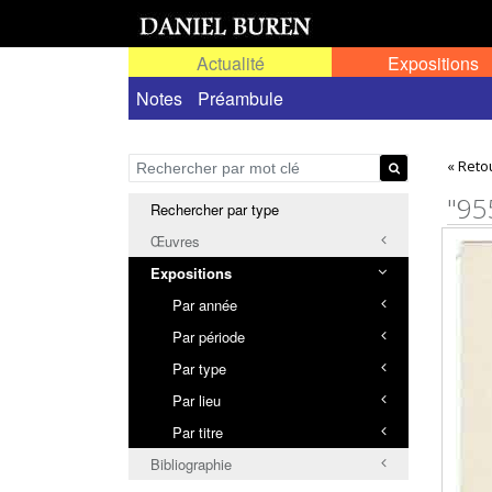
Actualité
Expositions
Toutes les expositions
Notes
Préambule
Expositions personn
« Reto
"95
Rechercher par type
Œuvres
Expositions
Par année
Par période
Par type
Par lieu
Par titre
Bibliographie