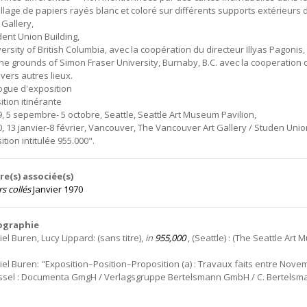
ollage de papiers rayés blanc et coloré sur différents supports extérieurs da
 Gallery,
dent Union Building,
versity of British Columbia, avec la coopération du directeur Illyas Pagonis,
the grounds of Simon Fraser University, Burnaby, B.C. avec la cooperation 
ivers autres lieux.
ogue d'exposition
ition itinérante
9, 5 sepembre- 5 octobre, Seattle, Seattle Art Museum Pavilion,
0, 13 janvier-8 février, Vancouver, The Vancouver Art Gallery / Studen Union
tion intitulée 955.000".
e(s) associée(s)
s collés
Janvier 1970
iographie
el Buren, Lucy Lippard: (sans titre),
in
955,000
, (Seattle) : (The Seattle Art 
iel Buren: "Exposition–Position–Proposition (a) : Travaux faits entre Nov
ssel : Documenta GmgH / Verlagsgruppe Bertelsmann GmbH / C. Bertelsmann Ve