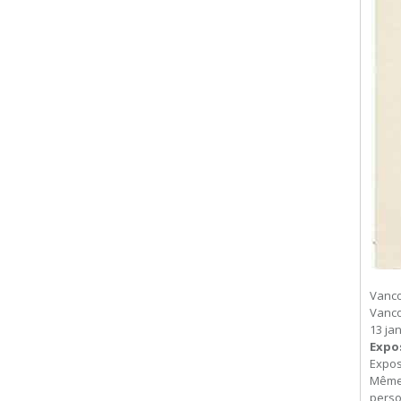
Vanco
Vanco
13 jan
Expo
Expos
Même 
perso