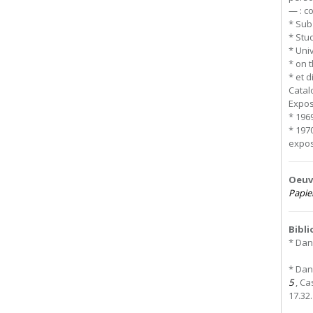
— : c
* Sub
* Stu
* Uni
* on 
* et d
Catal
Expos
* 196
* 197
exposi
Oeuvr
Papier
Bibl
* Dani
* Dan
5
, Ca
17.32.