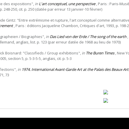
ste des expositions",
in
L'art conceptuel, une perspective
, Paris : Paris-Mu
p. 248-250, cit. p. 250 (datée par erreur 13 janvier-10 février)
ude Gintz: "Entre extrémisme et rupture, l'art conceptuel comme alternati
trement
, Paris : éditions Jacqueline Chambon, Critiques d'art, 1993, p. 198-22
ographeien / Biographies",
in
Das Lied von der Erde / The song of the earth
,
llemand, anglais, list. p. 123 (par erreur datée de 1968 au lieu de 1970)
ick Boisnard: "Classifieds / Group exhibitions",
in
The Buren Times
, New Yo
2005, section 5, p. 5-3-5-5, anglais, cit. p. 5-3
flections",
in
1974. International Avant-Garde Art at the Palais des Beaux-Art
 71, 73