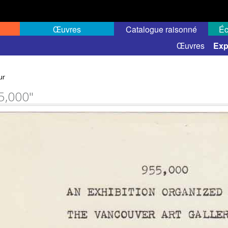
Œuvres
Catalogue raisonné
Éc
elles
Expositions de groupe
Œuvres
Exp
ur
5,000"