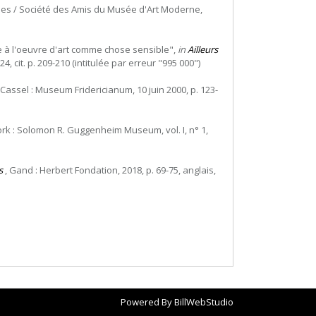
sées / Société des Amis du Musée d'Art Moderne,
ve à l'oeuvre d'art comme chose sensible",
in
Ailleurs
4, cit. p. 209-210 (intitulée par erreur "995 000")
 Cassel : Museum Fridericianum, 10 juin 2000, p. 123-
rk : Solomon R. Guggenheim Museum, vol. I, n° 1,
s
, Gand : Herbert Fondation, 2018, p. 69-75, anglais,
Powered By
BillWebStudio