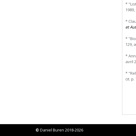
* "Li
1989, 
* Cla
et Au
* "Bi
129, a
* Ann
avril 
* "Re
cit. p.
©
Daniel Buren 2018-2026