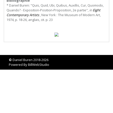
Bibliographie
* Daniel Buren: "Quis, Quid, Ubi, Quibus, Auxillis, Cur, Quomodo,
Quando? - Exposition-Position-Proposition, 2e partie",
in
Eight
Contemporary Artists
, New York : The Museum of Modern Art,
1974, p. 18-26, anglais, cit. p. 23
©
Daniel Buren 2018-2026
Powered By
BillWebStudio