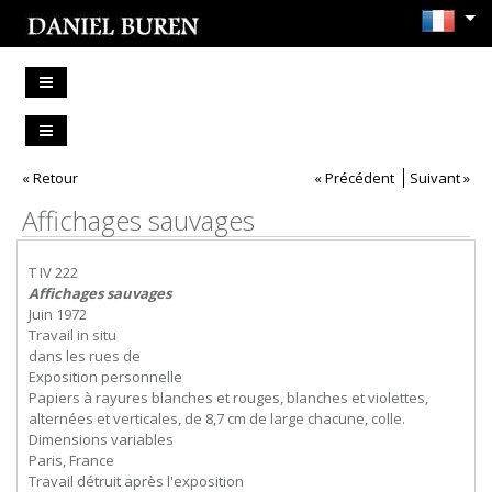
« Retour
« Précédent
Suivant »
Affichages sauvages
T IV 222
Affichages sauvages
Juin 1972
Travail in situ
dans les rues de
Exposition personnelle
Papiers à rayures blanches et rouges, blanches et violettes,
alternées et verticales, de 8,7 cm de large chacune, colle.
Dimensions variables
Paris, France
Travail détruit après l'exposition