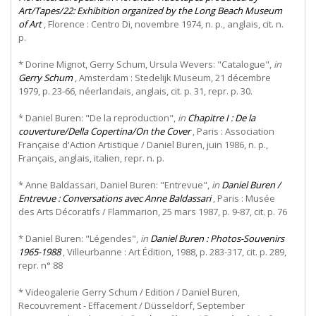
Art/Tapes/22: Exhibition organized by the Long Beach Museum
of Art
, Florence : Centro Di, novembre 1974, n. p., anglais, cit. n.
p.
* Dorine Mignot, Gerry Schum, Ursula Wevers: "Catalogue",
in
Gerry Schum
, Amsterdam : Stedelijk Museum, 21 décembre
1979, p. 23-66, néerlandais, anglais, cit. p. 31, repr. p. 30.
* Daniel Buren: "De la reproduction",
in
Chapitre I : De la
couverture/Della Copertina/On the Cover
, Paris : Association
Française d'Action Artistique / Daniel Buren, juin 1986, n. p.,
Français, anglais, italien, repr. n. p.
* Anne Baldassari, Daniel Buren: "Entrevue",
in
Daniel Buren /
Entrevue : Conversations avec Anne Baldassari
, Paris : Musée
des Arts Décoratifs / Flammarion, 25 mars 1987, p. 9-87, cit. p. 76
* Daniel Buren: "Légendes",
in
Daniel Buren : Photos-Souvenirs
1965-1988
, Villeurbanne : Art Édition, 1988, p. 283-317, cit. p. 289,
repr. n° 88
* Videogalerie Gerry Schum / Edition / Daniel Buren,
Recouvrement - Effacement / Düsseldorf, September