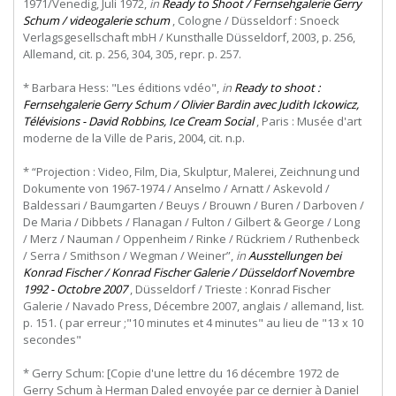
1971/Venedig, Juli 1972,
in
Ready to Shoot / Fernsehgalerie Gerry
Schum / videogalerie schum
, Cologne / Düsseldorf : Snoeck
Verlagsgesellschaft mbH / Kunsthalle Düsseldorf, 2003, p. 256,
Allemand, cit. p. 256, 304, 305, repr. p. 257.
* Barbara Hess: "Les éditions vdéo",
in
Ready to shoot :
Fernsehgalerie Gerry Schum / Olivier Bardin avec Judith Ickowicz,
Télévisions - David Robbins, Ice Cream Social
, Paris : Musée d'art
moderne de la Ville de Paris, 2004, cit. n.p.
* “Projection : Video, Film, Dia, Skulptur, Malerei, Zeichnung und
Dokumente von 1967-1974 / Anselmo / Arnatt / Askevold /
Baldessari / Baumgarten / Beuys / Brouwn / Buren / Darboven /
De Maria / Dibbets / Flanagan / Fulton / Gilbert & George / Long
/ Merz / Nauman / Oppenheim / Rinke / Rückriem / Ruthenbeck
/ Serra / Smithson / Wegman / Weiner”,
in
Ausstellungen bei
Konrad Fischer / Konrad Fischer Galerie / Düsseldorf Novembre
1992 - Octobre 2007
, Düsseldorf / Trieste : Konrad Fischer
Galerie / Navado Press, Décembre 2007, anglais / allemand, list.
p. 151. ( par erreur ;"10 minutes et 4 minutes" au lieu de "13 x 10
secondes"
* Gerry Schum: [Copie d'une lettre du 16 décembre 1972 de
Gerry Schum à Herman Daled envoyée par ce dernier à Daniel