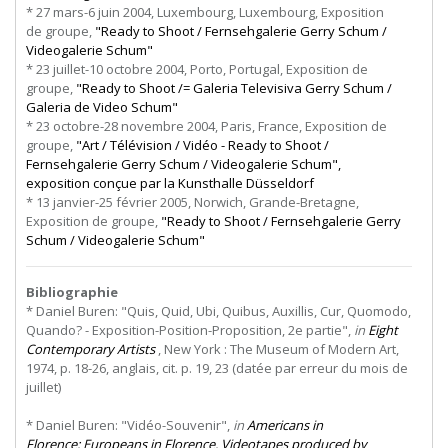
* 27 mars-6 juin 2004, Luxembourg, Luxembourg, Exposition
de groupe,
"Ready to Shoot / Fernsehgalerie Gerry Schum /
Videogalerie Schum"
* 23 juillet-10 octobre 2004, Porto, Portugal, Exposition de
groupe,
"Ready to Shoot /= Galeria Televisiva Gerry Schum /
Galeria de Video Schum"
* 23 octobre-28 novembre 2004, Paris, France, Exposition de
groupe,
"Art / Télévision / Vidéo - Ready to Shoot /
Fernsehgalerie Gerry Schum / Videogalerie Schum",
exposition conçue par la Kunsthalle Düsseldorf
* 13 janvier-25 février 2005, Norwich, Grande-Bretagne,
Exposition de groupe,
"Ready to Shoot / Fernsehgalerie Gerry
Schum / Videogalerie Schum"
Bibliographie
* Daniel Buren: "Quis, Quid, Ubi, Quibus, Auxillis, Cur, Quomodo,
Quando? - Exposition-Position-Proposition, 2e partie",
in
Eight
Contemporary Artists
, New York : The Museum of Modern Art,
1974, p. 18-26, anglais, cit. p. 19, 23 (datée par erreur du mois de
juillet)
* Daniel Buren: "Vidéo-Souvenir",
in
Americans
in
Florence: Europeans in Florence. Videotapes produced by