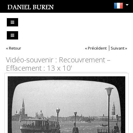
« Retour
« Précédent
Suivant »
Vidéo-souvenir : Recouvrement –
Effacement : 13 x 10'