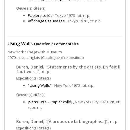
Oeuvre(s) citée(s)
Papiers collés
, Tokyo 1970 , cit. n. p.
Affichages sauvages
, Tokyo 1970 , cit. n.p.
Using Walls
Question / Commentaire
New York : The Jewish Museum
1970, n. p. : anglais (Catalogue d'exposition)
Buren, Daniel, "Statements by the artists. En fait il
faut voir...", n. p.
Exposition(s) citée(s)
"Using Walls"
, New York 1970 , cit. n.p.
Oeuvre(s) citée(s)
[Sans Titre – Papier collé]
, New York City 1970 , cit. et
repr. n.p.
Buren, Daniel, "[À propos de la biographie...]", n. p.
Exposition(s) citée(s)