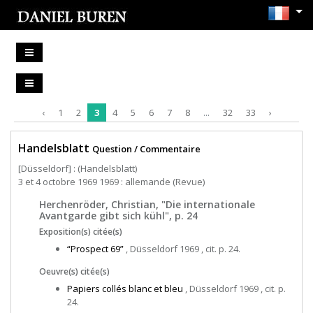
‹
1
2
3
4
5
6
7
8
...
32
33
›
Handelsblatt
Question / Commentaire
[Düsseldorf] : (Handelsblatt)
3 et 4 octobre 1969 1969 : allemande (Revue)
Herchenröder, Christian, "Die internationale
Avantgarde gibt sich kühl", p. 24
Exposition(s) citée(s)
“Prospect 69”
, Düsseldorf 1969 , cit. p. 24.
Oeuvre(s) citée(s)
Papiers collés blanc et bleu
, Düsseldorf 1969 , cit. p.
24.