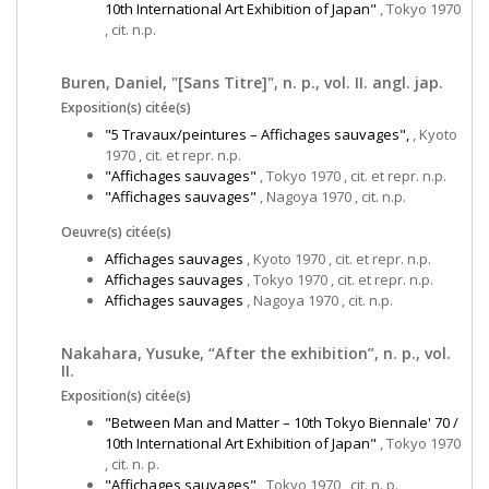
10th International Art Exhibition of Japan"
, Tokyo 1970
, cit. n.p.
Buren, Daniel, "[Sans Titre]", n. p., vol. II. angl. jap.
Exposition(s) citée(s)
"5 Travaux/peintures – Affichages sauvages",
, Kyoto
1970 , cit. et repr. n.p.
"Affichages sauvages"
, Tokyo 1970 , cit. et repr. n.p.
"Affichages sauvages"
, Nagoya 1970 , cit. n.p.
Oeuvre(s) citée(s)
Affichages sauvages
, Kyoto 1970 , cit. et repr. n.p.
Affichages sauvages
, Tokyo 1970 , cit. et repr. n.p.
Affichages sauvages
, Nagoya 1970 , cit. n.p.
Nakahara, Yusuke, “After the exhibition”, n. p., vol.
II.
Exposition(s) citée(s)
"Between Man and Matter – 10th Tokyo Biennale' 70 /
10th International Art Exhibition of Japan"
, Tokyo 1970
, cit. n. p.
"Affichages sauvages"
, Tokyo 1970 , cit. n. p.