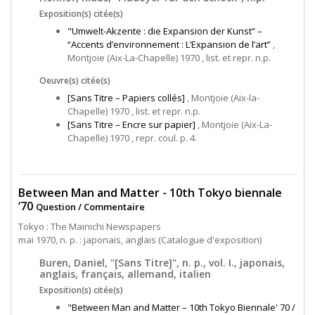
Exposition(s) citée(s)
"Umwelt-Akzente : die Expansion der Kunst” –
“Accents d’environnement : L’Expansion de l’art”
,
Montjoie (Aix-La-Chapelle) 1970 , list. et repr. n.p.
Oeuvre(s) citée(s)
[Sans Titre – Papiers collés]
, Montjoie (Aix-la-
Chapelle) 1970 , list. et repr. n.p.
[Sans Titre – Encre sur papier]
, Montjoie (Aix-La-
Chapelle) 1970 , repr. coul. p. 4.
Between Man and Matter - 10th Tokyo biennale
‘70
Question / Commentaire
Tokyo : The Mainichi Newspapers
mai 1970, n. p. : japonais, anglais (Catalogue d'exposition)
Buren, Daniel, "[Sans Titre]", n. p., vol. I., japonais,
anglais, français, allemand, italien
Exposition(s) citée(s)
"Between Man and Matter – 10th Tokyo Biennale' 70 /