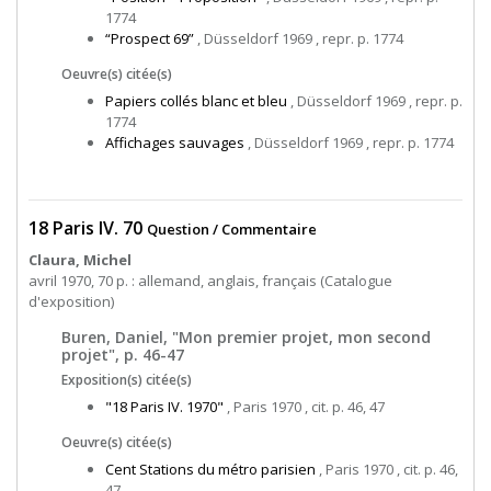
1774
“Prospect 69”
, Düsseldorf 1969 , repr. p. 1774
Oeuvre(s) citée(s)
Papiers collés blanc et bleu
, Düsseldorf 1969 , repr. p.
1774
Affichages sauvages
, Düsseldorf 1969 , repr. p. 1774
18 Paris IV. 70
Question / Commentaire
Claura, Michel
avril 1970, 70 p. : allemand, anglais, français (Catalogue
d'exposition)
Buren, Daniel, "Mon premier projet, mon second
projet", p. 46-47
Exposition(s) citée(s)
"18 Paris IV. 1970"
, Paris 1970 , cit. p. 46, 47
Oeuvre(s) citée(s)
Cent Stations du métro parisien
, Paris 1970 , cit. p. 46,
47