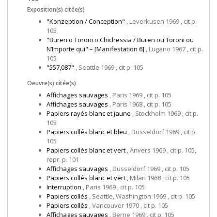
Exposition(s) citée(s)
"Konzeption / Conception"
, Leverkusen 1969 , cit p.
105
"Buren o Toroni o Chichessia / Buren ou Toroni ou
N’Importe qui" – [Manifestation 6]
, Lugano 1967 , cit p.
105
"557,087"
, Seattle 1969 , cit p. 105
Oeuvre(s) citée(s)
Affichages sauvages
, Paris 1969 , cit p. 105
Affichages sauvages
, Paris 1968 , cit p. 105
Papiers rayés blanc et jaune
, Stockholm 1969 , cit p.
105
Papiers collés blanc et bleu
, Düsseldorf 1969 , cit p.
105
Papiers collés blanc et vert
, Anvers 1969 , cit p. 105,
repr. p. 101
Affichages sauvages
, Düsseldorf 1969 , cit p. 105
Papiers collés blanc et vert
, Milan 1968 , cit p. 105
Interruption
, Paris 1969 , cit p. 105
Papiers collés
, Seattle, Washington 1969 , cit p. 105
Papiers collés
, Vancouver 1970 , cit p. 105
Affichages sauvages
, Berne 1969 , cit p. 105