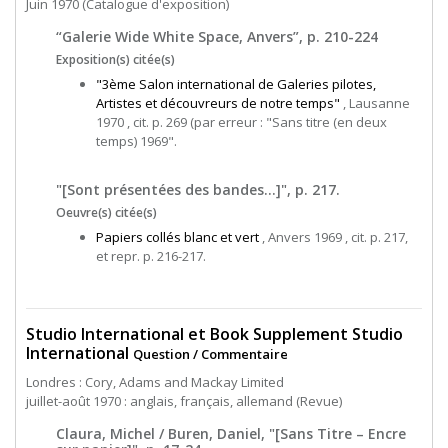
Juin 1970 (Catalogue d'exposition)
“Galerie Wide White Space, Anvers”, p. 210-224
Exposition(s) citée(s)
"3ème Salon international de Galeries pilotes,
Artistes et découvreurs de notre temps"
, Lausanne
1970 , cit. p. 269 (par erreur : "Sans titre (en deux
temps) 1969".
"[Sont présentées des bandes...]", p. 217.
Oeuvre(s) citée(s)
Papiers collés blanc et vert
, Anvers 1969 , cit. p. 217,
et repr. p. 216-217.
Studio International et Book Supplement Studio
International
Question / Commentaire
Londres : Cory, Adams and Mackay Limited
juillet-août 1970 : anglais, français, allemand (Revue)
Claura, Michel / Buren, Daniel, "[Sans Titre – Encre