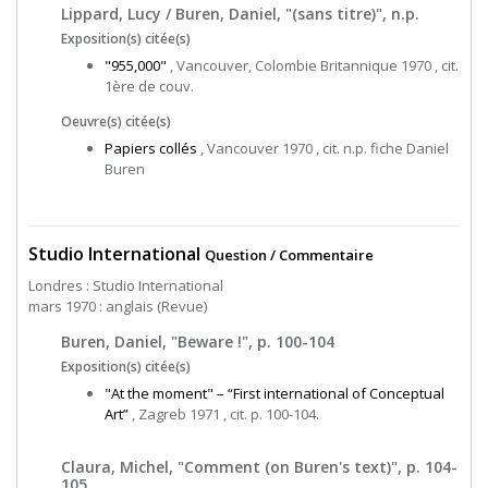
Lippard, Lucy / Buren, Daniel, "(sans titre)", n.p.
Exposition(s) citée(s)
"955,000"
, Vancouver, Colombie Britannique 1970 , cit.
1ère de couv.
Oeuvre(s) citée(s)
Papiers collés
, Vancouver 1970 , cit. n.p. fiche Daniel
Buren
Studio International
Question / Commentaire
Londres : Studio International
mars 1970 : anglais (Revue)
Buren, Daniel, "Beware !", p. 100-104
Exposition(s) citée(s)
"At the moment" – “First international of Conceptual
Art”
, Zagreb 1971 , cit. p. 100-104.
Claura, Michel, "Comment (on Buren's text)", p. 104-
105