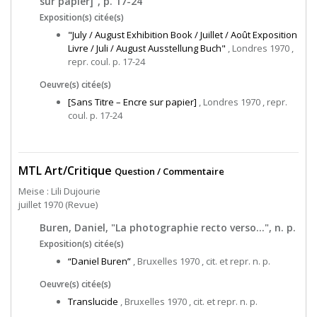
sur papier]", p. 17-24
Exposition(s) citée(s)
"July / August Exhibition Book / Juillet / Août Exposition
Livre / Juli / August Ausstellung Buch"
, Londres 1970 ,
repr. coul. p. 17-24
Oeuvre(s) citée(s)
[Sans Titre – Encre sur papier]
, Londres 1970 , repr.
coul. p. 17-24
MTL Art/Critique
Question / Commentaire
Meise : Lili Dujourie
juillet 1970 (Revue)
Buren, Daniel, "La photographie recto verso…", n. p.
Exposition(s) citée(s)
“Daniel Buren”
, Bruxelles 1970 , cit. et repr. n. p.
Oeuvre(s) citée(s)
Translucide
, Bruxelles 1970 , cit. et repr. n. p.