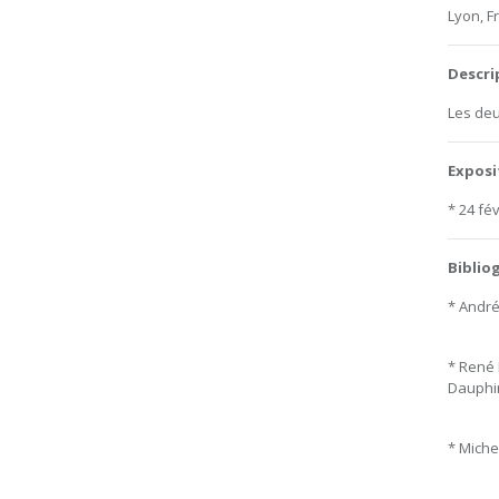
Lyon, F
Descri
Les deu
Exposi
* 24 fé
Biblio
* André
* René
Dauphiné
* Miche