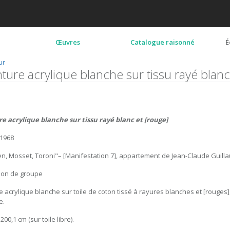
Œuvres
Catalogue raisonné
É
ur
nture acrylique blanche sur tissu rayé blanc
e acrylique blanche sur tissu rayé blanc et [rouge]
 1968
en, Mosset, Toroni"– [Manifestation 7], appartement de Jean-Claude Guill
ion de groupe
e acrylique blanche sur toile de coton tissé à rayures blanches et [rouges], 
e.
 200,1 cm (sur toile libre).