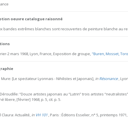
rance
ption oeuvre catalogue raisonné
x bandes extrêmes blanches sont recouvertes de peinture blanche au re
tions
vrier-2 mars 1968, Lyon, France, Exposition de groupe,
"Buren, Mosset, Toro
graphie
 Mure: [Le spectateur Lyonnais - Nihilistes et Japonais],
in
Résonance
, Lyon,
 Déroudille: “Douze artistes japonais au “Lutrin” trois artistes “neutraliste
 libere, [février] 1968, p. 5, cit. p. 5.
l Claura: Actualité,
in
VH 101
, Paris : Éditions Esselier, n° 5, printemps 1971, p. 