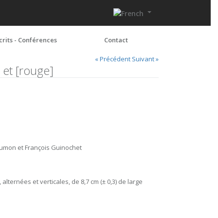
crits - Conférences
Contact
« Précédent
Suivant »
 et [rouge]
aumon et François Guinochet
alternées et verticales, de 8,7 cm (± 0,3) de large