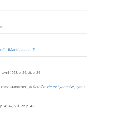
cto.
ni" – [Manifestation 7]
 avril 1968, p. 24, cit. p. 24
s” chez Guinochet”,
in
Dernière Heure Lyonnaise
, Lyon :
41-47, 5 ill., cit. p. 45.