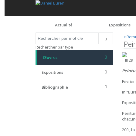
Actualité
Expositions
« Reto
Pei
Rechercher par type
Œuvres
T III 29
Peintur
Expositions
Février
Bibliographie
in "Bur
Exposit
Peintur
chacun
200 ,1 x