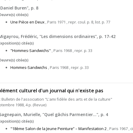
"Daniel Buren", p. 8
Oeuvre(s) citée(s)
Une Pièce en Deux
, Paris 1971 , repr. coul. p. 8, list. p. 77
Migayrou, Frédéric, "Les dimensions ordinaires", p. 17-42
Exposition(s) citée(s)
"Hommes-Sandwichs"
, Paris 1968 , repr. p. 33
Oeuvre(s) citée(s)
Hommes-Sandwichs
, Paris 1968 , repr. p. 33
lément culturel d'un journal qui n'existe pas
: Bulletin de l'association "L'ami fidèle des arts et de la culture"
ptembre 1988, 4 p. (Revue)
Gagnepain, Murielle, "Quel gâchis Parmentier...", p. 4
Exposition(s) citée(s)
"18ème Salon de la Jeune Peinture” – Manifestation 2
, Paris 1967 , ci