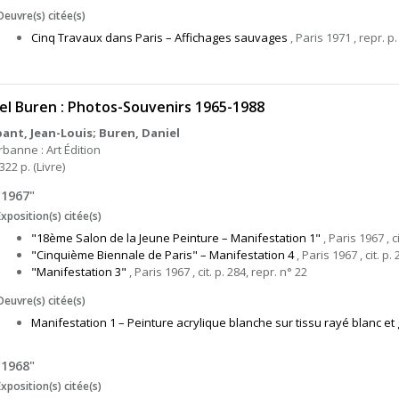
Oeuvre(s) citée(s)
Cinq Travaux dans Paris – Affichages sauvages
, Paris 1971 , repr. p
el Buren : Photos-Souvenirs 1965-1988
nt, Jean-Louis; Buren, Daniel
rbanne : Art Édition
322 p. (Livre)
"1967"
Exposition(s) citée(s)
"18ème Salon de la Jeune Peinture – Manifestation 1"
, Paris 1967 , c
"Cinquième Biennale de Paris" – Manifestation 4
, Paris 1967 , cit. p.
"Manifestation 3"
, Paris 1967 , cit. p. 284, repr. n° 22
Oeuvre(s) citée(s)
Manifestation 1 – Peinture acrylique blanche sur tissu rayé blanc et g
"1968"
Exposition(s) citée(s)