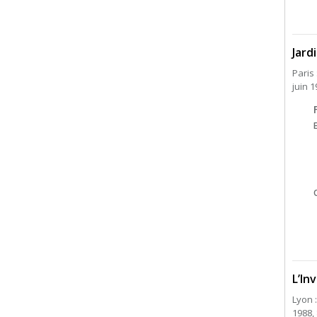
Jard
Paris 
juin 
L’In
Lyon 
1988,