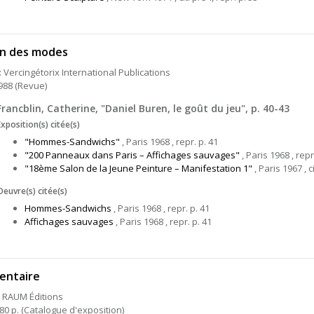
in des modes
: Vercingétorix International Publications
1988 (Revue)
Francblin, Catherine, "Daniel Buren, le goût du jeu", p. 40-43
Exposition(s) citée(s)
"Hommes-Sandwichs"
, Paris 1968 , repr. p. 41
"200 Panneaux dans Paris – Affichages sauvages"
, Paris 1968 , repr
"18ème Salon de la Jeune Peinture – Manifestation 1"
, Paris 1967 , ci
Oeuvre(s) citée(s)
Hommes-Sandwichs
, Paris 1968 , repr. p. 41
Affichages sauvages
, Paris 1968 , repr. p. 41
ventaire
: RAUM Éditions
 80 p. (Catalogue d'exposition)