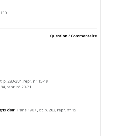
. 130
Question / Commentaire
it. p. 283-284, repr. n° 15-19
 284, repr. n° 20-21
ris clair
, Paris 1967 , cit. p. 283, repr. n° 15