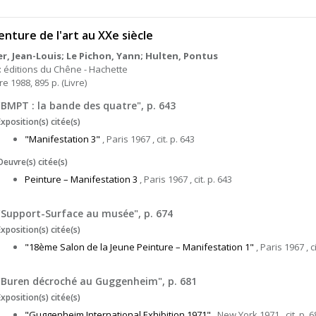
enture de l'art au XXe siècle
er, Jean-Louis; Le Pichon, Yann; Hulten, Pontus
 : éditions du Chêne - Hachette
e 1988, 895 p. (Livre)
"BMPT : la bande des quatre", p. 643
Exposition(s) citée(s)
"Manifestation 3"
, Paris 1967 , cit. p. 643
Oeuvre(s) citée(s)
Peinture – Manifestation 3
, Paris 1967 , cit. p. 643
"Support-Surface au musée", p. 674
Exposition(s) citée(s)
"18ème Salon de la Jeune Peinture – Manifestation 1"
, Paris 1967 , ci
"Buren décroché au Guggenheim", p. 681
Exposition(s) citée(s)
"Guggenheim International Exhibition 1971"
, New York 1971 , cit. p. 6