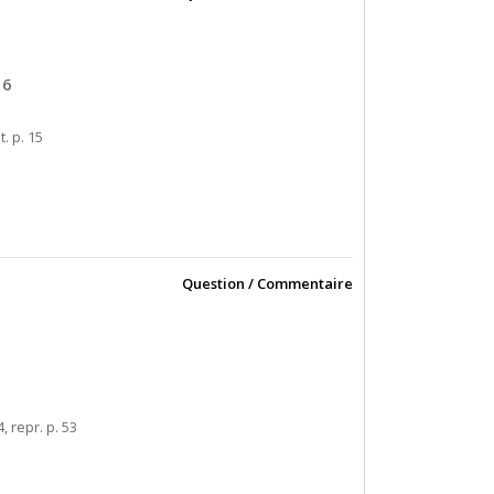
16
t. p. 15
Question / Commentaire
4, repr. p. 53