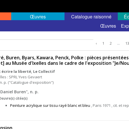
Œuvres
Catalogue raisonné
Éc
Œuvres
Exp
‹
1
2
...
1
é, Buren, Byars, Kawara, Penck, Polke : pièces présentées d
let] au Musée d'Ixelles dans le cadre de l'exposition "Je/No
écrire la liberté, Le Collectif
lles : SPRL Yves Gevaert
n. p. ("Catalogue d'exposition")
"Daniel Buren", n. p.
Oeuvre(s) citée(s)
Peinture acrylique sur tissu rayé blanc et bleu
, Paris 1971 , cit. et rep
nsion