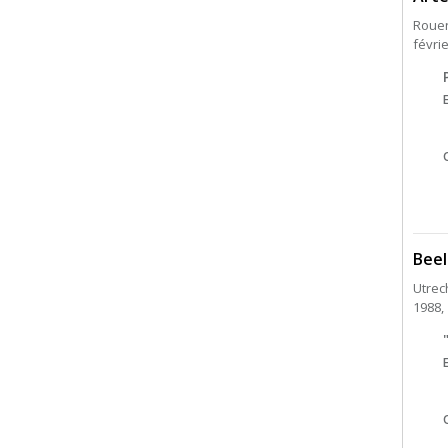
Roue
févri
Beel
Utrec
1988,