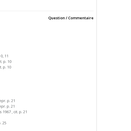
Question / Commentaire
10, 11
t. p. 10
t. p. 10
epr. p. 21
epr. p. 21
s 1967 , cit. p. 21
p. 25