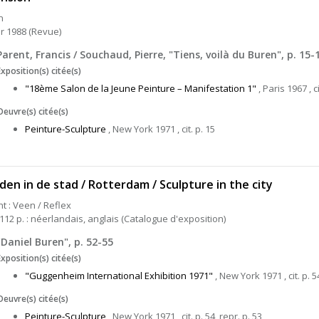
n
er 1988 (Revue)
Parent, Francis / Souchaud, Pierre, "Tiens, voilà du Buren", p. 15-
Exposition(s) citée(s)
"18ème Salon de la Jeune Peinture – Manifestation 1"
, Paris 1967 , ci
Oeuvre(s) citée(s)
Peinture-Sculpture
, New York 1971 , cit. p. 15
den in de stad / Rotterdam / Sculpture in the city
ht : Veen / Reflex
 112 p. : néerlandais, anglais (Catalogue d'exposition)
"Daniel Buren", p. 52-55
Exposition(s) citée(s)
"Guggenheim International Exhibition 1971"
, New York 1971 , cit. p. 5
Oeuvre(s) citée(s)
Peinture-Sculpture
, New York 1971 , cit. p. 54, repr. p. 53