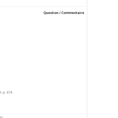
Question / Commentaire
t. p. 674
81