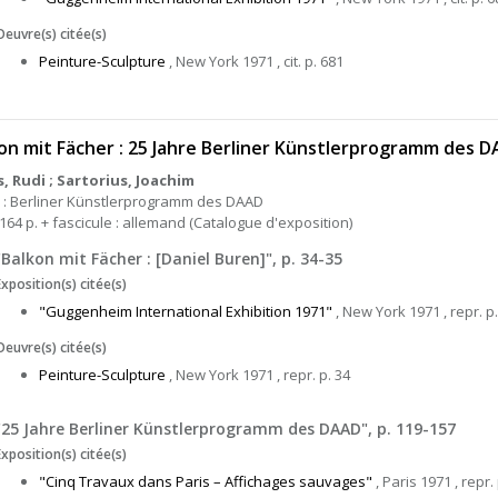
Oeuvre(s) citée(s)
Peinture-Sculpture
, New York 1971 , cit. p. 681
on mit Fächer : 25 Jahre Berliner Künstlerprogramm des 
, Rudi ; Sartorius, Joachim
n : Berliner Künstlerprogramm des DAAD
 164 p. + fascicule : allemand (Catalogue d'exposition)
"Balkon mit Fächer : [Daniel Buren]", p. 34-35
Exposition(s) citée(s)
"Guggenheim International Exhibition 1971"
, New York 1971 , repr. p.
Oeuvre(s) citée(s)
Peinture-Sculpture
, New York 1971 , repr. p. 34
"25 Jahre Berliner Künstlerprogramm des DAAD", p. 119-157
Exposition(s) citée(s)
"Cinq Travaux dans Paris – Affichages sauvages"
, Paris 1971 , repr.