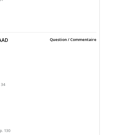
DAAD
Question / Commentaire
 34
 p. 130