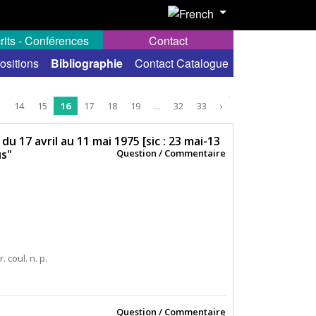
rits - Conférences
Contact
ositions
Bibliographie
Contact Catalogue
3
14
15
16
17
18
19
...
32
33
›
u 17 avril au 11 mai 1975 [sic : 23 mai-13
us"
Question / Commentaire
r. coul. n. p.
Question / Commentaire