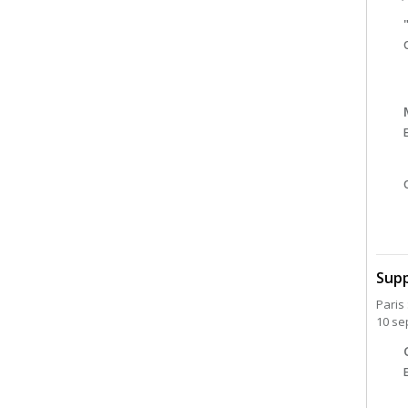
Supp
Paris 
10 se