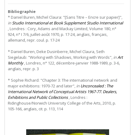
Bibliographie
* Daniel Buren, Michel Claura: "[Sans Titre – Encre sur papier]",
in
Studio International et Book Supplement Studio International
, Londres : Cory, Adams and Mackay Limited, Volume 180, n°
924, n° I 7/6, juillet-août 1970, p. 17-24, anglais, français,
allemand, repr. coul. p. 17-24
* Daniel Buren, Deke Dusinberre, Michel Claura, Seth
Siegelaub: "Working with Shadows, Working with Words",
in
Art
Monthly
, Londres, n° 122, décembre-janvier 1988-1989, p. 3-6,
anglais, repr. p. 3
* Sophie Richard: "Chapter 3: The international network and
major exhibitions: 1970-72 and later",
in
Unconcealed : The
International Network of Conceptual Artists 1967-77. Dealers,
Exhibitions and Public Collections
, Londres :
Ridinghouse/Norwich University College of the Arts, 2010, p.
105-166, anglais, cit. p. 113, 114