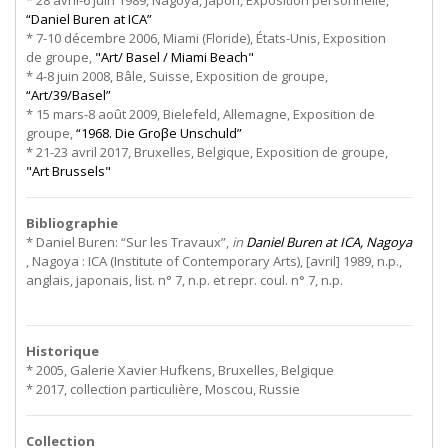
* 28 avril-6 juin 1989, Nagoya, Japon, Exposition personnelle,
“Daniel Buren at ICA”
* 7-10 décembre 2006, Miami (Floride), États-Unis, Exposition
de groupe,
"Art/ Basel / Miami Beach"
* 4-8 juin 2008, Bâle, Suisse, Exposition de groupe,
“Art/39/Basel”
* 15 mars-8 août 2009, Bielefeld, Allemagne, Exposition de
groupe,
“1968. Die Groβe Unschuld”
* 21-23 avril 2017, Bruxelles, Belgique, Exposition de groupe,
"Art Brussels"
Bibliographie
* Daniel Buren: “Sur les Travaux”,
in
Daniel Buren at ICA, Nagoya
, Nagoya : ICA (Institute of Contemporary Arts), [avril] 1989, n.p.,
anglais, japonais, list. n° 7, n.p. et repr. coul. n° 7, n.p.
Historique
* 2005, Galerie Xavier Hufkens, Bruxelles, Belgique
* 2017, collection particulière, Moscou, Russie
Collection