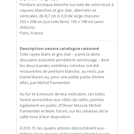
Peinture acrylique blanche sur toile de coton tissé à
rayures blanches et gris clair, alternées et
verticales, de 8,7 cm (± 0,3) de large chacune.
203 x 208 cm (sur toile libre). 192 x 198 cm (avec
châssis).
Paris, France
Description oeuvre catalogue raisonné
Toile rayée blanc et gris clair – parmi la demi-
douzaine exécutée pendant le vernissage – dont
les deux bandes extrêmes colorées ont été
recouvertes de peinture blanche, au recto, par
Daniel Buren ou, pour une petite partie d’entre
elles, par Michel Parmentier.
Au fur et à mesure de leur exécution, ces toiles
furent accrochées aux côtés de celles, peintes
également en public, d’Olivier Mosset, Michel
Parmentier et Niele Toroni, sur les cimaises de la
salle mise à leur disposition.
À 20 h 15, les quatre artistes décrochèrent eux-
mêmes leurs œuvres et les remplacèrent par une