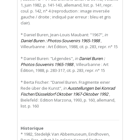
1, juin 1982, p. 141-143, allemand, list. p. 141, repr.
coul. p. 142, n° 4 (reproduction : image inversée
gauche / droite ; indiqué par erreur : bleu et gris
clair).
* Daniel Buren, Jean-Louis Maubant: "1967",
in
Daniel Buren : Photos-Souvenirs 1965-1988
,
Villeurbanne : Art Édition, 1988, cit. p. 283, repr. n° 15
* Daniel Buren: "Légendes",
in
Daniel Buren :
Photos-Souvenirs 1965-1988
, Villeurbanne : Art
Édition, 1988, p. 283-317, cit. p. 283, repr. n° 15
* Berta Fischer: "Daniel Buren. Fragmente einer
Rede über die Kunst",
in
Ausstellungen bei Konrad
Fischer/Düsseldorf Oktober 1967-Oktober 1992
,
Bielefeld : Edition Marzona, 1993, p. 160, allemand,
list. p. 160
Historique
* 1982, Stedelijk Van Abbemuseum, Eindhoven,
Pays-Bas, achat à la galerie Konrad Fischer,