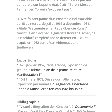
banderole sur laquelle était écrit : “Buren, Mosset,
Parmentier, Toroni, n’exposent pas”.
Œuvre faisant partie d’un ensemble indissociable
de 18 peintures, de juillet 1966 à décembre 1981,
intitulé “Fragmente einer Rede über die Kunst”,
constitué en 1979 par le galeriste Konrad Fischer, de
Düsseldorf, complété par ce dernier en 1981 et
acquis en 1982 par le Van Abbemuseum,
Eindhoven.
Expositions
* 3-25 janvier 1967, Paris, France, Exposition de
groupe,
"18ème Salon de la Jeune Peinture –
Manifestation 1"
* 10-31 mars 1979, Düsseldorf, Allemagne,
Exposition personnelle,
"Fragmente einer Rede
über die Kunst - Arbeiten von 1965 bis 1979”
Bibliographie
* "Visuelle Biografien der Künstler",
in
Documenta 7
, Cassel : D + V Paul Dierichs GmbH & Co KG, Volume