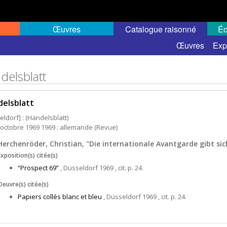
Œuvres
Catalogue raisonné
Éc
Œuvres
Exp
delsblatt
elsblatt
eldorf] : (Handelsblatt)
4 octobre 1969 1969 : allemande (Revue)
Herchenröder, Christian, "Die internationale Avantgarde gibt sich
Exposition(s) citée(s)
“Prospect 69”
, Düsseldorf 1969 , cit. p. 24.
Oeuvre(s) citée(s)
Papiers collés blanc et bleu
, Düsseldorf 1969 , cit. p. 24.