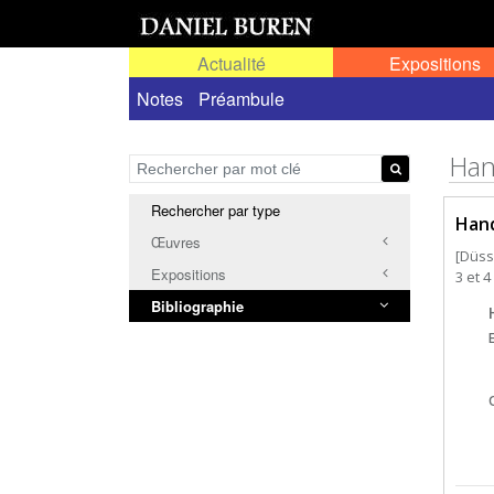
Actualité
Expositions
Notes
Préambule
Han
Rechercher par type
Hand
Œuvres
[Düss
Expositions
3 et 
Bibliographie