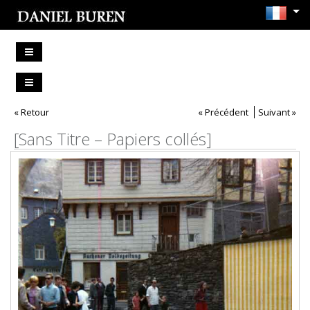
« Retour
« Précédent
Suivant »
[Sans Titre – Papiers collés]