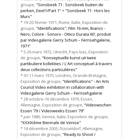
groupe,
"Sonsbeek 71 : Sonsbeek buiten de
perken, Deel1/Part 1" = "Sonsbeek 71 : Hors les
Murs"
* 19-20 février 1971, Rome, Italie, Exposition de
groupe,
"Identifications", Film 16 mm, Bianco -
Nero, Colore - Sonoro - Ottico Durata 60', produit
par Videogalerie Gerry Schum – Fernsehgalerie,
1971”
* 5-26 mars 1972, Utrecht, Pays-bas, Exposition
de groupe,
"Konseptuelle kunst uit twee
partikuliere kollekties / L'Art conceptuel à travers
deux collections particulières"
* 01-11 mars 1973, Londres, Grande-Bretagne,
Exposition de groupe,
"Identifications"
-
An
Arts
Council Video exhibition in collaboration with
Videogalerie Gerry Schum – Fernsehgalerie
* 28 octobre-16 décembre 1979, Essen,
Allemagne, Exposition de groupe,
“Videowochen
Essen ‘79 / Videoweeks Essen ‘79”
* juin 1980, Venise, Italie, Exposition de groupe,
"XXXIXème Biennale de Venise"
* 14 décembre 2003, Düsseldorf, Allemagne,
Exposition de groupe,
"Ready to Shoot /