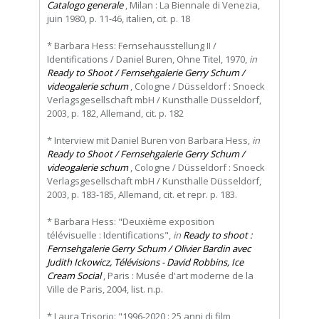
Catalogo generale
, Milan : La Biennale di Venezia,
juin 1980, p. 11-46, italien, cit. p. 18
* Barbara Hess: Fernsehausstellung II /
Identifications / Daniel Buren, Ohne Titel, 1970,
in
Ready to Shoot / Fernsehgalerie Gerry Schum /
videogalerie schum
, Cologne / Düsseldorf : Snoeck
Verlagsgesellschaft mbH / Kunsthalle Düsseldorf,
2003, p. 182, Allemand, cit. p. 182
* Interview mit Daniel Buren von Barbara Hess,
in
Ready to Shoot / Fernsehgalerie Gerry Schum /
videogalerie schum
, Cologne / Düsseldorf : Snoeck
Verlagsgesellschaft mbH / Kunsthalle Düsseldorf,
2003, p. 183-185, Allemand, cit. et repr. p. 183.
* Barbara Hess: "Deuxième exposition
télévisuelle : Identifications",
in
Ready to shoot :
Fernsehgalerie Gerry Schum / Olivier Bardin avec
Judith Ickowicz, Télévisions - David Robbins, Ice
Cream Social
, Paris : Musée d'art moderne de la
Ville de Paris, 2004, list. n.p.
* Laura Trisorio: "1996-2020 : 25 anni di film