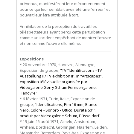
prévenus, manifestèrent leur mécontentement
pour ce qui leur semblait avoir été une “erreur” et
pouvait leur être attribuée à tort.
Annihilation de la perception du travail, les
téléspectateurs ayant perçu cette perturbation
comme un incident empêchant de montrer l’œuvre
et non comme l’œuvre elle-même.
Expositions
* 20 novembre 1970, Hanovre, Allemagne,
Exposition de groupe,
"TV “Identifications –TV
Ausstellung II / TV exhibition II”, in “Artscapes”,
exposition télévisuelle organisée par
Videogalerie Gerry Schum Fernsehgalerie,
Hanovre"
* 6 février 1971, Turin, Italie, Exposition de
groupe,
"Identifications, Film 16 mm, Bianco -
Nero, Colore - Sonoro - Ottico, Durata 60' ",
produit par Videogalerie Schum, Düsseldorf
* 19 juin-15 août 1971, Almelo, Amsterdam,
Arnhem, Dordrecht, Groningen, Haarlem, Leiden,
Maastricht, Rotterdam, Pays-bas, Exposition de