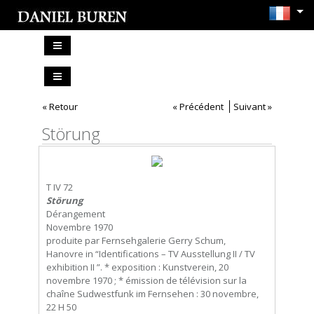
« Retour
« Précédent
Suivant »
Störung
T IV 72
Störung
Dérangement
Novembre 1970
produite par Fernsehgalerie Gerry Schum,
Hanovre in “Identifications – TV Ausstellung II / TV
exhibition II ”. * exposition : Kunstverein, 20
novembre 1970 ; * émission de télévision sur la
chaîne Sudwestfunk im Fernsehen : 30 novembre,
22 H 50