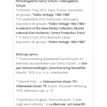
Fernsehgalerie Gerry Schum / videogalerie
Schum
* 6 février-7 mai 2012, Paris, France, Exposition
de groupe,
“Video Vintage. 1963-1983”
* 21 septembre 2012, Karlsruhe, Allemagne,
Exposition de groupe,
“Video Vintage 1963-1983 /
A selection of the New Media Collection, Musée
national d’art moderne, Centre Pompidou, Paris”
* 17 avril-27 juin 2013, Beyrouth, Liban,
Exposition de groupe,
“Video Vintage 1963-1983”
Bibliographie
* "Teetoonstelling: Beeldende kunstenaars en
televisie; de activiteiten van Gerry Schum",
in
Een
jaar tentoonstellingen: Utrechtse kring Neudeflat
,
Utrecht, 1972, n. p., n. p., néerlandais
* Zdenek Felix: ,
in
Videowochen Essen ‘79 /
Videoweeks Essen ‘79
, Essen : Museum Folkwang,
1979, allemand, repr. p. 72
* Gianfranco Dogliani, Teresa Ricasoli: "L'arte
negli anni settanta",
in
La Biennale : arti visive'80 -