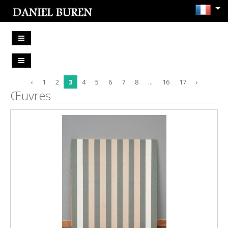
‹
1
2
3
4
5
6
7
8
...
16
17
›
Œuvres