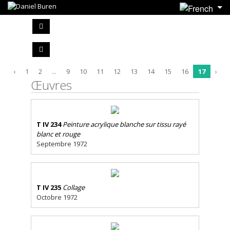
‹
1
2
...
9
10
11
12
13
14
15
16
17
›
Œuvres
T IV 234
Peinture acrylique blanche sur tissu rayé
blanc et rouge
Septembre 1972
T IV 235
Collage
Octobre 1972