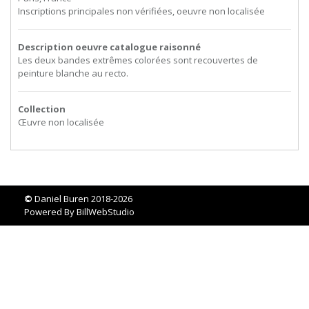
Inscriptions principales non vérifiées, oeuvre non localisée
Description oeuvre catalogue raisonné
Les deux bandes extrêmes colorées sont recouvertes de
peinture blanche au recto.
Collection
Œuvre non localisée
©
Daniel Buren 2018-2026
Powered By
BillWebStudio