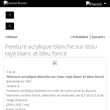
« Retour
« Précédent
Suivant »
Peinture acrylique blanche sur tissu
rayé blanc et bleu foncé
T III 20
Peinture acrylique blanche sur tissu rayé blanc et bleu foncé
[Décembre] 1967
réalisé à
Peinture acrylique blanche sur toile de coton tissé à rayures
blanches et bleu foncé, alternées et verticales de 8,7 cm (± 0,3) de
large chacune.
[230 x 200,1 cm].
Paris, France