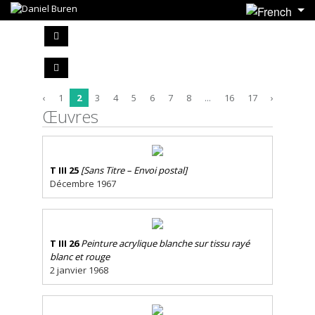
‹
1
2
3
4
5
6
7
8
...
16
17
›
Œuvres
T III 25
[Sans Titre – Envoi postal]
Décembre 1967
T III 26
Peinture acrylique blanche sur tissu rayé
blanc et rouge
2 janvier 1968