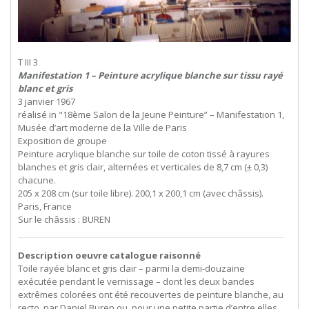
T III 3
Manifestation 1 – Peinture acrylique blanche sur tissu rayé
blanc et gris
3 janvier 1967
réalisé in "18ème Salon de la Jeune Peinture” – Manifestation 1,
Musée d’art moderne de la Ville de Paris
Exposition de groupe
Peinture acrylique blanche sur toile de coton tissé à rayures
blanches et gris clair, alternées et verticales de 8,7 cm (± 0,3)
chacune.
205 x 208 cm (sur toile libre). 200,1 x 200,1 cm (avec châssis).
Paris, France
Sur le châssis : BUREN
Description oeuvre catalogue raisonné
Toile rayée blanc et gris clair – parmi la demi-douzaine
exécutée pendant le vernissage – dont les deux bandes
extrêmes colorées ont été recouvertes de peinture blanche, au
recto, par Daniel Buren ou, pour une petite partie d’entre elles,