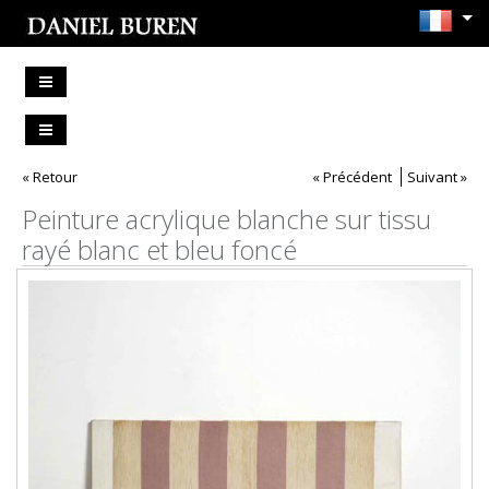
« Retour
« Précédent
Suivant »
Peinture acrylique blanche sur tissu
rayé blanc et bleu foncé