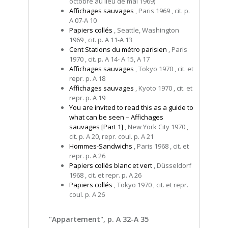
octobre au lieu de mai 1969)
Affichages sauvages
, Paris 1969 , cit. p.
A 07-A 10
Papiers collés
, Seattle, Washington
1969 , cit. p. A 11-A 13
Cent Stations du métro parisien
, Paris
1970 , cit. p. A 14- A 15, A 17
Affichages sauvages
, Tokyo 1970 , cit. et
repr. p. A 18
Affichages sauvages
, Kyoto 1970 , cit. et
repr. p. A 19
You are invited to read this as a guide to
what can be seen – Affichages
sauvages [Part 1]
, New York City 1970 ,
cit. p. A 20, repr. coul. p. A 21
Hommes-Sandwichs
, Paris 1968 , cit. et
repr. p. A 26
Papiers collés blanc et vert
, Düsseldorf
1968 , cit. et repr. p. A 26
Papiers collés
, Tokyo 1970 , cit. et repr.
coul. p. A 26
"Appartement", p. A 32-A 35