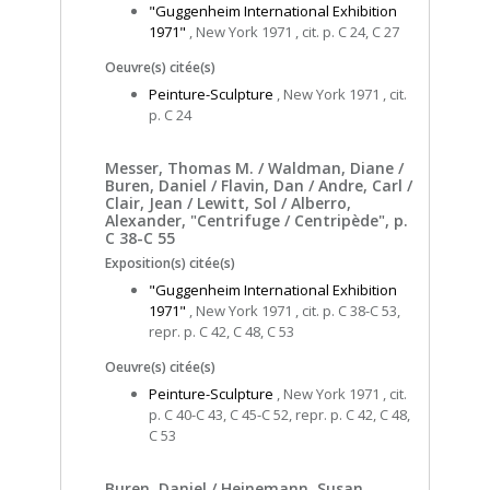
"Guggenheim International Exhibition
1971"
, New York 1971 , cit. p. C 24, C 27
Oeuvre(s) citée(s)
Peinture-Sculpture
, New York 1971 , cit.
p. C 24
Messer, Thomas M. / Waldman, Diane /
Buren, Daniel / Flavin, Dan / Andre, Carl /
Clair, Jean / Lewitt, Sol / Alberro,
Alexander, "Centrifuge / Centripède", p.
C 38-C 55
Exposition(s) citée(s)
"Guggenheim International Exhibition
1971"
, New York 1971 , cit. p. C 38-C 53,
repr. p. C 42, C 48, C 53
Oeuvre(s) citée(s)
Peinture-Sculpture
, New York 1971 , cit.
p. C 40-C 43, C 45-C 52, repr. p. C 42, C 48,
C 53
Buren, Daniel / Heinemann, Susan,