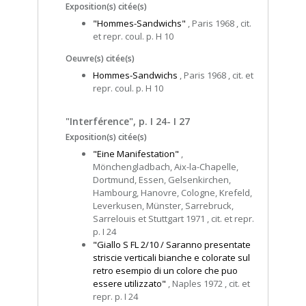
Exposition(s) citée(s)
"Hommes-Sandwichs"
, Paris 1968 , cit.
et repr. coul. p. H 10
Oeuvre(s) citée(s)
Hommes-Sandwichs
, Paris 1968 , cit. et
repr. coul. p. H 10
"Interférence", p. I 24- I 27
Exposition(s) citée(s)
"Eine Manifestation"
,
Mönchengladbach, Aix-la-Chapelle,
Dortmund, Essen, Gelsenkirchen,
Hambourg, Hanovre, Cologne, Krefeld,
Leverkusen, Münster, Sarrebruck,
Sarrelouis et Stuttgart 1971 , cit. et repr.
p. I 24
"Giallo S FL 2/10 / Saranno presentate
striscie verticali bianche e colorate sul
retro esempio di un colore che puo
essere utilizzato"
, Naples 1972 , cit. et
repr. p. I 24