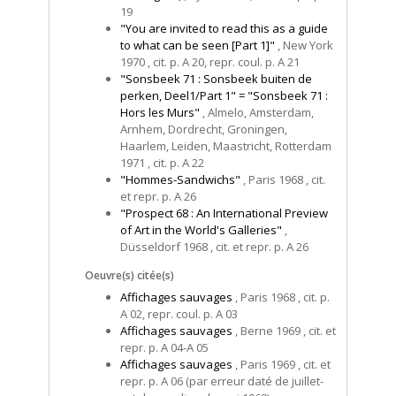
19
"You are invited to read this as a guide
to what can be seen [Part 1]"
, New York
1970 , cit. p. A 20, repr. coul. p. A 21
"Sonsbeek 71 : Sonsbeek buiten de
perken, Deel1/Part 1" = "Sonsbeek 71 :
Hors les Murs"
, Almelo, Amsterdam,
Arnhem, Dordrecht, Groningen,
Haarlem, Leiden, Maastricht, Rotterdam
1971 , cit. p. A 22
"Hommes-Sandwichs"
, Paris 1968 , cit.
et repr. p. A 26
"Prospect 68 : An International Preview
of Art in the World's Galleries"
,
Düsseldorf 1968 , cit. et repr. p. A 26
Oeuvre(s) citée(s)
Affichages sauvages
, Paris 1968 , cit. p.
A 02, repr. coul. p. A 03
Affichages sauvages
, Berne 1969 , cit. et
repr. p. A 04-A 05
Affichages sauvages
, Paris 1969 , cit. et
repr. p. A 06 (par erreur daté de juillet-