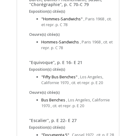
"Chorégraphie", p. C 70-C 79
Exposition(s) citée(s)
"Hommes-Sandwichs"
, Paris 1968 , cit.
et repr. p. C 78
Oeuvre(s) citée(s)
Hommes-Sandwichs
, Paris 1968 , cit. et
repr. p. C 78
"Equivoque", p. E 16- E 21
Exposition(s) citée(s)
"Fifty Bus Benches"
, Los Angeles,
Californie 1970 , cit. et repr. p. E 20
Oeuvre(s) citée(s)
Bus Benches
, Los Angeles, Californie
1970 , cit. et repr. p. E 20
"Escalier", p. E 22- E 27
Exposition(s) citée(s)
"Documenta 5"
, Cassel 1972 , cit. p. E 28,