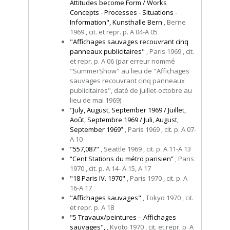
Attitudes become Form / Works
Concepts - Processes - Situations -
Information", Kunsthalle Bern
, Berne
1969 , cit. et repr. p. A 04-A 05
"Affichages sauvages recouvrant cinq
panneaux publicitaires"
, Paris 1969 , cit.
et repr. p. A 06 (par erreur nommé
"SummerShow" au lieu de "Affichages
sauvages recouvrant cinq panneaux
publicitaires", daté de juillet-octobre au
lieu de mai 1969)
"July, August, September 1969 / Juillet,
Août, Septembre 1969 / Juli, August,
September 1969”
, Paris 1969 , cit. p. A 07-
A 10
"557,087"
, Seattle 1969 , cit. p. A 11-A 13
“Cent Stations du métro parisien”
, Paris
1970 , cit. p. A 14- A 15, A 17
"18 Paris IV. 1970"
, Paris 1970 , cit. p. A
16-A 17
"Affichages sauvages"
, Tokyo 1970 , cit.
et repr. p. A 18
"5 Travaux/peintures – Affichages
sauvages",
, Kyoto 1970 , cit. et repr. p. A