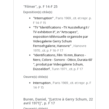
"Filmer", p. F 14-F 25
Exposition(s) citée(s)
"Interruption"
, Paris 1969 , cit. et repr. p.
F 14- F 15
"TV “Identifications –TV Ausstellung II /
TV exhibition II”, in “Artscapes”,
exposition télévisuelle organisée par
Videogalerie Gerry Schum
Fernsehgalerie, Hanovre"
, Hanovre
1970 , cit. p. F 16- F 17
"Identifications, Film 16 mm, Bianco -
Nero, Colore - Sonoro - Ottico, Durata 60'
", produit par Videogalerie Schum,
Düsseldorf
, Turin 1971 , cit. p. F 17
Oeuvre(s) citée(s)
Interruption
, Paris 1969 , cit. et repr. p. F
14- F 15
Buren, Daniel, "[Lettre à Gerry Schum, 22
avril 1971]", p. F 17
Oeuvre(s) citée(s)