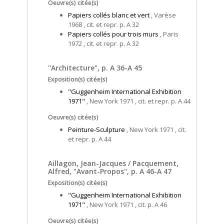
Oeuvre(s) citée(s)
Papiers collés blanc et vert
, Varèse
1968 , cit. et repr. p. A 32
Papiers collés pour trois murs
, Paris
1972 , cit. et repr. p. A 32
"Architecture", p. A 36-A 45
Exposition(s) citée(s)
"Guggenheim International Exhibition
1971"
, New York 1971 , cit. et repr. p. A 44
Oeuvre(s) citée(s)
Peinture-Sculpture
, New York 1971 , cit.
et repr. p. A 44
Aillagon, Jean-Jacques / Pacquement,
Alfred, "Avant-Propos", p. A 46-A 47
Exposition(s) citée(s)
"Guggenheim International Exhibition
1971"
, New York 1971 , cit. p. A 46
Oeuvre(s) citée(s)