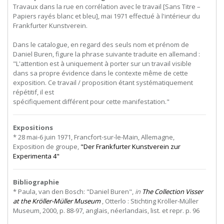
Travaux dans la rue en corrélation avec le travail [Sans Titre –
Papiers rayés blanc et bleu], mai 1971 effectué à l'intérieur du
Frankfurter Kunstverein.
Dans le catalogue, en regard des seuls nom et prénom de
Daniel Buren, figure la phrase suivante traduite en allemand :
"L'attention
est
à
uniquement
à
porter
sur
un
travail
visible
dans
sa
propre
évidence
dans
le
contexte
même
de
cette
exposition.
Ce
travail
/
proposition
étant
systématiquement
répétitif,
il
est
spécifiquement différent pour cette manifestation."
Expositions
* 28 mai-6 juin 1971, Francfort-sur-le-Main, Allemagne,
Exposition de groupe,
"Der Frankfurter Kunstverein zur
Experimenta 4"
Bibliographie
* Paula, van den Bosch: "Daniel Buren",
in
The Collection Visser
at the Kröller-Müller Museum
, Otterlo : Stichting Kröller-Müller
Museum, 2000, p. 88-97, anglais, néerlandais, list. et repr. p. 96