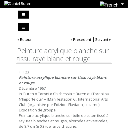
« Retour
« Précédent
Suivant »
Peinture acrylique blanche sur
tissu rayé blanc et rouge
T III 23
Peinture acrylique blanche sur tissu rayé blanc
et rouge
Décembre 1967
in ‘Buren o Toroni o Chichessia = Buren ou Toroni ou
N’Importe qui” – [Manifestation 6], International Arts
Club (organisée par Edizioni Flaviana, Locarno)
Exposition de groupe
Peinture acrylique blanche sur toile de coton tissé à
rayures blanches et rouges, alternées et verticales,
de 8,7 cm (± 0,3) de large chacune.