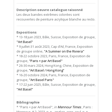
Description oeuvre catalogue raisonné
Les deux bandes extrêmes colorées sont
recouvertes de peinture acrylique blanche au recto.
Expositions
* 13-18 juin 2023, Bâle, Suisse, Exposition de groupe,
"Art Basel"
* 9 juillet-31 août 2023, Cap d’Ail, France, Exposition
de groupe online,
"A Summer on the Riviera"
* 18-22 octobre 2023, Paris, France, Exposition de
groupe,
"Paris + par Art Basel"
* 26-30 mars 2024, Hong Kong, Chine, Exposition de
groupe,
“Art Basel / Hong Kong”
* 16-20 octobre 2024, Paris, France, Exposition de
groupe,
"Art Basel Paris"
* 17-22 juin 2025, Bâle, Suisse, Exposition de groupe,
"Art Basel"
Bibliographie
* "Paris + par Art Basel",
in
Mennour Times
, Paris :
Mennour, # 2, 2023, n. p., anglais, repr. coul. n. p.