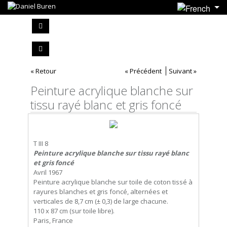
« Retour
« Précédent
Suivant »
Peinture acrylique blanche sur
tissu rayé blanc et gris foncé
T III 8
Peinture acrylique blanche sur tissu rayé blanc
et gris foncé
Avril 1967
Peinture acrylique blanche sur toile de coton tissé à
rayures blanches et gris foncé, alternées et
verticales de 8,7 cm (± 0,3) de large chacune.
110 x 87 cm (sur toile libre).
Paris, France