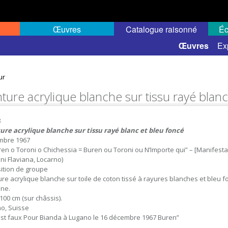
Œuvres
Catalogue raisonné
Éc
 semi-public
Œuvres
Ex
ur
nture acrylique blanche sur tissu rayé blanc
8
ure acrylique blanche sur tissu rayé blanc et bleu foncé
mbre 1967
uren o Toroni o Chichessia = Buren ou Toroni ou N’Importe qui” – [Manifestat
oni Flaviana, Locarno)
ition de groupe
ure acrylique blanche sur toile de coton tissé à rayures blanches et bleu fon
ne.
100 cm (sur châssis).
o, Suisse
 est faux Pour Bianda à Lugano le 16 décembre 1967 Buren”