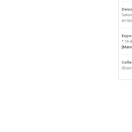
Desc
Selon
en bla
Expo
* 16 
[Mani
Colle
Œuvre