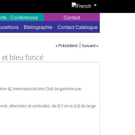
rits - Conférences
Contact
positions
Bibliographie
Contact Catalogue
« Précédent
Suivant »
 et bleu foncé
ion 6], International Arts Club (organisée par
cé, alternées et verticales, de 8,7 cm (± 0,3) de large