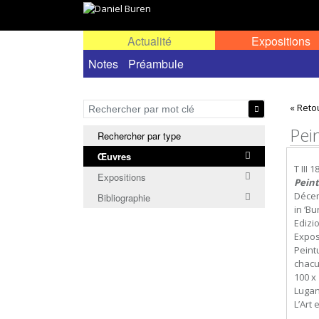
Actualité
Expositions
Œuvres permanentes dans l'espace public ou
Notes
Préambule
« Reto
Pei
Rechercher par type
Œuvres
T III 1
Expositions
Peint
Déce
Bibliographie
in ‘B
Edizi
Expos
Peint
chacu
100 x 
Lugan
L’Art